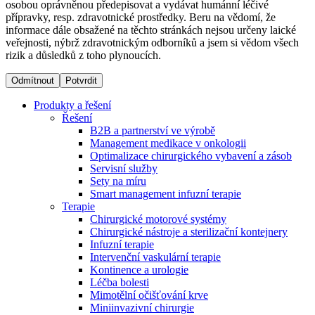
osobou oprávněnou předepisovat a vydávat humánní léčivé
přípravky, resp. zdravotnické prostředky. Beru na vědomí, že
informace dále obsažené na těchto stránkách nejsou určeny laické
Dialyzační střediska​
veřejnosti, nýbrž zdravotnickým odborníků a jsem si vědom všech
rizik a důsledků z toho plynoucích.
B. Braun Avitum poskytuje kvalitní dialyzační péči ve všech
svých střediscích v České republice. Více informací se
Odmítnout
Potvrdit
dozvíte na stránkách jednotlivých středisek.
Produkty a řešení
Řešení
B2B a partnerství ve výrobě
Management medikace v onkologii
Optimalizace chirurgického vybavení a zásob
Produktový katalog​
Servisní služby
Sety na míru
Kontakt
Objevte naše produkty. Navštivte produktový katalog B.
Smart management infuzní terapie​
Braun s našim kompletním produktovým portfoliem.
Terapie
Zůstaňte v dialogu s B. Braun. ​Kontaktujte nás.​
Chirurgické motorové systémy
Chirurgické nástroje a sterilizační kontejnery
Infuzní terapie
Intervenční vaskulární terapie
Kontinence a urologie
Léčba bolesti
Mimotělní očišťování krve
Miniinvazivní chirurgie
Odborné ambulance