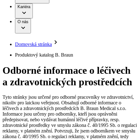
Terapie
B. Braun Avitum
Práce a kariéra
Kariéra
Naše kultura
Odpovědnost
Chirurgické motorové systémy
Odborné ambulance
Chirurgické nástroje a sterilizační kontejnery
Dialyzační střediska
Diverzita
O nás
Infuzní terapie
Vaše příležitost​
Onemocnění
Udržitelnost
Intervenční vaskulární terapie
Compliance
Kontinence a urologie
Sponzoring a dary
Služby pro pacienty
Léčba bolesti
Domovská stránka
Mimotělní očišťování krve
Média
Miniinvazivní chirurgie
B. Braun Avitum
Produktový katalog B. Braun
Neurochirurgie
Tiskové zprávy
Nutriční terapie
Odborné informace o léčivech
Onkologie
Kontakt
Ortopedie
a zdravotnických prostředcích
Páteřní chirurgie
Kontaktní formulář
Péče o rány
Registrace k odběru newsletteru
Péče o stomii
Společnost
Prevence a kontrola infekcí
Tyto stránky jsou určené pro odborné pracovníky ve zdravotnictví,
Uzavírání ran
nikoliv pro laickou veřejnost. Obsahují odborné informace o
Odpovědnost
Řešení
léčivech a zdravotnických prostředcích B. Braun Medical s.r.o.
Nabídky pracovních míst
Informace jsou určeny pro odborníky, kteří jsou oprávněni
předepisovat, nebo vydávat humánní léčivé přípravky, resp.
Média
Terapie
Objevte své kariérní příležitosti ​v B. Braun. Vyhledejte náš trh
zdravotnické prostředky ve smyslu zákona č. 40/1995 Sb. o regulaci
práce​ pro zajímavé pozice.​
reklamy, v platném znění. Potvrzuji, že jsem odborníkem ve smyslu
zákona č. 40/1995 Sb. o regulaci reklamy, v platném znění, tedy
Kontakt