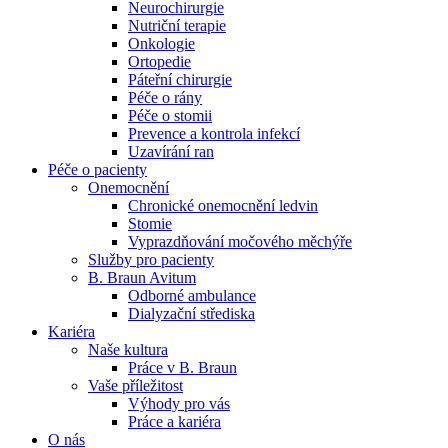
Neurochirurgie
Nutriční terapie
Naše specializované ambulance jsou tu pro vás. Zvolte
Onkologie
specializaci a město, které potřebujete, a objednejte se do naší
Ortopedie
ambulance.
Páteřní chirurgie
Péče o rány
Péče o stomii
Prevence a kontrola infekcí
Uzavírání ran
Péče o pacienty
Onemocnění
Chronické onemocnění ledvin
Stomie
Vyprazdňování močového měchýře
Služby pro pacienty
B. Braun Avitum
Odborné ambulance
Dialyzační střediska
Kariéra
Naše kultura
Práce v B. Braun
Vaše příležitost​
Výhody pro vás
Práce a kariéra
O nás