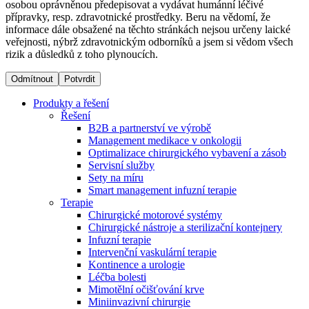
osobou oprávněnou předepisovat a vydávat humánní léčivé
přípravky, resp. zdravotnické prostředky. Beru na vědomí, že
informace dále obsažené na těchto stránkách nejsou určeny laické
Dialyzační střediska​
veřejnosti, nýbrž zdravotnickým odborníků a jsem si vědom všech
rizik a důsledků z toho plynoucích.
B. Braun Avitum poskytuje kvalitní dialyzační péči ve všech
svých střediscích v České republice. Více informací se
Odmítnout
Potvrdit
dozvíte na stránkách jednotlivých středisek.
Produkty a řešení
Řešení
B2B a partnerství ve výrobě
Management medikace v onkologii
Optimalizace chirurgického vybavení a zásob
Produktový katalog​
Servisní služby
Sety na míru
Kontakt
Objevte naše produkty. Navštivte produktový katalog B.
Smart management infuzní terapie​
Braun s našim kompletním produktovým portfoliem.
Terapie
Zůstaňte v dialogu s B. Braun. ​Kontaktujte nás.​
Chirurgické motorové systémy
Chirurgické nástroje a sterilizační kontejnery
Infuzní terapie
Intervenční vaskulární terapie
Kontinence a urologie
Léčba bolesti
Mimotělní očišťování krve
Miniinvazivní chirurgie
Odborné ambulance