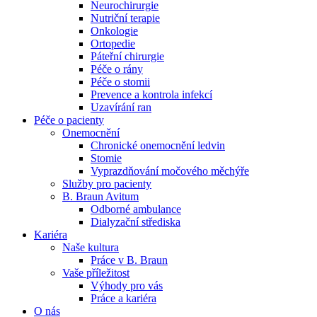
Neurochirurgie
Nutriční terapie
Naše specializované ambulance jsou tu pro vás. Zvolte
Onkologie
specializaci a město, které potřebujete, a objednejte se do naší
Ortopedie
ambulance.
Páteřní chirurgie
Péče o rány
Péče o stomii
Prevence a kontrola infekcí
Uzavírání ran
Péče o pacienty
Onemocnění
Chronické onemocnění ledvin
Stomie
Vyprazdňování močového měchýře
Služby pro pacienty
B. Braun Avitum
Odborné ambulance
Dialyzační střediska
Kariéra
Naše kultura
Práce v B. Braun
Vaše příležitost​
Výhody pro vás
Práce a kariéra
O nás