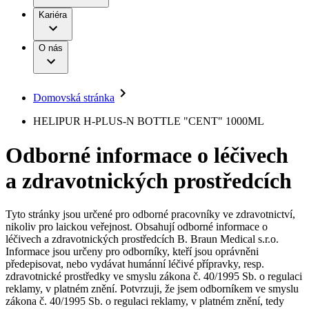
Terapie
B. Braun Avitum
Práce a kariéra
Kariéra
Naše kultura
Odpovědnost
Chirurgické motorové systémy
Odborné ambulance
Chirurgické nástroje a sterilizační kontejnery
Dialyzační střediska
Diverzita
O nás
Infuzní terapie
Vaše příležitost​
Onemocnění
Udržitelnost
Intervenční vaskulární terapie
Compliance
Kontinence a urologie
Sponzoring a dary
Služby pro pacienty
Léčba bolesti
Domovská stránka
Mimotělní očišťování krve
Média
Miniinvazivní chirurgie
B. Braun Avitum
HELIPUR H-PLUS-N BOTTLE "CENT" 1000ML
Neurochirurgie
Tiskové zprávy
Nutriční terapie
Odborné informace o léčivech
Onkologie
Kontakt
Ortopedie
a zdravotnických prostředcích
Páteřní chirurgie
Kontaktní formulář
Péče o rány
Registrace k odběru newsletteru
Péče o stomii
Společnost
Prevence a kontrola infekcí
Tyto stránky jsou určené pro odborné pracovníky ve zdravotnictví,
Uzavírání ran
nikoliv pro laickou veřejnost. Obsahují odborné informace o
Odpovědnost
Řešení
léčivech a zdravotnických prostředcích B. Braun Medical s.r.o.
Nabídky pracovních míst
Informace jsou určeny pro odborníky, kteří jsou oprávněni
předepisovat, nebo vydávat humánní léčivé přípravky, resp.
Média
Terapie
Objevte své kariérní příležitosti ​v B. Braun. Vyhledejte náš trh
zdravotnické prostředky ve smyslu zákona č. 40/1995 Sb. o regulaci
práce​ pro zajímavé pozice.​
reklamy, v platném znění. Potvrzuji, že jsem odborníkem ve smyslu
zákona č. 40/1995 Sb. o regulaci reklamy, v platném znění, tedy
Kontakt