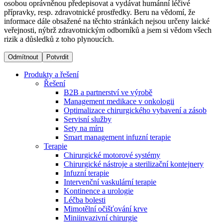
osobou oprávněnou předepisovat a vydávat humánní léčivé
přípravky, resp. zdravotnické prostředky. Beru na vědomí, že
informace dále obsažené na těchto stránkách nejsou určeny laické
Dialyzační střediska​
veřejnosti, nýbrž zdravotnickým odborníků a jsem si vědom všech
rizik a důsledků z toho plynoucích.
B. Braun Avitum poskytuje kvalitní dialyzační péči ve všech
svých střediscích v České republice. Více informací se
Odmítnout
Potvrdit
dozvíte na stránkách jednotlivých středisek.
Produkty a řešení
Řešení
B2B a partnerství ve výrobě
Management medikace v onkologii
Optimalizace chirurgického vybavení a zásob
Produktový katalog​
Servisní služby
Sety na míru
Kontakt
Objevte naše produkty. Navštivte produktový katalog B.
Smart management infuzní terapie​
Braun s našim kompletním produktovým portfoliem.
Terapie
Zůstaňte v dialogu s B. Braun. ​Kontaktujte nás.​
Chirurgické motorové systémy
Chirurgické nástroje a sterilizační kontejnery
Infuzní terapie
Intervenční vaskulární terapie
Kontinence a urologie
Léčba bolesti
Mimotělní očišťování krve
Miniinvazivní chirurgie
Odborné ambulance