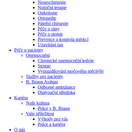
Neurochirurgie
Nutriční terapie
Naše specializované ambulance jsou tu pro vás. Zvolte
Onkologie
specializaci a město, které potřebujete, a objednejte se do naší
Ortopedie
ambulance.
Páteřní chirurgie
Péče o rány
Péče o stomii
Prevence a kontrola infekcí
Uzavírání ran
Péče o pacienty
Onemocnění
Chronické onemocnění ledvin
Stomie
Vyprazdňování močového měchýře
Služby pro pacienty
B. Braun Avitum
Odborné ambulance
Dialyzační střediska
Kariéra
Naše kultura
Práce v B. Braun
Vaše příležitost​
Výhody pro vás
Práce a kariéra
O nás