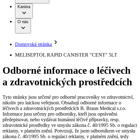
Terapie
B. Braun Avitum
Práce a kariéra
Kariéra
Naše kultura
Odpovědnost
Chirurgické motorové systémy
Odborné ambulance
Chirurgické nástroje a sterilizační kontejnery
Dialyzační střediska
Diverzita
O nás
Infuzní terapie
Vaše příležitost​
Onemocnění
Udržitelnost
Intervenční vaskulární terapie
Compliance
Kontinence a urologie
Sponzoring a dary
Služby pro pacienty
Léčba bolesti
Domovská stránka
Mimotělní očišťování krve
Média
Miniinvazivní chirurgie
B. Braun Avitum
MELISEPTOL RAPID CANISTER "CENT" 5LT
Neurochirurgie
Tiskové zprávy
Nutriční terapie
Odborné informace o léčivech
Onkologie
Kontakt
Ortopedie
a zdravotnických prostředcích
Páteřní chirurgie
Kontaktní formulář
Péče o rány
Registrace k odběru newsletteru
Péče o stomii
Společnost
Prevence a kontrola infekcí
Tyto stránky jsou určené pro odborné pracovníky ve zdravotnictví,
Uzavírání ran
nikoliv pro laickou veřejnost. Obsahují odborné informace o
Odpovědnost
Řešení
léčivech a zdravotnických prostředcích B. Braun Medical s.r.o.
Nabídky pracovních míst
Informace jsou určeny pro odborníky, kteří jsou oprávněni
předepisovat, nebo vydávat humánní léčivé přípravky, resp.
Média
Terapie
Objevte své kariérní příležitosti ​v B. Braun. Vyhledejte náš trh
zdravotnické prostředky ve smyslu zákona č. 40/1995 Sb. o regulaci
práce​ pro zajímavé pozice.​
reklamy, v platném znění. Potvrzuji, že jsem odborníkem ve smyslu
zákona č. 40/1995 Sb. o regulaci reklamy, v platném znění, tedy
Kontakt