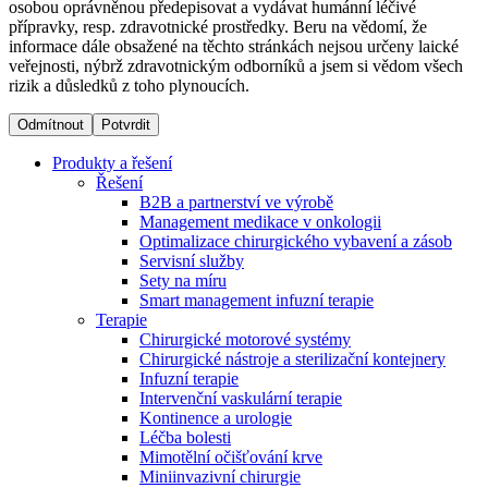
osobou oprávněnou předepisovat a vydávat humánní léčivé
přípravky, resp. zdravotnické prostředky. Beru na vědomí, že
informace dále obsažené na těchto stránkách nejsou určeny laické
Dialyzační střediska​
veřejnosti, nýbrž zdravotnickým odborníků a jsem si vědom všech
rizik a důsledků z toho plynoucích.
B. Braun Avitum poskytuje kvalitní dialyzační péči ve všech
svých střediscích v České republice. Více informací se
Odmítnout
Potvrdit
dozvíte na stránkách jednotlivých středisek.
Produkty a řešení
Řešení
B2B a partnerství ve výrobě
Management medikace v onkologii
Optimalizace chirurgického vybavení a zásob
Produktový katalog​
Servisní služby
Sety na míru
Kontakt
Objevte naše produkty. Navštivte produktový katalog B.
Smart management infuzní terapie​
Braun s našim kompletním produktovým portfoliem.
Terapie
Zůstaňte v dialogu s B. Braun. ​Kontaktujte nás.​
Chirurgické motorové systémy
Chirurgické nástroje a sterilizační kontejnery
Infuzní terapie
Intervenční vaskulární terapie
Kontinence a urologie
Léčba bolesti
Mimotělní očišťování krve
Miniinvazivní chirurgie
Odborné ambulance