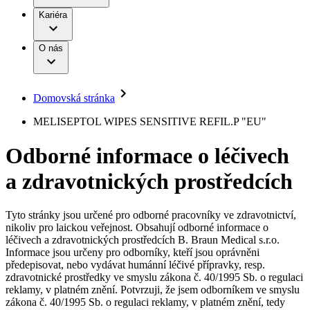
Terapie
B. Braun Avitum
Práce a kariéra
Kariéra
Naše kultura
Odpovědnost
Chirurgické motorové systémy
Odborné ambulance
Chirurgické nástroje a sterilizační kontejnery
Dialyzační střediska
Diverzita
O nás
Infuzní terapie
Vaše příležitost​
Onemocnění
Udržitelnost
Intervenční vaskulární terapie
Compliance
Kontinence a urologie
Sponzoring a dary
Služby pro pacienty
Léčba bolesti
Domovská stránka
Mimotělní očišťování krve
Média
Miniinvazivní chirurgie
B. Braun Avitum
MELISEPTOL WIPES SENSITIVE REFIL.P "EU"
Neurochirurgie
Tiskové zprávy
Nutriční terapie
Odborné informace o léčivech
Onkologie
Kontakt
Ortopedie
a zdravotnických prostředcích
Páteřní chirurgie
Kontaktní formulář
Péče o rány
Registrace k odběru newsletteru
Péče o stomii
Společnost
Prevence a kontrola infekcí
Tyto stránky jsou určené pro odborné pracovníky ve zdravotnictví,
Uzavírání ran
nikoliv pro laickou veřejnost. Obsahují odborné informace o
Odpovědnost
Řešení
léčivech a zdravotnických prostředcích B. Braun Medical s.r.o.
Nabídky pracovních míst
Informace jsou určeny pro odborníky, kteří jsou oprávněni
předepisovat, nebo vydávat humánní léčivé přípravky, resp.
Média
Terapie
Objevte své kariérní příležitosti ​v B. Braun. Vyhledejte náš trh
zdravotnické prostředky ve smyslu zákona č. 40/1995 Sb. o regulaci
práce​ pro zajímavé pozice.​
reklamy, v platném znění. Potvrzuji, že jsem odborníkem ve smyslu
zákona č. 40/1995 Sb. o regulaci reklamy, v platném znění, tedy
Kontakt