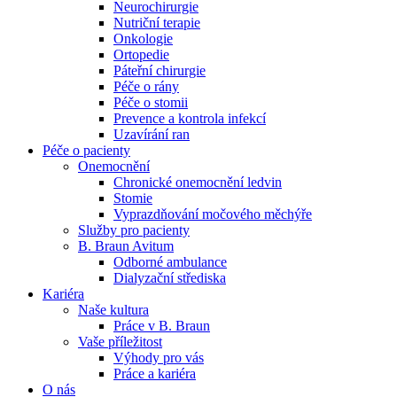
Neurochirurgie
Nutriční terapie
Naše specializované ambulance jsou tu pro vás. Zvolte
Onkologie
specializaci a město, které potřebujete, a objednejte se do naší
Ortopedie
ambulance.
Páteřní chirurgie
Péče o rány
Péče o stomii
Prevence a kontrola infekcí
Uzavírání ran
Péče o pacienty
Onemocnění
Chronické onemocnění ledvin
Stomie
Vyprazdňování močového měchýře
Služby pro pacienty
B. Braun Avitum
Odborné ambulance
Dialyzační střediska
Kariéra
Naše kultura
Práce v B. Braun
Vaše příležitost​
Výhody pro vás
Práce a kariéra
O nás