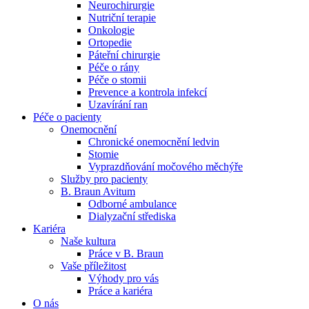
Neurochirurgie
Nutriční terapie
Naše specializované ambulance jsou tu pro vás. Zvolte
Onkologie
specializaci a město, které potřebujete, a objednejte se do naší
Ortopedie
ambulance.
Páteřní chirurgie
Péče o rány
Péče o stomii
Prevence a kontrola infekcí
Uzavírání ran
Péče o pacienty
Onemocnění
Chronické onemocnění ledvin
Stomie
Vyprazdňování močového měchýře
Služby pro pacienty
B. Braun Avitum
Odborné ambulance
Dialyzační střediska
Kariéra
Naše kultura
Práce v B. Braun
Vaše příležitost​
Výhody pro vás
Práce a kariéra
O nás