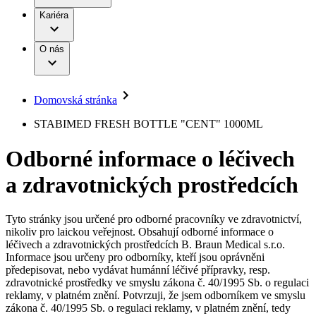
Terapie
B. Braun Avitum
Práce a kariéra
Kariéra
Naše kultura
Odpovědnost
Chirurgické motorové systémy
Odborné ambulance
Chirurgické nástroje a sterilizační kontejnery
Dialyzační střediska
Diverzita
O nás
Infuzní terapie
Vaše příležitost​
Onemocnění
Udržitelnost
Intervenční vaskulární terapie
Compliance
Kontinence a urologie
Sponzoring a dary
Služby pro pacienty
Léčba bolesti
Domovská stránka
Mimotělní očišťování krve
Média
Miniinvazivní chirurgie
B. Braun Avitum
STABIMED FRESH BOTTLE "CENT" 1000ML
Neurochirurgie
Tiskové zprávy
Nutriční terapie
Odborné informace o léčivech
Onkologie
Kontakt
Ortopedie
a zdravotnických prostředcích
Páteřní chirurgie
Kontaktní formulář
Péče o rány
Registrace k odběru newsletteru
Péče o stomii
Společnost
Prevence a kontrola infekcí
Tyto stránky jsou určené pro odborné pracovníky ve zdravotnictví,
Uzavírání ran
nikoliv pro laickou veřejnost. Obsahují odborné informace o
Odpovědnost
Řešení
léčivech a zdravotnických prostředcích B. Braun Medical s.r.o.
Nabídky pracovních míst
Informace jsou určeny pro odborníky, kteří jsou oprávněni
předepisovat, nebo vydávat humánní léčivé přípravky, resp.
Média
Terapie
Objevte své kariérní příležitosti ​v B. Braun. Vyhledejte náš trh
zdravotnické prostředky ve smyslu zákona č. 40/1995 Sb. o regulaci
práce​ pro zajímavé pozice.​
reklamy, v platném znění. Potvrzuji, že jsem odborníkem ve smyslu
zákona č. 40/1995 Sb. o regulaci reklamy, v platném znění, tedy
Kontakt