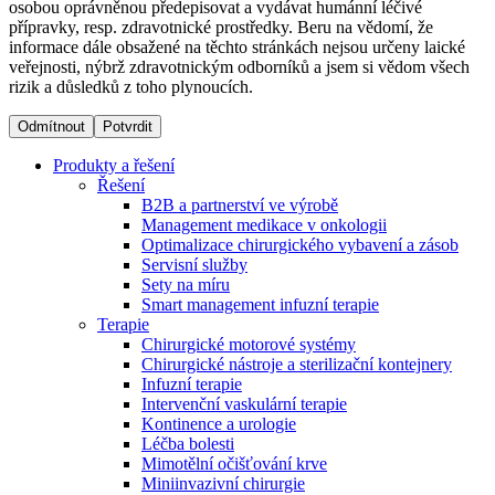
osobou oprávněnou předepisovat a vydávat humánní léčivé
přípravky, resp. zdravotnické prostředky. Beru na vědomí, že
informace dále obsažené na těchto stránkách nejsou určeny laické
Dialyzační střediska​
veřejnosti, nýbrž zdravotnickým odborníků a jsem si vědom všech
rizik a důsledků z toho plynoucích.
B. Braun Avitum poskytuje kvalitní dialyzační péči ve všech
svých střediscích v České republice. Více informací se
Odmítnout
Potvrdit
dozvíte na stránkách jednotlivých středisek.
Produkty a řešení
Řešení
B2B a partnerství ve výrobě
Management medikace v onkologii
Optimalizace chirurgického vybavení a zásob
Produktový katalog​
Servisní služby
Sety na míru
Kontakt
Objevte naše produkty. Navštivte produktový katalog B.
Smart management infuzní terapie​
Braun s našim kompletním produktovým portfoliem.
Terapie
Zůstaňte v dialogu s B. Braun. ​Kontaktujte nás.​
Chirurgické motorové systémy
Chirurgické nástroje a sterilizační kontejnery
Infuzní terapie
Intervenční vaskulární terapie
Kontinence a urologie
Léčba bolesti
Mimotělní očišťování krve
Miniinvazivní chirurgie
Odborné ambulance