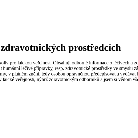
 zdravotnických prostředcích
koliv pro laickou veřejnost. Obsahují odborné informace o léčivech a z
t humánní léčivé přípravky, resp. zdravotnické prostředky ve smyslu zá
my, v platném znění, tedy osobou oprávněnou předepisovat a vydávat h
 laické veřejnosti, nýbrž zdravotnickým odborníků a jsem si vědom vše