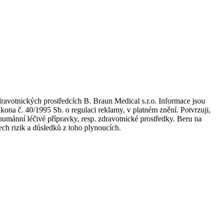
dravotnických prostředcích B. Braun Medical s.r.o. Informace jsou
kona č. 40/1995 Sb. o regulaci reklamy, v platném znění. Potvrzuji,
umánní léčivé přípravky, resp. zdravotnické prostředky. Beru na
ch rizik a důsledků z toho plynoucích.