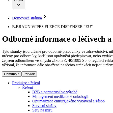
Infuzní terapie
Vaše příležitost​
Onemocnění
Udržitelnost
Intervenční vaskulární terapie
Compliance
Kontinence a urologie
Sponzoring a dary
Služby pro pacienty
Léčba bolesti
Domovská stránka
Mimotělní očišťování krve
Média
Miniinvazivní chirurgie
B. Braun Avitum
B.BRAUN WIPES FLEECE DISPENSER "EU"
Neurochirurgie
Tiskové zprávy
Nutriční terapie
Odborné informace o léčivech a
Onkologie
Kontakt
Ortopedie
Páteřní chirurgie
Kontaktní formulář
Péče o rány
Registrace k odběru newsletteru
Tyto stránky jsou určené pro odborné pracovníky ve zdravotnictví, ni
Péče o stomii
určeny pro odborníky, kteří jsou oprávněni předepisovat, nebo vydáva
Společnost
Prevence a kontrola infekcí
že jsem odborníkem ve smyslu zákona č. 40/1995 Sb. o regulaci rekla
Uzavírání ran
vědomí, že informace dále obsažené na těchto stránkách nejsou určeny
Odpovědnost
Řešení
Odmítnout
Potvrdit
Média
Terapie
Produkty a řešení
Řešení
B2B a partnerství ve výrobě
Kontakt
Management medikace v onkologii
Optimalizace chirurgického vybavení a zásob
Servisní služby
Sety na míru