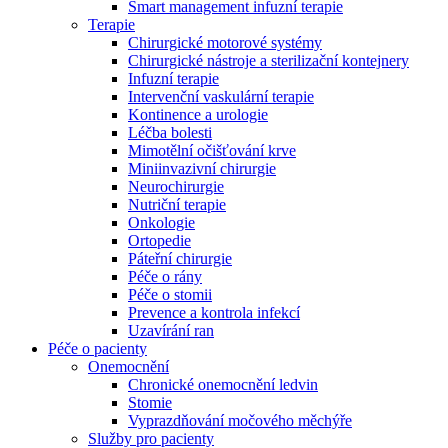
Smart management infuzní terapie​
Terapie
Chirurgické motorové systémy
Chirurgické nástroje a sterilizační kontejnery
Infuzní terapie
Intervenční vaskulární terapie
Kontinence a urologie
Léčba bolesti
Mimotělní očišťování krve
Miniinvazivní chirurgie
Neurochirurgie
Nutriční terapie
Onkologie
Ortopedie
Páteřní chirurgie
Péče o rány
Péče o stomii
Prevence a kontrola infekcí
Uzavírání ran
Nabídky pracovních míst
Péče o pacienty
Onemocnění
Objevte své kariérní příležitosti ​v B. Braun. Vyhledejte náš trh 
Chronické onemocnění ledvin
Stomie
Vyprazdňování močového měchýře
Služby pro pacienty