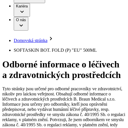
Terapie
B. Braun Avitum
Práce a kariéra
Kariéra
Naše kultura
Odpovědnost
Chirurgické motorové systémy
Odborné ambulance
Chirurgické nástroje a sterilizační kontejnery
Dialyzační střediska
Diverzita
O nás
Infuzní terapie
Vaše příležitost​
Onemocnění
Udržitelnost
Intervenční vaskulární terapie
Compliance
Kontinence a urologie
Sponzoring a dary
Služby pro pacienty
Léčba bolesti
Domovská stránka
Mimotělní očišťování krve
Média
Miniinvazivní chirurgie
B. Braun Avitum
SOFTASKIN BOT. FOLD (P) "EU" 500ML
Neurochirurgie
Tiskové zprávy
Nutriční terapie
Odborné informace o léčivech
Onkologie
Kontakt
Ortopedie
a zdravotnických prostředcích
Páteřní chirurgie
Kontaktní formulář
Péče o rány
Registrace k odběru newsletteru
Péče o stomii
Společnost
Prevence a kontrola infekcí
Tyto stránky jsou určené pro odborné pracovníky ve zdravotnictví,
Uzavírání ran
nikoliv pro laickou veřejnost. Obsahují odborné informace o
Odpovědnost
Řešení
léčivech a zdravotnických prostředcích B. Braun Medical s.r.o.
Nabídky pracovních míst
Informace jsou určeny pro odborníky, kteří jsou oprávněni
předepisovat, nebo vydávat humánní léčivé přípravky, resp.
Média
Terapie
Objevte své kariérní příležitosti ​v B. Braun. Vyhledejte náš trh
zdravotnické prostředky ve smyslu zákona č. 40/1995 Sb. o regulaci
práce​ pro zajímavé pozice.​
reklamy, v platném znění. Potvrzuji, že jsem odborníkem ve smyslu
zákona č. 40/1995 Sb. o regulaci reklamy, v platném znění, tedy
Kontakt