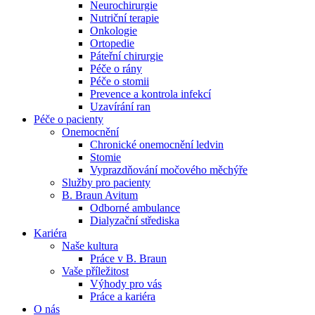
Neurochirurgie
Nutriční terapie
Naše specializované ambulance jsou tu pro vás. Zvolte
Onkologie
specializaci a město, které potřebujete, a objednejte se do naší
Ortopedie
ambulance.
Páteřní chirurgie
Péče o rány
Péče o stomii
Prevence a kontrola infekcí
Uzavírání ran
Péče o pacienty
Onemocnění
Chronické onemocnění ledvin
Stomie
Vyprazdňování močového měchýře
Služby pro pacienty
B. Braun Avitum
Odborné ambulance
Dialyzační střediska
Kariéra
Naše kultura
Práce v B. Braun
Vaše příležitost​
Výhody pro vás
Práce a kariéra
O nás