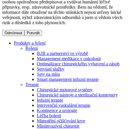
osobou oprávněnou předepisovat a vydávat humánní léčivé
přípravky, resp. zdravotnické prostředky. Beru na vědomí, že
informace dále obsažené na těchto stránkách nejsou určeny laické
Dialyzační střediska​
veřejnosti, nýbrž zdravotnickým odborníků a jsem si vědom všech
rizik a důsledků z toho plynoucích.
B. Braun Avitum poskytuje kvalitní dialyzační péči ve všech
svých střediscích v České republice. Více informací se
Odmítnout
Potvrdit
dozvíte na stránkách jednotlivých středisek.
Produkty a řešení
Řešení
B2B a partnerství ve výrobě
Management medikace v onkologii
Optimalizace chirurgického vybavení a zásob
Produktový katalog​
Servisní služby
Sety na míru
Kontakt
Objevte naše produkty. Navštivte produktový katalog B.
Smart management infuzní terapie​
Braun s našim kompletním produktovým portfoliem.
Terapie
Zůstaňte v dialogu s B. Braun. ​Kontaktujte nás.​
Chirurgické motorové systémy
Chirurgické nástroje a sterilizační kontejnery
Infuzní terapie
Intervenční vaskulární terapie
Kontinence a urologie
Léčba bolesti
Mimotělní očišťování krve
Miniinvazivní chirurgie
Odborné ambulance