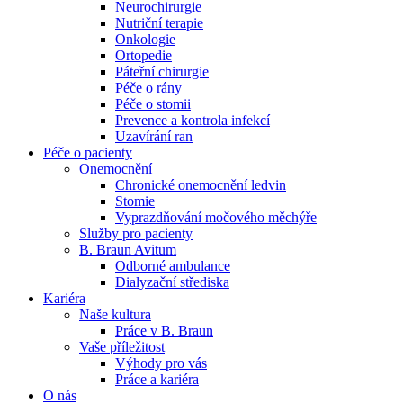
Neurochirurgie
Nutriční terapie
Naše specializované ambulance jsou tu pro vás. Zvolte
Onkologie
specializaci a město, které potřebujete, a objednejte se do naší
Ortopedie
ambulance.
Páteřní chirurgie
Péče o rány
Péče o stomii
Prevence a kontrola infekcí
Uzavírání ran
Péče o pacienty
Onemocnění
Chronické onemocnění ledvin
Stomie
Vyprazdňování močového měchýře
Služby pro pacienty
B. Braun Avitum
Odborné ambulance
Dialyzační střediska
Kariéra
Naše kultura
Práce v B. Braun
Vaše příležitost​
Výhody pro vás
Práce a kariéra
O nás