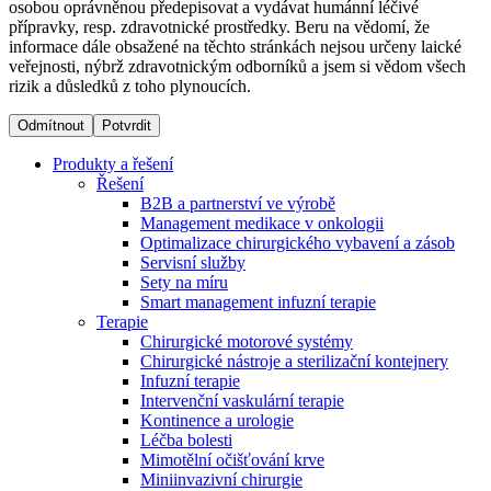
osobou oprávněnou předepisovat a vydávat humánní léčivé
přípravky, resp. zdravotnické prostředky. Beru na vědomí, že
informace dále obsažené na těchto stránkách nejsou určeny laické
Dialyzační střediska​
veřejnosti, nýbrž zdravotnickým odborníků a jsem si vědom všech
rizik a důsledků z toho plynoucích.
B. Braun Avitum poskytuje kvalitní dialyzační péči ve všech
svých střediscích v České republice. Více informací se
Odmítnout
Potvrdit
dozvíte na stránkách jednotlivých středisek.
Produkty a řešení
Řešení
B2B a partnerství ve výrobě
Management medikace v onkologii
Optimalizace chirurgického vybavení a zásob
Produktový katalog​
Servisní služby
Sety na míru
Kontakt
Objevte naše produkty. Navštivte produktový katalog B.
Smart management infuzní terapie​
Braun s našim kompletním produktovým portfoliem.
Terapie
Zůstaňte v dialogu s B. Braun. ​Kontaktujte nás.​
Chirurgické motorové systémy
Chirurgické nástroje a sterilizační kontejnery
Infuzní terapie
Intervenční vaskulární terapie
Kontinence a urologie
Léčba bolesti
Mimotělní očišťování krve
Miniinvazivní chirurgie
Odborné ambulance