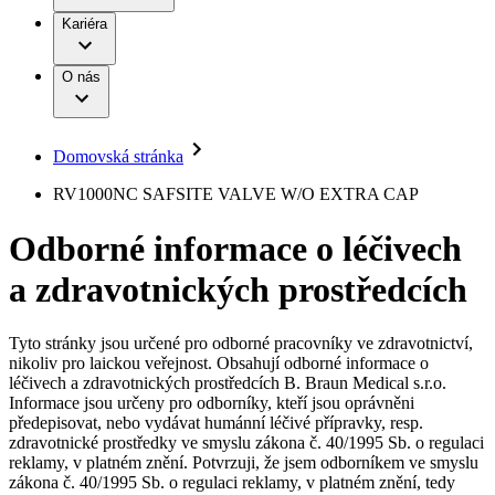
Terapie
B. Braun Avitum
Práce a kariéra
Kariéra
Naše kultura
Odpovědnost
Chirurgické motorové systémy
Odborné ambulance
Chirurgické nástroje a sterilizační kontejnery
Dialyzační střediska
Diverzita
O nás
Infuzní terapie
Vaše příležitost​
Onemocnění
Udržitelnost
Intervenční vaskulární terapie
Compliance
Kontinence a urologie
Sponzoring a dary
Služby pro pacienty
Léčba bolesti
Domovská stránka
Mimotělní očišťování krve
Média
Miniinvazivní chirurgie
B. Braun Avitum
RV1000NC SAFSITE VALVE W/O EXTRA CAP
Neurochirurgie
Tiskové zprávy
Nutriční terapie
Odborné informace o léčivech
Onkologie
Kontakt
Ortopedie
a zdravotnických prostředcích
Páteřní chirurgie
Kontaktní formulář
Péče o rány
Registrace k odběru newsletteru
Péče o stomii
Společnost
Prevence a kontrola infekcí
Tyto stránky jsou určené pro odborné pracovníky ve zdravotnictví,
Uzavírání ran
nikoliv pro laickou veřejnost. Obsahují odborné informace o
Odpovědnost
Řešení
léčivech a zdravotnických prostředcích B. Braun Medical s.r.o.
Nabídky pracovních míst
Informace jsou určeny pro odborníky, kteří jsou oprávněni
předepisovat, nebo vydávat humánní léčivé přípravky, resp.
Média
Terapie
Objevte své kariérní příležitosti ​v B. Braun. Vyhledejte náš trh
zdravotnické prostředky ve smyslu zákona č. 40/1995 Sb. o regulaci
práce​ pro zajímavé pozice.​
reklamy, v platném znění. Potvrzuji, že jsem odborníkem ve smyslu
zákona č. 40/1995 Sb. o regulaci reklamy, v platném znění, tedy
Kontakt