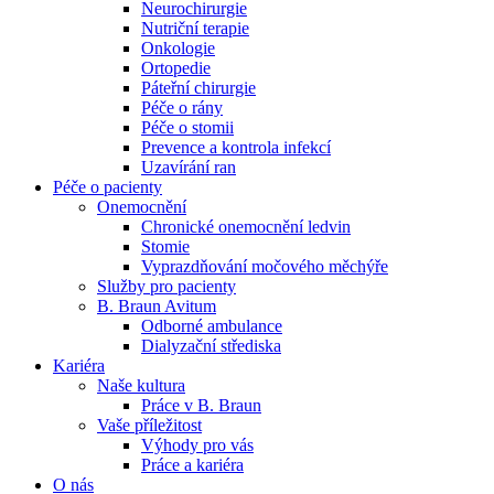
Neurochirurgie
Nutriční terapie
Naše specializované ambulance jsou tu pro vás. Zvolte
Onkologie
specializaci a město, které potřebujete, a objednejte se do naší
Ortopedie
ambulance.
Páteřní chirurgie
Péče o rány
Péče o stomii
Prevence a kontrola infekcí
Uzavírání ran
Péče o pacienty
Onemocnění
Chronické onemocnění ledvin
Stomie
Vyprazdňování močového měchýře
Služby pro pacienty
B. Braun Avitum
Odborné ambulance
Dialyzační střediska
Kariéra
Naše kultura
Práce v B. Braun
Vaše příležitost​
Výhody pro vás
Práce a kariéra
O nás