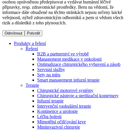
osobou oprávněnou předepisovat a vydávat humánní léčivé
přípravky, resp. zdravotnické prostředky. Beru na vědomí, že
informace dále obsažené na těchto stránkách nejsou určeny laické
Dialyzační střediska​
veřejnosti, nýbrž zdravotnickým odborníků a jsem si vědom všech
rizik a důsledků z toho plynoucích.
B. Braun Avitum poskytuje kvalitní dialyzační péči ve všech
svých střediscích v České republice. Více informací se
Odmítnout
Potvrdit
dozvíte na stránkách jednotlivých středisek.
Produkty a řešení
Řešení
B2B a partnerství ve výrobě
Management medikace v onkologii
Optimalizace chirurgického vybavení a zásob
Produktový katalog​
Servisní služby
Sety na míru
Kontakt
Objevte naše produkty. Navštivte produktový katalog B.
Smart management infuzní terapie​
Braun s našim kompletním produktovým portfoliem.
Terapie
Zůstaňte v dialogu s B. Braun. ​Kontaktujte nás.​
Chirurgické motorové systémy
Chirurgické nástroje a sterilizační kontejnery
Infuzní terapie
Intervenční vaskulární terapie
Kontinence a urologie
Léčba bolesti
Mimotělní očišťování krve
Miniinvazivní chirurgie
Odborné ambulance