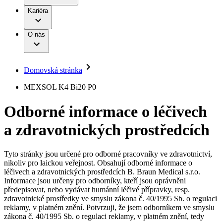
Terapie
B. Braun Avitum
Práce a kariéra
Kariéra
Naše kultura
Odpovědnost
Chirurgické motorové systémy
Odborné ambulance
Chirurgické nástroje a sterilizační kontejnery
Dialyzační střediska
Diverzita
O nás
Infuzní terapie
Vaše příležitost​
Onemocnění
Udržitelnost
Intervenční vaskulární terapie
Compliance
Kontinence a urologie
Sponzoring a dary
Služby pro pacienty
Léčba bolesti
Domovská stránka
Mimotělní očišťování krve
Média
Miniinvazivní chirurgie
B. Braun Avitum
MEXSOL K4 Bi20 P0
Neurochirurgie
Tiskové zprávy
Nutriční terapie
Odborné informace o léčivech
Onkologie
Kontakt
Ortopedie
a zdravotnických prostředcích
Páteřní chirurgie
Kontaktní formulář
Péče o rány
Registrace k odběru newsletteru
Péče o stomii
Společnost
Prevence a kontrola infekcí
Tyto stránky jsou určené pro odborné pracovníky ve zdravotnictví,
Uzavírání ran
nikoliv pro laickou veřejnost. Obsahují odborné informace o
Odpovědnost
Řešení
léčivech a zdravotnických prostředcích B. Braun Medical s.r.o.
Nabídky pracovních míst
Informace jsou určeny pro odborníky, kteří jsou oprávněni
předepisovat, nebo vydávat humánní léčivé přípravky, resp.
Média
Terapie
Objevte své kariérní příležitosti ​v B. Braun. Vyhledejte náš trh
zdravotnické prostředky ve smyslu zákona č. 40/1995 Sb. o regulaci
práce​ pro zajímavé pozice.​
reklamy, v platném znění. Potvrzuji, že jsem odborníkem ve smyslu
zákona č. 40/1995 Sb. o regulaci reklamy, v platném znění, tedy
Kontakt