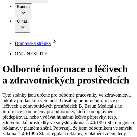
Terapie
B. Braun Avitum
Práce a kariéra
Kariéra
Naše kultura
Odpovědnost
Chirurgické motorové systémy
Odborné ambulance
Chirurgické nástroje a sterilizační kontejnery
Dialyzační střediska
Diverzita
O nás
Infuzní terapie
Vaše příležitost​
Onemocnění
Udržitelnost
Intervenční vaskulární terapie
Compliance
Kontinence a urologie
Sponzoring a dary
Služby pro pacienty
Léčba bolesti
Domovská stránka
Mimotělní očišťování krve
Média
Miniinvazivní chirurgie
B. Braun Avitum
ONLINESUITE
Neurochirurgie
Tiskové zprávy
Nutriční terapie
Odborné informace o léčivech
Onkologie
Kontakt
Ortopedie
a zdravotnických prostředcích
Páteřní chirurgie
Kontaktní formulář
Péče o rány
Registrace k odběru newsletteru
Péče o stomii
Společnost
Prevence a kontrola infekcí
Tyto stránky jsou určené pro odborné pracovníky ve zdravotnictví,
Uzavírání ran
nikoliv pro laickou veřejnost. Obsahují odborné informace o
Odpovědnost
Řešení
léčivech a zdravotnických prostředcích B. Braun Medical s.r.o.
Nabídky pracovních míst
Informace jsou určeny pro odborníky, kteří jsou oprávněni
předepisovat, nebo vydávat humánní léčivé přípravky, resp.
Média
Terapie
Objevte své kariérní příležitosti ​v B. Braun. Vyhledejte náš trh
zdravotnické prostředky ve smyslu zákona č. 40/1995 Sb. o regulaci
práce​ pro zajímavé pozice.​
reklamy, v platném znění. Potvrzuji, že jsem odborníkem ve smyslu
zákona č. 40/1995 Sb. o regulaci reklamy, v platném znění, tedy
Kontakt