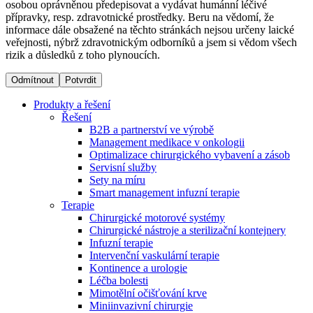
osobou oprávněnou předepisovat a vydávat humánní léčivé
přípravky, resp. zdravotnické prostředky. Beru na vědomí, že
informace dále obsažené na těchto stránkách nejsou určeny laické
Dialyzační střediska​
veřejnosti, nýbrž zdravotnickým odborníků a jsem si vědom všech
rizik a důsledků z toho plynoucích.
B. Braun Avitum poskytuje kvalitní dialyzační péči ve všech
svých střediscích v České republice. Více informací se
Odmítnout
Potvrdit
dozvíte na stránkách jednotlivých středisek.
Produkty a řešení
Řešení
B2B a partnerství ve výrobě
Management medikace v onkologii
Optimalizace chirurgického vybavení a zásob
Produktový katalog​
Servisní služby
Sety na míru
Kontakt
Objevte naše produkty. Navštivte produktový katalog B.
Smart management infuzní terapie​
Braun s našim kompletním produktovým portfoliem.
Terapie
Zůstaňte v dialogu s B. Braun. ​Kontaktujte nás.​
Chirurgické motorové systémy
Chirurgické nástroje a sterilizační kontejnery
Infuzní terapie
Intervenční vaskulární terapie
Kontinence a urologie
Léčba bolesti
Mimotělní očišťování krve
Miniinvazivní chirurgie
Odborné ambulance