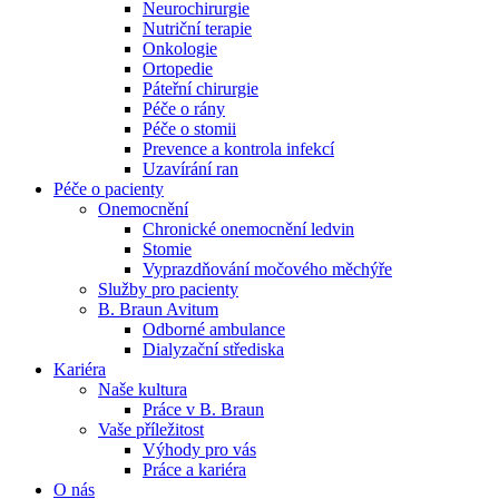
Neurochirurgie
Nutriční terapie
Naše specializované ambulance jsou tu pro vás. Zvolte
Onkologie
specializaci a město, které potřebujete, a objednejte se do naší
Ortopedie
ambulance.
Páteřní chirurgie
Péče o rány
Péče o stomii
Prevence a kontrola infekcí
Uzavírání ran
Péče o pacienty
Onemocnění
Chronické onemocnění ledvin
Stomie
Vyprazdňování močového měchýře
Služby pro pacienty
B. Braun Avitum
Odborné ambulance
Dialyzační střediska
Kariéra
Naše kultura
Práce v B. Braun
Vaše příležitost​
Výhody pro vás
Práce a kariéra
O nás