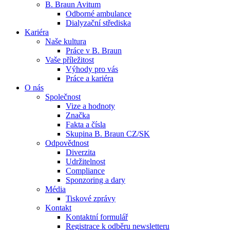
B. Braun Avitum
Odborné ambulance
Dialyzační střediska
Kariéra
Naše kultura
Práce v B. Braun
Vaše příležitost​
Kontakt
Dialyzační střediska​
Výhody pro vás
Práce a kariéra
Zůstaňte v dialogu s B. Braun. ​Kontaktujte nás.​
B. Braun Avitum poskytuje kvalitní dialyzační péči ve všech svý
O nás
Společnost
Vize a hodnoty
Produktový katalog​
Značka
Fakta a čísla
Objevte naše produkty. Navštivte produktový katalog B. Brau
Skupina B. Braun CZ/SK
Odpovědnost
Diverzita
Udržitelnost
Compliance
Sponzoring a dary
Média
Tiskové zprávy
Kontakt
Kontaktní formulář
Registrace k odběru newsletteru