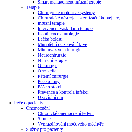
Smart management infuzní terapie​
Terapie
Chirurgické motorové systémy
Chirurgické nástroje a sterilizační kontejnery
Infuzní terapie
Intervenční vaskulární terapie
Kontinence a urologie
Léčba bolesti
Mimotělní očišťování krve
Miniinvazivní chirurgie
Neurochirurgie
Nutriční terapie
Onkologie
Ortopedie
Páteřní chirurgie
Péče o rány
Péče o stomii
Prevence a kontrola infekcí
Uzavírání ran
Nabídky pracovních míst
Péče o pacienty
Onemocnění
Objevte své kariérní příležitosti ​v B. Braun. Vyhledejte náš trh 
Chronické onemocnění ledvin
Stomie
Vyprazdňování močového měchýře
Služby pro pacienty