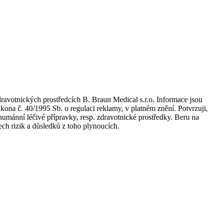
dravotnických prostředcích B. Braun Medical s.r.o. Informace jsou
kona č. 40/1995 Sb. o regulaci reklamy, v platném znění. Potvrzuji,
umánní léčivé přípravky, resp. zdravotnické prostředky. Beru na
ch rizik a důsledků z toho plynoucích.