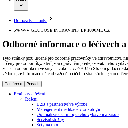
Infuzní terapie
Vaše příležitost​
Onemocnění
Udržitelnost
Intervenční vaskulární terapie
Compliance
Kontinence a urologie
Sponzoring a dary
Služby pro pacienty
Léčba bolesti
Domovská stránka
Mimotělní očišťování krve
Média
Miniinvazivní chirurgie
B. Braun Avitum
5% W/V GLUCOSE INTRAV.INF. EP 1000ML CZ
Neurochirurgie
Tiskové zprávy
Nutriční terapie
Odborné informace o léčivech a
Onkologie
Kontakt
Ortopedie
Páteřní chirurgie
Kontaktní formulář
Péče o rány
Registrace k odběru newsletteru
Tyto stránky jsou určené pro odborné pracovníky ve zdravotnictví, ni
Péče o stomii
určeny pro odborníky, kteří jsou oprávněni předepisovat, nebo vydáva
Společnost
Prevence a kontrola infekcí
že jsem odborníkem ve smyslu zákona č. 40/1995 Sb. o regulaci rekla
Uzavírání ran
vědomí, že informace dále obsažené na těchto stránkách nejsou určeny
Odpovědnost
Řešení
Odmítnout
Potvrdit
Média
Terapie
Produkty a řešení
Řešení
B2B a partnerství ve výrobě
Kontakt
Management medikace v onkologii
Optimalizace chirurgického vybavení a zásob
Servisní služby
Sety na míru