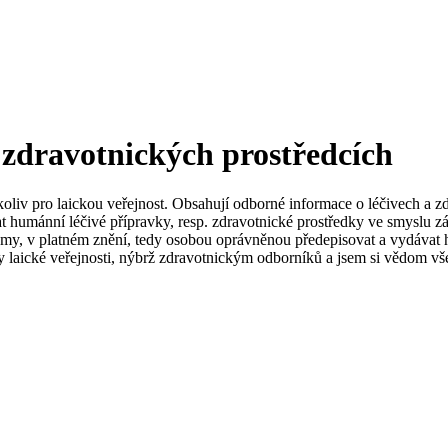
 zdravotnických prostředcích
koliv pro laickou veřejnost. Obsahují odborné informace o léčivech a z
t humánní léčivé přípravky, resp. zdravotnické prostředky ve smyslu zá
my, v platném znění, tedy osobou oprávněnou předepisovat a vydávat h
 laické veřejnosti, nýbrž zdravotnickým odborníků a jsem si vědom vše