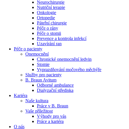
Neurochirurgie
Nutriční terapie
Naše specializované ambulance jsou tu pro vás. Zvolte
Onkologie
specializaci a město, které potřebujete, a objednejte se do naší
Ortopedie
ambulance.
Páteřní chirurgie
Péče o rány
Péče o stomii
Prevence a kontrola infekcí
Uzavírání ran
Péče o pacienty
Onemocnění
Chronické onemocnění ledvin
Stomie
Vyprazdňování močového měchýře
Služby pro pacienty
B. Braun Avitum
Odborné ambulance
Dialyzační střediska
Kariéra
Naše kultura
Práce v B. Braun
Vaše příležitost​
Výhody pro vás
Práce a kariéra
O nás