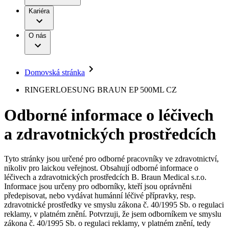
Terapie
B. Braun Avitum
Práce a kariéra
Kariéra
Naše kultura
Odpovědnost
Chirurgické motorové systémy
Odborné ambulance
Chirurgické nástroje a sterilizační kontejnery
Dialyzační střediska
Diverzita
O nás
Infuzní terapie
Vaše příležitost​
Onemocnění
Udržitelnost
Intervenční vaskulární terapie
Compliance
Kontinence a urologie
Sponzoring a dary
Služby pro pacienty
Léčba bolesti
Domovská stránka
Mimotělní očišťování krve
Média
Miniinvazivní chirurgie
B. Braun Avitum
RINGERLOESUNG BRAUN EP 500ML CZ
Neurochirurgie
Tiskové zprávy
Nutriční terapie
Odborné informace o léčivech
Onkologie
Kontakt
Ortopedie
a zdravotnických prostředcích
Páteřní chirurgie
Kontaktní formulář
Péče o rány
Registrace k odběru newsletteru
Péče o stomii
Společnost
Prevence a kontrola infekcí
Tyto stránky jsou určené pro odborné pracovníky ve zdravotnictví,
Uzavírání ran
nikoliv pro laickou veřejnost. Obsahují odborné informace o
Odpovědnost
Řešení
léčivech a zdravotnických prostředcích B. Braun Medical s.r.o.
Nabídky pracovních míst
Informace jsou určeny pro odborníky, kteří jsou oprávněni
předepisovat, nebo vydávat humánní léčivé přípravky, resp.
Média
Terapie
Objevte své kariérní příležitosti ​v B. Braun. Vyhledejte náš trh
zdravotnické prostředky ve smyslu zákona č. 40/1995 Sb. o regulaci
práce​ pro zajímavé pozice.​
reklamy, v platném znění. Potvrzuji, že jsem odborníkem ve smyslu
zákona č. 40/1995 Sb. o regulaci reklamy, v platném znění, tedy
Kontakt