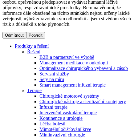
osobou oprávněnou předepisovat a vydávat humánní léčivé
přípravky, resp. zdravotnické prostředky. Beru na vědomí, že
informace dále obsažené na těchto stránkách nejsou určeny laické
Dialyzační střediska​
veřejnosti, nýbrž zdravotnickým odborníků a jsem si vědom všech
rizik a důsledků z toho plynoucích.
B. Braun Avitum poskytuje kvalitní dialyzační péči ve všech
svých střediscích v České republice. Více informací se
Odmítnout
Potvrdit
dozvíte na stránkách jednotlivých středisek.
Produkty a řešení
Řešení
B2B a partnerství ve výrobě
Management medikace v onkologii
Optimalizace chirurgického vybavení a zásob
Produktový katalog​
Servisní služby
Sety na míru
Kontakt
Objevte naše produkty. Navštivte produktový katalog B.
Smart management infuzní terapie​
Braun s našim kompletním produktovým portfoliem.
Terapie
Zůstaňte v dialogu s B. Braun. ​Kontaktujte nás.​
Chirurgické motorové systémy
Chirurgické nástroje a sterilizační kontejnery
Infuzní terapie
Intervenční vaskulární terapie
Kontinence a urologie
Léčba bolesti
Mimotělní očišťování krve
Miniinvazivní chirurgie
Odborné ambulance