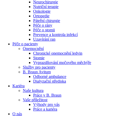
Neurochirurgie
Nutriční terapie
Naše specializované ambulance jsou tu pro vás. Zvolte
Onkologie
specializaci a město, které potřebujete, a objednejte se do naší
Ortopedie
ambulance.
Páteřní chirurgie
Péče o rány
Péče o stomii
Prevence a kontrola infekcí
Uzavírání ran
Péče o pacienty
Onemocnění
Chronické onemocnění ledvin
Stomie
Vyprazdňování močového měchýře
Služby pro pacienty
B. Braun Avitum
Odborné ambulance
Dialyzační střediska
Kariéra
Naše kultura
Práce v B. Braun
Vaše příležitost​
Výhody pro vás
Práce a kariéra
O nás