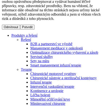
osobou oprávněnou předepisovat a vydávat humánní léčivé
přípravky, resp. zdravotnické prostředky. Beru na vědomí, že
informace dále obsažené na těchto stránkách nejsou určeny laické
Dialyzační střediska​
veřejnosti, nýbrž zdravotnickým odborníků a jsem si vědom všech
rizik a důsledků z toho plynoucích.
B. Braun Avitum poskytuje kvalitní dialyzační péči ve všech
svých střediscích v České republice. Více informací se
Odmítnout
Potvrdit
dozvíte na stránkách jednotlivých středisek.
Produkty a řešení
Řešení
B2B a partnerství ve výrobě
Management medikace v onkologii
Optimalizace chirurgického vybavení a zásob
Produktový katalog​
Servisní služby
Sety na míru
Kontakt
Objevte naše produkty. Navštivte produktový katalog B.
Smart management infuzní terapie​
Braun s našim kompletním produktovým portfoliem.
Terapie
Zůstaňte v dialogu s B. Braun. ​Kontaktujte nás.​
Chirurgické motorové systémy
Chirurgické nástroje a sterilizační kontejnery
Infuzní terapie
Intervenční vaskulární terapie
Kontinence a urologie
Léčba bolesti
Mimotělní očišťování krve
Miniinvazivní chirurgie
Odborné ambulance