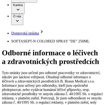
Terapie
B. Braun Avitum
Práce a kariéra
Kariéra
Naše kultura
Odpovědnost
Chirurgické motorové systémy
Odborné ambulance
Chirurgické nástroje a sterilizační kontejnery
Dialyzační střediska
Diverzita
O nás
Infuzní terapie
Vaše příležitost​
Onemocnění
Udržitelnost
Intervenční vaskulární terapie
Compliance
Kontinence a urologie
Sponzoring a dary
Služby pro pacienty
Léčba bolesti
Domovská stránka
Mimotělní očišťování krve
Média
Miniinvazivní chirurgie
B. Braun Avitum
SOFTASEPT-N COLORED SPRAY "DE" 250ML
Neurochirurgie
Tiskové zprávy
Nutriční terapie
Odborné informace o léčivech
Onkologie
Kontakt
Ortopedie
a zdravotnických prostředcích
Páteřní chirurgie
Kontaktní formulář
Péče o rány
Registrace k odběru newsletteru
Péče o stomii
Společnost
Prevence a kontrola infekcí
Tyto stránky jsou určené pro odborné pracovníky ve zdravotnictví,
Uzavírání ran
nikoliv pro laickou veřejnost. Obsahují odborné informace o
Odpovědnost
Řešení
léčivech a zdravotnických prostředcích B. Braun Medical s.r.o.
Nabídky pracovních míst
Informace jsou určeny pro odborníky, kteří jsou oprávněni
předepisovat, nebo vydávat humánní léčivé přípravky, resp.
Média
Terapie
Objevte své kariérní příležitosti ​v B. Braun. Vyhledejte náš trh
zdravotnické prostředky ve smyslu zákona č. 40/1995 Sb. o regulaci
práce​ pro zajímavé pozice.​
reklamy, v platném znění. Potvrzuji, že jsem odborníkem ve smyslu
zákona č. 40/1995 Sb. o regulaci reklamy, v platném znění, tedy
Kontakt