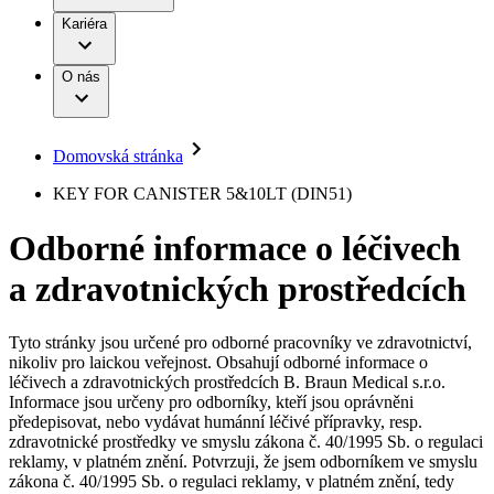
Terapie
B. Braun Avitum
Práce a kariéra
Kariéra
Naše kultura
Odpovědnost
Chirurgické motorové systémy
Odborné ambulance
Chirurgické nástroje a sterilizační kontejnery
Dialyzační střediska
Diverzita
O nás
Infuzní terapie
Vaše příležitost​
Onemocnění
Udržitelnost
Intervenční vaskulární terapie
Compliance
Kontinence a urologie
Sponzoring a dary
Služby pro pacienty
Léčba bolesti
Domovská stránka
Mimotělní očišťování krve
Média
Miniinvazivní chirurgie
B. Braun Avitum
KEY FOR CANISTER 5&10LT (DIN51)
Neurochirurgie
Tiskové zprávy
Nutriční terapie
Odborné informace o léčivech
Onkologie
Kontakt
Ortopedie
a zdravotnických prostředcích
Páteřní chirurgie
Kontaktní formulář
Péče o rány
Registrace k odběru newsletteru
Péče o stomii
Společnost
Prevence a kontrola infekcí
Tyto stránky jsou určené pro odborné pracovníky ve zdravotnictví,
Uzavírání ran
nikoliv pro laickou veřejnost. Obsahují odborné informace o
Odpovědnost
Řešení
léčivech a zdravotnických prostředcích B. Braun Medical s.r.o.
Nabídky pracovních míst
Informace jsou určeny pro odborníky, kteří jsou oprávněni
předepisovat, nebo vydávat humánní léčivé přípravky, resp.
Média
Terapie
Objevte své kariérní příležitosti ​v B. Braun. Vyhledejte náš trh
zdravotnické prostředky ve smyslu zákona č. 40/1995 Sb. o regulaci
práce​ pro zajímavé pozice.​
reklamy, v platném znění. Potvrzuji, že jsem odborníkem ve smyslu
zákona č. 40/1995 Sb. o regulaci reklamy, v platném znění, tedy
Kontakt