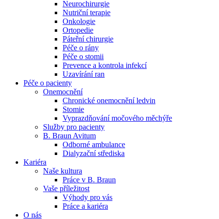
Neurochirurgie
Nutriční terapie
Naše specializované ambulance jsou tu pro vás. Zvolte
Onkologie
specializaci a město, které potřebujete, a objednejte se do naší
Ortopedie
ambulance.
Páteřní chirurgie
Péče o rány
Péče o stomii
Prevence a kontrola infekcí
Uzavírání ran
Péče o pacienty
Onemocnění
Chronické onemocnění ledvin
Stomie
Vyprazdňování močového měchýře
Služby pro pacienty
B. Braun Avitum
Odborné ambulance
Dialyzační střediska
Kariéra
Naše kultura
Práce v B. Braun
Vaše příležitost​
Výhody pro vás
Práce a kariéra
O nás