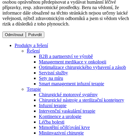
osobou oprávněnou předepisovat a vydávat humánní léčivé
přípravky, resp. zdravotnické prostředky. Beru na vědomí, že
informace dále obsažené na těchto stránkách nejsou určeny laické
Dialyzační střediska​
veřejnosti, nýbrž zdravotnickým odborníků a jsem si vědom všech
rizik a důsledků z toho plynoucích.
B. Braun Avitum poskytuje kvalitní dialyzační péči ve všech
svých střediscích v České republice. Více informací se
Odmítnout
Potvrdit
dozvíte na stránkách jednotlivých středisek.
Produkty a řešení
Řešení
B2B a partnerství ve výrobě
Management medikace v onkologii
Optimalizace chirurgického vybavení a zásob
Produktový katalog​
Servisní služby
Sety na míru
Kontakt
Objevte naše produkty. Navštivte produktový katalog B.
Smart management infuzní terapie​
Braun s našim kompletním produktovým portfoliem.
Terapie
Zůstaňte v dialogu s B. Braun. ​Kontaktujte nás.​
Chirurgické motorové systémy
Chirurgické nástroje a sterilizační kontejnery
Infuzní terapie
Intervenční vaskulární terapie
Kontinence a urologie
Léčba bolesti
Mimotělní očišťování krve
Miniinvazivní chirurgie
Odborné ambulance