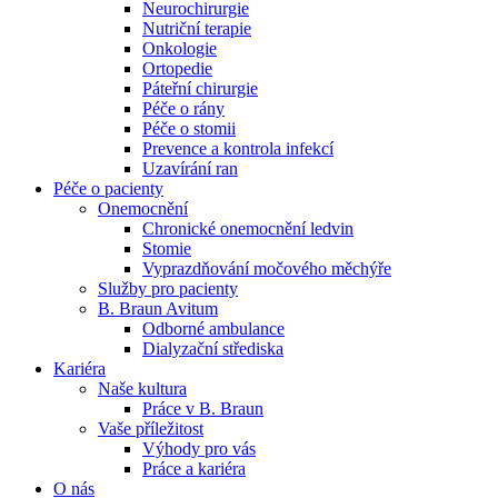
Neurochirurgie
Nutriční terapie
Naše specializované ambulance jsou tu pro vás. Zvolte
Onkologie
specializaci a město, které potřebujete, a objednejte se do naší
Ortopedie
ambulance.
Páteřní chirurgie
Péče o rány
Péče o stomii
Prevence a kontrola infekcí
Uzavírání ran
Péče o pacienty
Onemocnění
Chronické onemocnění ledvin
Stomie
Vyprazdňování močového měchýře
Služby pro pacienty
B. Braun Avitum
Odborné ambulance
Dialyzační střediska
Kariéra
Naše kultura
Práce v B. Braun
Vaše příležitost​
Výhody pro vás
Práce a kariéra
O nás