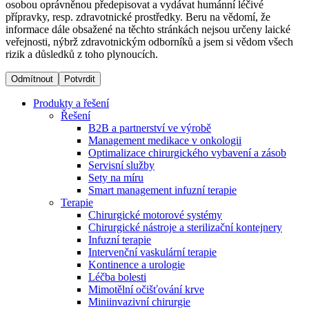
osobou oprávněnou předepisovat a vydávat humánní léčivé
přípravky, resp. zdravotnické prostředky. Beru na vědomí, že
informace dále obsažené na těchto stránkách nejsou určeny laické
Dialyzační střediska​
veřejnosti, nýbrž zdravotnickým odborníků a jsem si vědom všech
rizik a důsledků z toho plynoucích.
B. Braun Avitum poskytuje kvalitní dialyzační péči ve všech
svých střediscích v České republice. Více informací se
Odmítnout
Potvrdit
dozvíte na stránkách jednotlivých středisek.
Produkty a řešení
Řešení
B2B a partnerství ve výrobě
Management medikace v onkologii
Optimalizace chirurgického vybavení a zásob
Produktový katalog​
Servisní služby
Sety na míru
Kontakt
Objevte naše produkty. Navštivte produktový katalog B.
Smart management infuzní terapie​
Braun s našim kompletním produktovým portfoliem.
Terapie
Zůstaňte v dialogu s B. Braun. ​Kontaktujte nás.​
Chirurgické motorové systémy
Chirurgické nástroje a sterilizační kontejnery
Infuzní terapie
Intervenční vaskulární terapie
Kontinence a urologie
Léčba bolesti
Mimotělní očišťování krve
Miniinvazivní chirurgie
Odborné ambulance