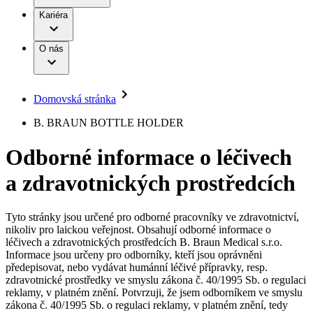
Terapie
B. Braun Avitum
Práce a kariéra
Kariéra
Naše kultura
Odpovědnost
Chirurgické motorové systémy
Odborné ambulance
Chirurgické nástroje a sterilizační kontejnery
Dialyzační střediska
Diverzita
O nás
Infuzní terapie
Vaše příležitost​
Onemocnění
Udržitelnost
Intervenční vaskulární terapie
Compliance
Kontinence a urologie
Sponzoring a dary
Služby pro pacienty
Léčba bolesti
Domovská stránka
Mimotělní očišťování krve
Média
Miniinvazivní chirurgie
B. Braun Avitum
B. BRAUN BOTTLE HOLDER
Neurochirurgie
Tiskové zprávy
Nutriční terapie
Odborné informace o léčivech
Onkologie
Kontakt
Ortopedie
a zdravotnických prostředcích
Páteřní chirurgie
Kontaktní formulář
Péče o rány
Registrace k odběru newsletteru
Péče o stomii
Společnost
Prevence a kontrola infekcí
Tyto stránky jsou určené pro odborné pracovníky ve zdravotnictví,
Uzavírání ran
nikoliv pro laickou veřejnost. Obsahují odborné informace o
Odpovědnost
Řešení
léčivech a zdravotnických prostředcích B. Braun Medical s.r.o.
Nabídky pracovních míst
Informace jsou určeny pro odborníky, kteří jsou oprávněni
předepisovat, nebo vydávat humánní léčivé přípravky, resp.
Média
Terapie
Objevte své kariérní příležitosti ​v B. Braun. Vyhledejte náš trh
zdravotnické prostředky ve smyslu zákona č. 40/1995 Sb. o regulaci
práce​ pro zajímavé pozice.​
reklamy, v platném znění. Potvrzuji, že jsem odborníkem ve smyslu
zákona č. 40/1995 Sb. o regulaci reklamy, v platném znění, tedy
Kontakt