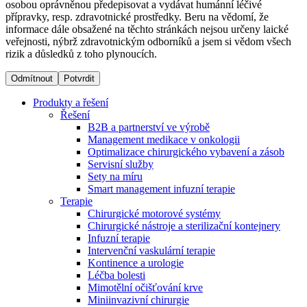
osobou oprávněnou předepisovat a vydávat humánní léčivé
přípravky, resp. zdravotnické prostředky. Beru na vědomí, že
informace dále obsažené na těchto stránkách nejsou určeny laické
Dialyzační střediska​
veřejnosti, nýbrž zdravotnickým odborníků a jsem si vědom všech
rizik a důsledků z toho plynoucích.
B. Braun Avitum poskytuje kvalitní dialyzační péči ve všech
svých střediscích v České republice. Více informací se
Odmítnout
Potvrdit
dozvíte na stránkách jednotlivých středisek.
Produkty a řešení
Řešení
B2B a partnerství ve výrobě
Management medikace v onkologii
Optimalizace chirurgického vybavení a zásob
Produktový katalog​
Servisní služby
Sety na míru
Kontakt
Objevte naše produkty. Navštivte produktový katalog B.
Smart management infuzní terapie​
Braun s našim kompletním produktovým portfoliem.
Terapie
Zůstaňte v dialogu s B. Braun. ​Kontaktujte nás.​
Chirurgické motorové systémy
Chirurgické nástroje a sterilizační kontejnery
Infuzní terapie
Intervenční vaskulární terapie
Kontinence a urologie
Léčba bolesti
Mimotělní očišťování krve
Miniinvazivní chirurgie
Odborné ambulance