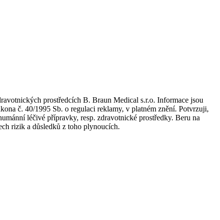
dravotnických prostředcích B. Braun Medical s.r.o. Informace jsou
kona č. 40/1995 Sb. o regulaci reklamy, v platném znění. Potvrzuji,
umánní léčivé přípravky, resp. zdravotnické prostředky. Beru na
ch rizik a důsledků z toho plynoucích.