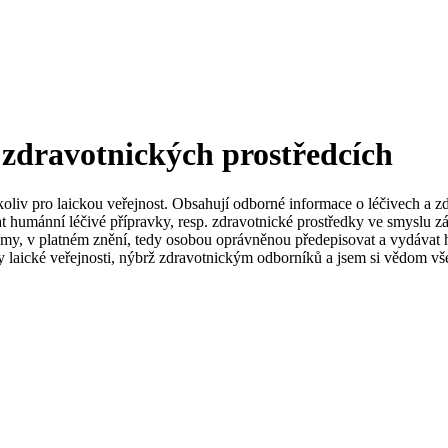
 zdravotnických prostředcích
koliv pro laickou veřejnost. Obsahují odborné informace o léčivech a z
t humánní léčivé přípravky, resp. zdravotnické prostředky ve smyslu zá
my, v platném znění, tedy osobou oprávněnou předepisovat a vydávat h
 laické veřejnosti, nýbrž zdravotnickým odborníků a jsem si vědom vše