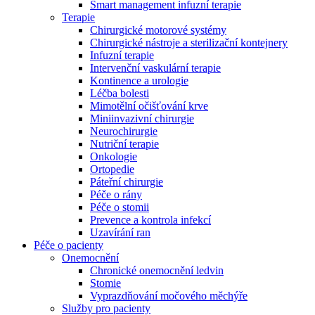
Smart management infuzní terapie​
Terapie
Chirurgické motorové systémy
Chirurgické nástroje a sterilizační kontejnery
Infuzní terapie
Intervenční vaskulární terapie
Kontinence a urologie
Léčba bolesti
Mimotělní očišťování krve
Miniinvazivní chirurgie
Neurochirurgie
Nutriční terapie
Onkologie
Ortopedie
Páteřní chirurgie
Péče o rány
Péče o stomii
Prevence a kontrola infekcí
Uzavírání ran
Nabídky pracovních míst
Péče o pacienty
Onemocnění
Objevte své kariérní příležitosti ​v B. Braun. Vyhledejte náš trh 
Chronické onemocnění ledvin
Stomie
Vyprazdňování močového měchýře
Služby pro pacienty