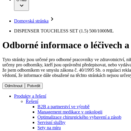
Infuzní terapie
Vaše příležitost​
Onemocnění
Udržitelnost
Intervenční vaskulární terapie
Compliance
Kontinence a urologie
Sponzoring a dary
Služby pro pacienty
Léčba bolesti
Domovská stránka
Mimotělní očišťování krve
Média
Miniinvazivní chirurgie
B. Braun Avitum
DISPENSER TOUCHLESS SET (1.5) 500/1000ML
Neurochirurgie
Tiskové zprávy
Nutriční terapie
Odborné informace o léčivech a
Onkologie
Kontakt
Ortopedie
Páteřní chirurgie
Kontaktní formulář
Péče o rány
Registrace k odběru newsletteru
Tyto stránky jsou určené pro odborné pracovníky ve zdravotnictví, ni
Péče o stomii
určeny pro odborníky, kteří jsou oprávněni předepisovat, nebo vydáva
Společnost
Prevence a kontrola infekcí
že jsem odborníkem ve smyslu zákona č. 40/1995 Sb. o regulaci rekla
Uzavírání ran
vědomí, že informace dále obsažené na těchto stránkách nejsou určeny
Odpovědnost
Řešení
Odmítnout
Potvrdit
Média
Terapie
Produkty a řešení
Řešení
B2B a partnerství ve výrobě
Kontakt
Management medikace v onkologii
Optimalizace chirurgického vybavení a zásob
Servisní služby
Sety na míru