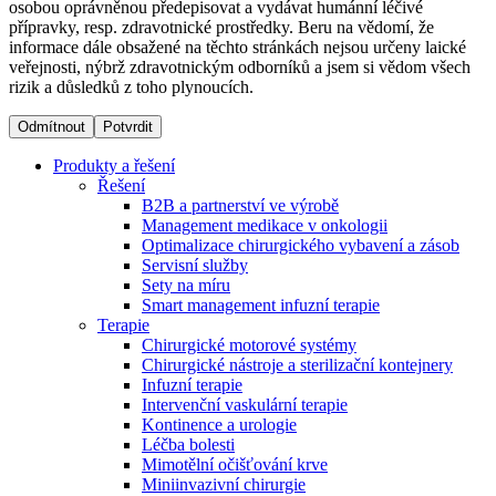
osobou oprávněnou předepisovat a vydávat humánní léčivé
přípravky, resp. zdravotnické prostředky. Beru na vědomí, že
informace dále obsažené na těchto stránkách nejsou určeny laické
Dialyzační střediska​
veřejnosti, nýbrž zdravotnickým odborníků a jsem si vědom všech
rizik a důsledků z toho plynoucích.
B. Braun Avitum poskytuje kvalitní dialyzační péči ve všech
svých střediscích v České republice. Více informací se
Odmítnout
Potvrdit
dozvíte na stránkách jednotlivých středisek.
Produkty a řešení
Řešení
B2B a partnerství ve výrobě
Management medikace v onkologii
Optimalizace chirurgického vybavení a zásob
Produktový katalog​
Servisní služby
Sety na míru
Kontakt
Objevte naše produkty. Navštivte produktový katalog B.
Smart management infuzní terapie​
Braun s našim kompletním produktovým portfoliem.
Terapie
Zůstaňte v dialogu s B. Braun. ​Kontaktujte nás.​
Chirurgické motorové systémy
Chirurgické nástroje a sterilizační kontejnery
Infuzní terapie
Intervenční vaskulární terapie
Kontinence a urologie
Léčba bolesti
Mimotělní očišťování krve
Miniinvazivní chirurgie
Odborné ambulance