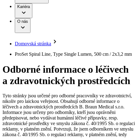
Terapie
B. Braun Avitum
Práce a kariéra
Kariéra
Naše kultura
Odpovědnost
Chirurgické motorové systémy
Odborné ambulance
Chirurgické nástroje a sterilizační kontejnery
Dialyzační střediska
Diverzita
O nás
Infuzní terapie
Vaše příležitost​
Onemocnění
Udržitelnost
Intervenční vaskulární terapie
Compliance
Kontinence a urologie
Sponzoring a dary
Služby pro pacienty
Léčba bolesti
Domovská stránka
Mimotělní očišťování krve
Média
Miniinvazivní chirurgie
B. Braun Avitum
ProSet Spiral Line, Type Single Lumen, 500 cm / 2x3,2 mm
Neurochirurgie
Tiskové zprávy
Nutriční terapie
Odborné informace o léčivech
Onkologie
Kontakt
Ortopedie
a zdravotnických prostředcích
Páteřní chirurgie
Kontaktní formulář
Péče o rány
Registrace k odběru newsletteru
Péče o stomii
Společnost
Prevence a kontrola infekcí
Tyto stránky jsou určené pro odborné pracovníky ve zdravotnictví,
Uzavírání ran
nikoliv pro laickou veřejnost. Obsahují odborné informace o
Odpovědnost
Řešení
léčivech a zdravotnických prostředcích B. Braun Medical s.r.o.
Nabídky pracovních míst
Informace jsou určeny pro odborníky, kteří jsou oprávněni
předepisovat, nebo vydávat humánní léčivé přípravky, resp.
Média
Terapie
Objevte své kariérní příležitosti ​v B. Braun. Vyhledejte náš trh
zdravotnické prostředky ve smyslu zákona č. 40/1995 Sb. o regulaci
práce​ pro zajímavé pozice.​
reklamy, v platném znění. Potvrzuji, že jsem odborníkem ve smyslu
zákona č. 40/1995 Sb. o regulaci reklamy, v platném znění, tedy
Kontakt