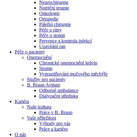
Neurochirurgie
Nutriční terapie
Naše specializované ambulance jsou tu pro vás. Zvolte
Onkologie
specializaci a město, které potřebujete, a objednejte se do naší
Ortopedie
ambulance.
Páteřní chirurgie
Péče o rány
Péče o stomii
Prevence a kontrola infekcí
Uzavírání ran
Péče o pacienty
Onemocnění
Chronické onemocnění ledvin
Stomie
Vyprazdňování močového měchýře
Služby pro pacienty
B. Braun Avitum
Odborné ambulance
Dialyzační střediska
Kariéra
Naše kultura
Práce v B. Braun
Vaše příležitost​
Výhody pro vás
Práce a kariéra
O nás