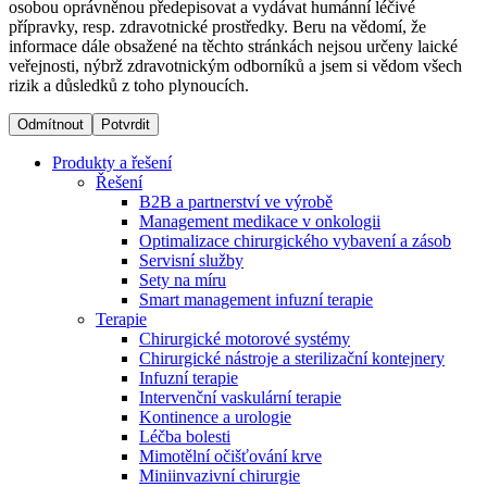
osobou oprávněnou předepisovat a vydávat humánní léčivé
přípravky, resp. zdravotnické prostředky. Beru na vědomí, že
informace dále obsažené na těchto stránkách nejsou určeny laické
Dialyzační střediska​
veřejnosti, nýbrž zdravotnickým odborníků a jsem si vědom všech
rizik a důsledků z toho plynoucích.
B. Braun Avitum poskytuje kvalitní dialyzační péči ve všech
svých střediscích v České republice. Více informací se
Odmítnout
Potvrdit
dozvíte na stránkách jednotlivých středisek.
Produkty a řešení
Řešení
B2B a partnerství ve výrobě
Management medikace v onkologii
Optimalizace chirurgického vybavení a zásob
Produktový katalog​
Servisní služby
Sety na míru
Kontakt
Objevte naše produkty. Navštivte produktový katalog B.
Smart management infuzní terapie​
Braun s našim kompletním produktovým portfoliem.
Terapie
Zůstaňte v dialogu s B. Braun. ​Kontaktujte nás.​
Chirurgické motorové systémy
Chirurgické nástroje a sterilizační kontejnery
Infuzní terapie
Intervenční vaskulární terapie
Kontinence a urologie
Léčba bolesti
Mimotělní očišťování krve
Miniinvazivní chirurgie
Odborné ambulance