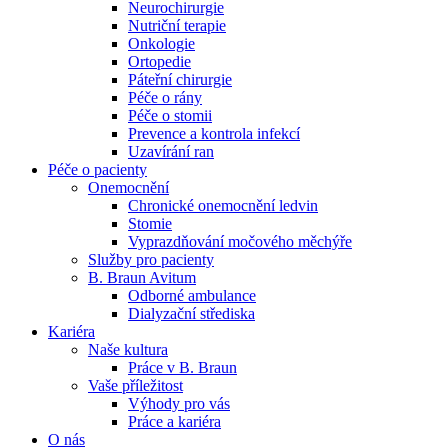
Neurochirurgie
Nutriční terapie
Naše specializované ambulance jsou tu pro vás. Zvolte
Onkologie
specializaci a město, které potřebujete, a objednejte se do naší
Ortopedie
ambulance.
Páteřní chirurgie
Péče o rány
Péče o stomii
Prevence a kontrola infekcí
Uzavírání ran
Péče o pacienty
Onemocnění
Chronické onemocnění ledvin
Stomie
Vyprazdňování močového měchýře
Služby pro pacienty
B. Braun Avitum
Odborné ambulance
Dialyzační střediska
Kariéra
Naše kultura
Práce v B. Braun
Vaše příležitost​
Výhody pro vás
Práce a kariéra
O nás