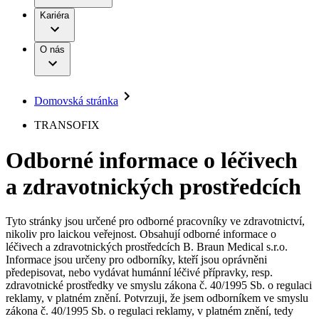
Terapie
B. Braun Avitum
Práce a kariéra
Kariéra
Naše kultura
Odpovědnost
Chirurgické motorové systémy
Odborné ambulance
Chirurgické nástroje a sterilizační kontejnery
Dialyzační střediska
Diverzita
O nás
Infuzní terapie
Vaše příležitost​
Onemocnění
Udržitelnost
Intervenční vaskulární terapie
Compliance
Kontinence a urologie
Sponzoring a dary
Služby pro pacienty
Léčba bolesti
Domovská stránka
Mimotělní očišťování krve
Média
Miniinvazivní chirurgie
B. Braun Avitum
TRANSOFIX
Neurochirurgie
Tiskové zprávy
Nutriční terapie
Odborné informace o léčivech
Onkologie
Kontakt
Ortopedie
a zdravotnických prostředcích
Páteřní chirurgie
Kontaktní formulář
Péče o rány
Registrace k odběru newsletteru
Péče o stomii
Společnost
Prevence a kontrola infekcí
Tyto stránky jsou určené pro odborné pracovníky ve zdravotnictví,
Uzavírání ran
nikoliv pro laickou veřejnost. Obsahují odborné informace o
Odpovědnost
Řešení
léčivech a zdravotnických prostředcích B. Braun Medical s.r.o.
Nabídky pracovních míst
Informace jsou určeny pro odborníky, kteří jsou oprávněni
předepisovat, nebo vydávat humánní léčivé přípravky, resp.
Média
Terapie
Objevte své kariérní příležitosti ​v B. Braun. Vyhledejte náš trh
zdravotnické prostředky ve smyslu zákona č. 40/1995 Sb. o regulaci
práce​ pro zajímavé pozice.​
reklamy, v platném znění. Potvrzuji, že jsem odborníkem ve smyslu
zákona č. 40/1995 Sb. o regulaci reklamy, v platném znění, tedy
Kontakt