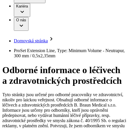
Terapie
B. Braun Avitum
Práce a kariéra
Kariéra
Naše kultura
Odpovědnost
Chirurgické motorové systémy
Odborné ambulance
Chirurgické nástroje a sterilizační kontejnery
Dialyzační střediska
Diverzita
O nás
Infuzní terapie
Vaše příležitost​
Onemocnění
Udržitelnost
Intervenční vaskulární terapie
Compliance
Kontinence a urologie
Sponzoring a dary
Služby pro pacienty
Léčba bolesti
Domovská stránka
Mimotělní očišťování krve
Média
Miniinvazivní chirurgie
B. Braun Avitum
ProSet Extension Line, Type: Minimum Volume - Neutrapur,
Neurochirurgie
Tiskové zprávy
300 mm / 0,5x2,35mm
Nutriční terapie
Onkologie
Kontakt
Odborné informace o léčivech
Ortopedie
Páteřní chirurgie
Kontaktní formulář
a zdravotnických prostředcích
Péče o rány
Registrace k odběru newsletteru
Péče o stomii
Společnost
Prevence a kontrola infekcí
Uzavírání ran
Tyto stránky jsou určené pro odborné pracovníky ve zdravotnictví,
Odpovědnost
Řešení
nikoliv pro laickou veřejnost. Obsahují odborné informace o
Nabídky pracovních míst
léčivech a zdravotnických prostředcích B. Braun Medical s.r.o.
Informace jsou určeny pro odborníky, kteří jsou oprávněni
Média
Terapie
Objevte své kariérní příležitosti ​v B. Braun. Vyhledejte náš trh
předepisovat, nebo vydávat humánní léčivé přípravky, resp.
práce​ pro zajímavé pozice.​
zdravotnické prostředky ve smyslu zákona č. 40/1995 Sb. o regulaci
reklamy, v platném znění. Potvrzuji, že jsem odborníkem ve smyslu
Kontakt