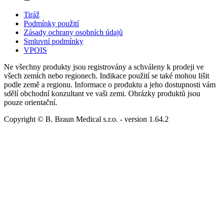
Tiráž
Podmínky použití
Zásady ochrany osobních údajů
Smluvní podmínky
VPOIS
Ne všechny produkty jsou registrovány a schváleny k prodeji ve
všech zemích nebo regionech. Indikace použití se také mohou lišit
podle země a regionu. Informace o produktu a jeho dostupnosti vám
sdělí obchodní konzultant ve vaši zemi. Obrázky produktů jsou
pouze orientační.
Copyright © B. Braun Medical s.r.o.
- version
1.64.2