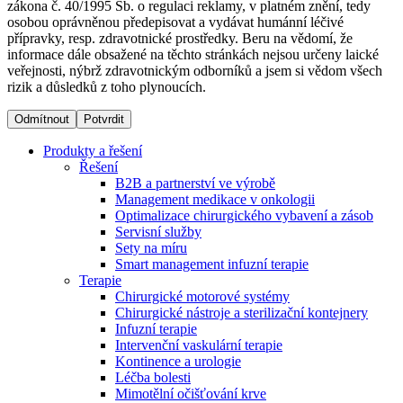
zákona č. 40/1995 Sb. o regulaci reklamy, v platném znění, tedy
osobou oprávněnou předepisovat a vydávat humánní léčivé
přípravky, resp. zdravotnické prostředky. Beru na vědomí, že
Dialyzační střediska​
informace dále obsažené na těchto stránkách nejsou určeny laické
veřejnosti, nýbrž zdravotnickým odborníků a jsem si vědom všech
B. Braun Avitum poskytuje kvalitní dialyzační péči ve všech
rizik a důsledků z toho plynoucích.
svých střediscích v České republice. Více informací se
dozvíte na stránkách jednotlivých středisek.
Odmítnout
Potvrdit
Produkty a řešení
Řešení
B2B a partnerství ve výrobě
Management medikace v onkologii
Produktový katalog​
Optimalizace chirurgického vybavení a zásob
Servisní služby
Kontakt
Objevte naše produkty. Navštivte produktový katalog B.
Sety na míru
Braun s našim kompletním produktovým portfoliem.
Smart management infuzní terapie​
Zůstaňte v dialogu s B. Braun. ​Kontaktujte nás.​
Terapie
Chirurgické motorové systémy
Chirurgické nástroje a sterilizační kontejnery
Infuzní terapie
Intervenční vaskulární terapie
Kontinence a urologie
Léčba bolesti
Mimotělní očišťování krve
Odborné ambulance