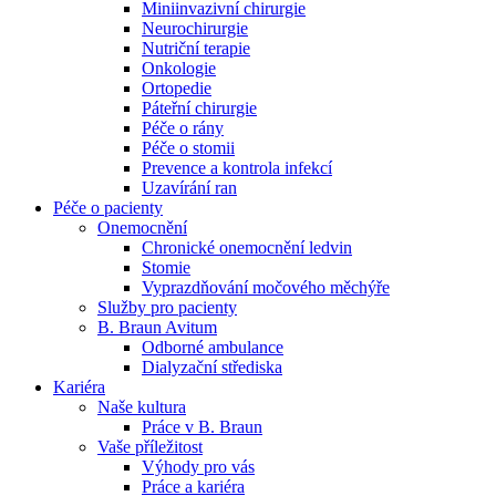
Miniinvazivní chirurgie
Neurochirurgie
Naše specializované ambulance jsou tu pro vás. Zvolte
Nutriční terapie
specializaci a město, které potřebujete, a objednejte se do naší
Onkologie
ambulance.
Ortopedie
Páteřní chirurgie
Péče o rány
Péče o stomii
Prevence a kontrola infekcí
Uzavírání ran
Péče o pacienty
Onemocnění
Chronické onemocnění ledvin
Stomie
Vyprazdňování močového měchýře
Služby pro pacienty
B. Braun Avitum
Odborné ambulance
Dialyzační střediska
Kariéra
Naše kultura
Práce v B. Braun
Vaše příležitost​
Výhody pro vás
Práce a kariéra