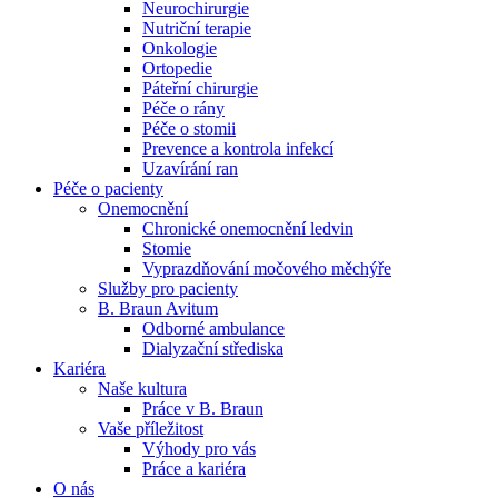
Neurochirurgie
Nutriční terapie
Naše specializované ambulance jsou tu pro vás. Zvolte
Onkologie
specializaci a město, které potřebujete, a objednejte se do naší
Ortopedie
ambulance.
Páteřní chirurgie
Péče o rány
Péče o stomii
Prevence a kontrola infekcí
Uzavírání ran
Péče o pacienty
Onemocnění
Chronické onemocnění ledvin
Stomie
Vyprazdňování močového měchýře
Služby pro pacienty
B. Braun Avitum
Odborné ambulance
Dialyzační střediska
Kariéra
Naše kultura
Práce v B. Braun
Vaše příležitost​
Výhody pro vás
Práce a kariéra
O nás