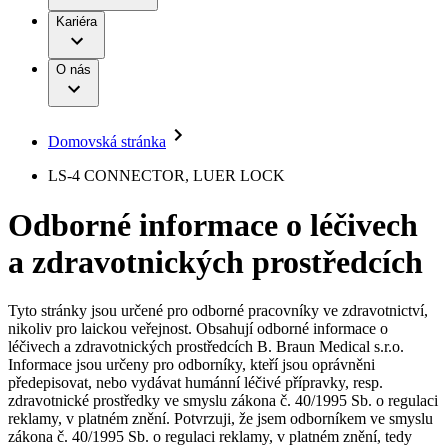
Terapie
B. Braun Avitum
Práce a kariéra
Kariéra
Naše kultura
Odpovědnost
Chirurgické motorové systémy
Odborné ambulance
Chirurgické nástroje a sterilizační kontejnery
Dialyzační střediska
Diverzita
O nás
Infuzní terapie
Vaše příležitost​
Onemocnění
Udržitelnost
Intervenční vaskulární terapie
Compliance
Kontinence a urologie
Sponzoring a dary
Služby pro pacienty
Léčba bolesti
Domovská stránka
Mimotělní očišťování krve
Média
Miniinvazivní chirurgie
B. Braun Avitum
LS-4 CONNECTOR, LUER LOCK
Neurochirurgie
Tiskové zprávy
Nutriční terapie
Odborné informace o léčivech
Onkologie
Kontakt
Ortopedie
a zdravotnických prostředcích
Páteřní chirurgie
Kontaktní formulář
Péče o rány
Registrace k odběru newsletteru
Péče o stomii
Společnost
Prevence a kontrola infekcí
Tyto stránky jsou určené pro odborné pracovníky ve zdravotnictví,
Uzavírání ran
nikoliv pro laickou veřejnost. Obsahují odborné informace o
Odpovědnost
Řešení
léčivech a zdravotnických prostředcích B. Braun Medical s.r.o.
Nabídky pracovních míst
Informace jsou určeny pro odborníky, kteří jsou oprávněni
předepisovat, nebo vydávat humánní léčivé přípravky, resp.
Média
Terapie
Objevte své kariérní příležitosti ​v B. Braun. Vyhledejte náš trh
zdravotnické prostředky ve smyslu zákona č. 40/1995 Sb. o regulaci
práce​ pro zajímavé pozice.​
reklamy, v platném znění. Potvrzuji, že jsem odborníkem ve smyslu
zákona č. 40/1995 Sb. o regulaci reklamy, v platném znění, tedy
Kontakt