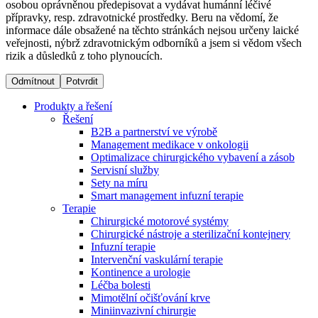
osobou oprávněnou předepisovat a vydávat humánní léčivé
přípravky, resp. zdravotnické prostředky. Beru na vědomí, že
informace dále obsažené na těchto stránkách nejsou určeny laické
Dialyzační střediska​
veřejnosti, nýbrž zdravotnickým odborníků a jsem si vědom všech
rizik a důsledků z toho plynoucích.
B. Braun Avitum poskytuje kvalitní dialyzační péči ve všech
svých střediscích v České republice. Více informací se
Odmítnout
Potvrdit
dozvíte na stránkách jednotlivých středisek.
Produkty a řešení
Řešení
B2B a partnerství ve výrobě
Management medikace v onkologii
Optimalizace chirurgického vybavení a zásob
Produktový katalog​
Servisní služby
Sety na míru
Kontakt
Objevte naše produkty. Navštivte produktový katalog B.
Smart management infuzní terapie​
Braun s našim kompletním produktovým portfoliem.
Terapie
Zůstaňte v dialogu s B. Braun. ​Kontaktujte nás.​
Chirurgické motorové systémy
Chirurgické nástroje a sterilizační kontejnery
Infuzní terapie
Intervenční vaskulární terapie
Kontinence a urologie
Léčba bolesti
Mimotělní očišťování krve
Miniinvazivní chirurgie
Odborné ambulance