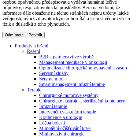
osobou oprávněnou předepisovat a vydávat humánní léčivé
přípravky, resp. zdravotnické prostředky. Beru na vědomí, že
informace dále obsažené na těchto stránkách nejsou určeny laické
Dialyzační střediska​
veřejnosti, nýbrž zdravotnickým odborníků a jsem si vědom všech
rizik a důsledků z toho plynoucích.
B. Braun Avitum poskytuje kvalitní dialyzační péči ve všech
svých střediscích v České republice. Více informací se
Odmítnout
Potvrdit
dozvíte na stránkách jednotlivých středisek.
Produkty a řešení
Řešení
B2B a partnerství ve výrobě
Management medikace v onkologii
Optimalizace chirurgického vybavení a zásob
Produktový katalog​
Servisní služby
Sety na míru
Kontakt
Objevte naše produkty. Navštivte produktový katalog B.
Smart management infuzní terapie​
Braun s našim kompletním produktovým portfoliem.
Terapie
Zůstaňte v dialogu s B. Braun. ​Kontaktujte nás.​
Chirurgické motorové systémy
Chirurgické nástroje a sterilizační kontejnery
Infuzní terapie
Intervenční vaskulární terapie
Kontinence a urologie
Léčba bolesti
Mimotělní očišťování krve
Miniinvazivní chirurgie
Odborné ambulance