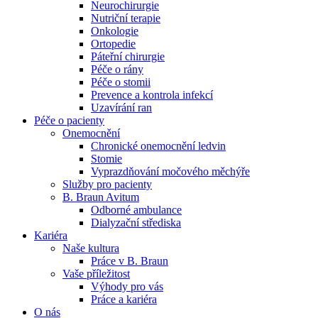
Neurochirurgie
Nutriční terapie
Naše specializované ambulance jsou tu pro vás. Zvolte
Onkologie
specializaci a město, které potřebujete, a objednejte se do naší
Ortopedie
ambulance.
Páteřní chirurgie
Péče o rány
Péče o stomii
Prevence a kontrola infekcí
Uzavírání ran
Péče o pacienty
Onemocnění
Chronické onemocnění ledvin
Stomie
Vyprazdňování močového měchýře
Služby pro pacienty
B. Braun Avitum
Odborné ambulance
Dialyzační střediska
Kariéra
Naše kultura
Práce v B. Braun
Vaše příležitost​
Výhody pro vás
Práce a kariéra
O nás