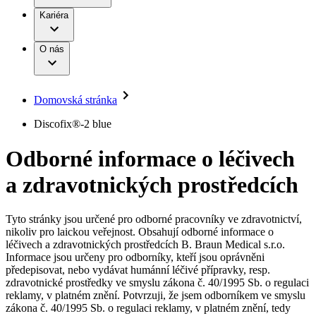
Terapie
B. Braun Avitum
Práce a kariéra
Kariéra
Naše kultura
Odpovědnost
Chirurgické motorové systémy
Odborné ambulance
Chirurgické nástroje a sterilizační kontejnery
Dialyzační střediska
Diverzita
O nás
Infuzní terapie
Vaše příležitost​
Onemocnění
Udržitelnost
Intervenční vaskulární terapie
Compliance
Kontinence a urologie
Sponzoring a dary
Služby pro pacienty
Léčba bolesti
Domovská stránka
Mimotělní očišťování krve
Média
Miniinvazivní chirurgie
B. Braun Avitum
Discofix®-2 blue
Neurochirurgie
Tiskové zprávy
Nutriční terapie
Odborné informace o léčivech
Onkologie
Kontakt
Ortopedie
a zdravotnických prostředcích
Páteřní chirurgie
Kontaktní formulář
Péče o rány
Registrace k odběru newsletteru
Péče o stomii
Společnost
Prevence a kontrola infekcí
Tyto stránky jsou určené pro odborné pracovníky ve zdravotnictví,
Uzavírání ran
nikoliv pro laickou veřejnost. Obsahují odborné informace o
Odpovědnost
Řešení
léčivech a zdravotnických prostředcích B. Braun Medical s.r.o.
Nabídky pracovních míst
Informace jsou určeny pro odborníky, kteří jsou oprávněni
předepisovat, nebo vydávat humánní léčivé přípravky, resp.
Média
Terapie
Objevte své kariérní příležitosti ​v B. Braun. Vyhledejte náš trh
zdravotnické prostředky ve smyslu zákona č. 40/1995 Sb. o regulaci
práce​ pro zajímavé pozice.​
reklamy, v platném znění. Potvrzuji, že jsem odborníkem ve smyslu
zákona č. 40/1995 Sb. o regulaci reklamy, v platném znění, tedy
Kontakt