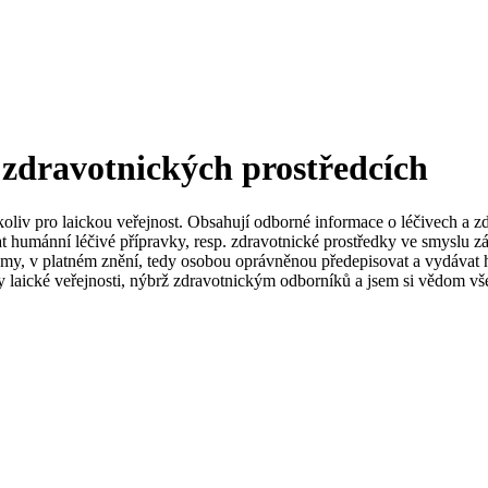
 zdravotnických prostředcích
koliv pro laickou veřejnost. Obsahují odborné informace o léčivech a z
t humánní léčivé přípravky, resp. zdravotnické prostředky ve smyslu zá
my, v platném znění, tedy osobou oprávněnou předepisovat a vydávat h
 laické veřejnosti, nýbrž zdravotnickým odborníků a jsem si vědom vše