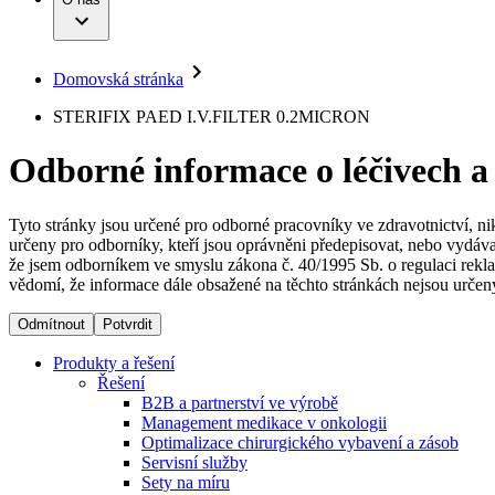
Infuzní terapie
Vaše příležitost​
Onemocnění
Udržitelnost
Intervenční vaskulární terapie
Compliance
Kontinence a urologie
Sponzoring a dary
Služby pro pacienty
Léčba bolesti
Domovská stránka
Mimotělní očišťování krve
Média
Miniinvazivní chirurgie
B. Braun Avitum
STERIFIX PAED I.V.FILTER 0.2MICRON
Neurochirurgie
Tiskové zprávy
Nutriční terapie
Odborné informace o léčivech a
Onkologie
Kontakt
Ortopedie
Páteřní chirurgie
Kontaktní formulář
Péče o rány
Registrace k odběru newsletteru
Tyto stránky jsou určené pro odborné pracovníky ve zdravotnictví, ni
Péče o stomii
určeny pro odborníky, kteří jsou oprávněni předepisovat, nebo vydáva
Společnost
Prevence a kontrola infekcí
že jsem odborníkem ve smyslu zákona č. 40/1995 Sb. o regulaci rekla
Uzavírání ran
vědomí, že informace dále obsažené na těchto stránkách nejsou určeny
Odpovědnost
Řešení
Odmítnout
Potvrdit
Média
Terapie
Produkty a řešení
Řešení
B2B a partnerství ve výrobě
Kontakt
Management medikace v onkologii
Optimalizace chirurgického vybavení a zásob
Servisní služby
Sety na míru