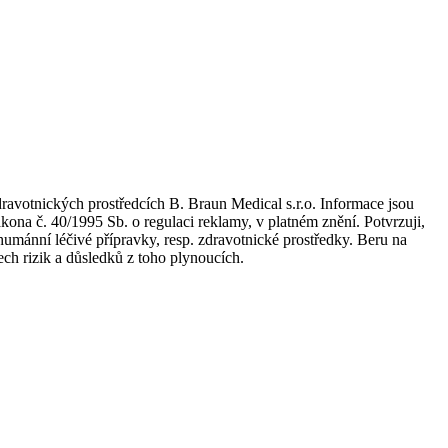
dravotnických prostředcích B. Braun Medical s.r.o. Informace jsou
kona č. 40/1995 Sb. o regulaci reklamy, v platném znění. Potvrzuji,
umánní léčivé přípravky, resp. zdravotnické prostředky. Beru na
ch rizik a důsledků z toho plynoucích.