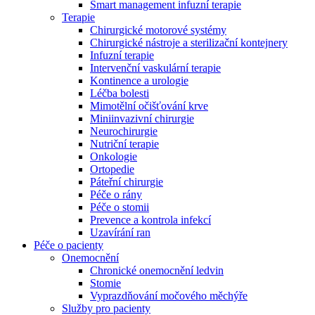
Smart management infuzní terapie​
Terapie
Chirurgické motorové systémy
Chirurgické nástroje a sterilizační kontejnery
Infuzní terapie
Intervenční vaskulární terapie
Kontinence a urologie
Léčba bolesti
Mimotělní očišťování krve
Miniinvazivní chirurgie
Neurochirurgie
Nutriční terapie
Onkologie
Ortopedie
Páteřní chirurgie
Péče o rány
Péče o stomii
Prevence a kontrola infekcí
Uzavírání ran
Nabídky pracovních míst
Péče o pacienty
Onemocnění
Objevte své kariérní příležitosti ​v B. Braun. Vyhledejte náš trh 
Chronické onemocnění ledvin
Stomie
Vyprazdňování močového měchýře
Služby pro pacienty