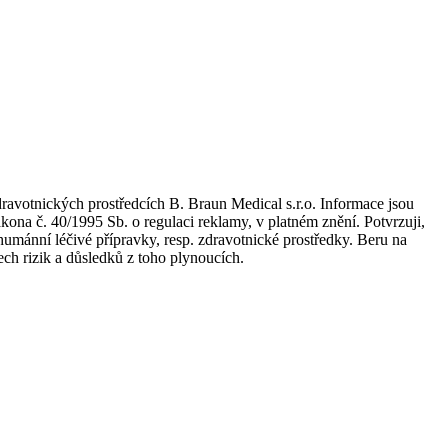
dravotnických prostředcích B. Braun Medical s.r.o. Informace jsou
kona č. 40/1995 Sb. o regulaci reklamy, v platném znění. Potvrzuji,
umánní léčivé přípravky, resp. zdravotnické prostředky. Beru na
ch rizik a důsledků z toho plynoucích.