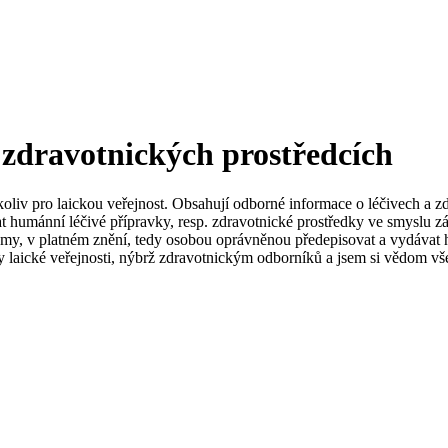
 zdravotnických prostředcích
koliv pro laickou veřejnost. Obsahují odborné informace o léčivech a z
t humánní léčivé přípravky, resp. zdravotnické prostředky ve smyslu zá
my, v platném znění, tedy osobou oprávněnou předepisovat a vydávat h
 laické veřejnosti, nýbrž zdravotnickým odborníků a jsem si vědom vše