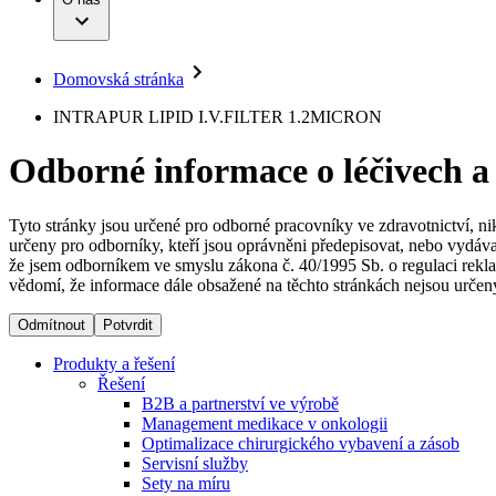
Infuzní terapie
Vaše příležitost​
Onemocnění
Udržitelnost
Intervenční vaskulární terapie
Compliance
Kontinence a urologie
Sponzoring a dary
Služby pro pacienty
Léčba bolesti
Domovská stránka
Mimotělní očišťování krve
Média
Miniinvazivní chirurgie
B. Braun Avitum
INTRAPUR LIPID I.V.FILTER 1.2MICRON
Neurochirurgie
Tiskové zprávy
Nutriční terapie
Odborné informace o léčivech a
Onkologie
Kontakt
Ortopedie
Páteřní chirurgie
Kontaktní formulář
Péče o rány
Registrace k odběru newsletteru
Tyto stránky jsou určené pro odborné pracovníky ve zdravotnictví, ni
Péče o stomii
určeny pro odborníky, kteří jsou oprávněni předepisovat, nebo vydáva
Společnost
Prevence a kontrola infekcí
že jsem odborníkem ve smyslu zákona č. 40/1995 Sb. o regulaci rekla
Uzavírání ran
vědomí, že informace dále obsažené na těchto stránkách nejsou určeny
Odpovědnost
Řešení
Odmítnout
Potvrdit
Média
Terapie
Produkty a řešení
Řešení
B2B a partnerství ve výrobě
Kontakt
Management medikace v onkologii
Optimalizace chirurgického vybavení a zásob
Servisní služby
Sety na míru