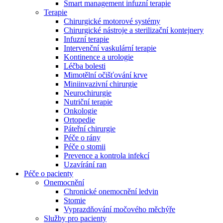
Smart management infuzní terapie​
Terapie
Chirurgické motorové systémy
Chirurgické nástroje a sterilizační kontejnery
Infuzní terapie
Intervenční vaskulární terapie
Kontinence a urologie
Léčba bolesti
Mimotělní očišťování krve
Miniinvazivní chirurgie
Neurochirurgie
Nutriční terapie
Onkologie
Ortopedie
Páteřní chirurgie
Péče o rány
Péče o stomii
Prevence a kontrola infekcí
Uzavírání ran
Nabídky pracovních míst
Péče o pacienty
Onemocnění
Objevte své kariérní příležitosti ​v B. Braun. Vyhledejte náš trh 
Chronické onemocnění ledvin
Stomie
Vyprazdňování močového měchýře
Služby pro pacienty