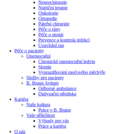
Neurochirurgie
Nutriční terapie
Naše specializované ambulance jsou tu pro vás. Zvolte
Onkologie
specializaci a město, které potřebujete, a objednejte se do naší
Ortopedie
ambulance.
Páteřní chirurgie
Péče o rány
Péče o stomii
Prevence a kontrola infekcí
Uzavírání ran
Péče o pacienty
Onemocnění
Chronické onemocnění ledvin
Stomie
Vyprazdňování močového měchýře
Služby pro pacienty
B. Braun Avitum
Odborné ambulance
Dialyzační střediska
Kariéra
Naše kultura
Práce v B. Braun
Vaše příležitost​
Výhody pro vás
Práce a kariéra
O nás