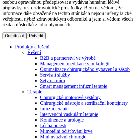
osobou oprávněnou předepisovat a vydávat humánní léčivé
přípravky, resp. zdravotnické prostředky. Beru na vědomí, že
informace dále obsažené na těchto stránkách nejsou určeny laické
Dialyzační střediska​
veřejnosti, nýbrž zdravotnickým odborníků a jsem si vědom všech
rizik a důsledků z toho plynoucích.
B. Braun Avitum poskytuje kvalitní dialyzační péči ve všech
svých střediscích v České republice. Více informací se
Odmítnout
Potvrdit
dozvíte na stránkách jednotlivých středisek.
Produkty a řešení
Řešení
B2B a partnerství ve výrobě
Management medikace v onkologii
Optimalizace chirurgického vybavení a zásob
Produktový katalog​
Servisní služby
Sety na míru
Kontakt
Objevte naše produkty. Navštivte produktový katalog B.
Smart management infuzní terapie​
Braun s našim kompletním produktovým portfoliem.
Terapie
Zůstaňte v dialogu s B. Braun. ​Kontaktujte nás.​
Chirurgické motorové systémy
Chirurgické nástroje a sterilizační kontejnery
Infuzní terapie
Intervenční vaskulární terapie
Kontinence a urologie
Léčba bolesti
Mimotělní očišťování krve
Miniinvazivní chirurgie
Odborné ambulance