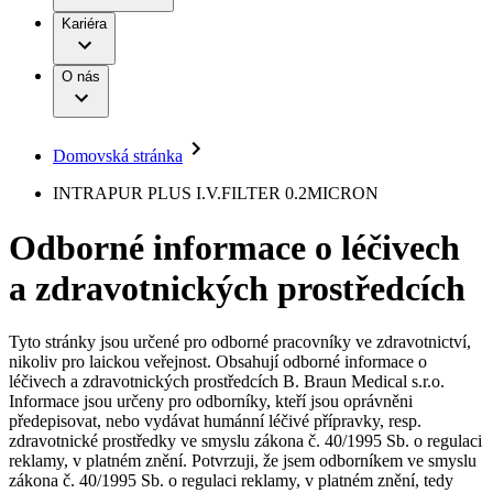
Terapie
B. Braun Avitum
Práce a kariéra
Kariéra
Naše kultura
Odpovědnost
Chirurgické motorové systémy
Odborné ambulance
Chirurgické nástroje a sterilizační kontejnery
Dialyzační střediska
Diverzita
O nás
Infuzní terapie
Vaše příležitost​
Onemocnění
Udržitelnost
Intervenční vaskulární terapie
Compliance
Kontinence a urologie
Sponzoring a dary
Služby pro pacienty
Léčba bolesti
Domovská stránka
Mimotělní očišťování krve
Média
Miniinvazivní chirurgie
B. Braun Avitum
INTRAPUR PLUS I.V.FILTER 0.2MICRON
Neurochirurgie
Tiskové zprávy
Nutriční terapie
Odborné informace o léčivech
Onkologie
Kontakt
Ortopedie
a zdravotnických prostředcích
Páteřní chirurgie
Kontaktní formulář
Péče o rány
Registrace k odběru newsletteru
Péče o stomii
Společnost
Prevence a kontrola infekcí
Tyto stránky jsou určené pro odborné pracovníky ve zdravotnictví,
Uzavírání ran
nikoliv pro laickou veřejnost. Obsahují odborné informace o
Odpovědnost
Řešení
léčivech a zdravotnických prostředcích B. Braun Medical s.r.o.
Nabídky pracovních míst
Informace jsou určeny pro odborníky, kteří jsou oprávněni
předepisovat, nebo vydávat humánní léčivé přípravky, resp.
Média
Terapie
Objevte své kariérní příležitosti ​v B. Braun. Vyhledejte náš trh
zdravotnické prostředky ve smyslu zákona č. 40/1995 Sb. o regulaci
práce​ pro zajímavé pozice.​
reklamy, v platném znění. Potvrzuji, že jsem odborníkem ve smyslu
zákona č. 40/1995 Sb. o regulaci reklamy, v platném znění, tedy
Kontakt