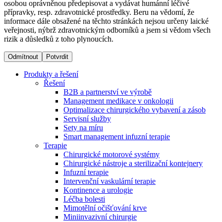
osobou oprávněnou předepisovat a vydávat humánní léčivé
přípravky, resp. zdravotnické prostředky. Beru na vědomí, že
informace dále obsažené na těchto stránkách nejsou určeny laické
Dialyzační střediska​
veřejnosti, nýbrž zdravotnickým odborníků a jsem si vědom všech
rizik a důsledků z toho plynoucích.
B. Braun Avitum poskytuje kvalitní dialyzační péči ve všech
svých střediscích v České republice. Více informací se
Odmítnout
Potvrdit
dozvíte na stránkách jednotlivých středisek.
Produkty a řešení
Řešení
B2B a partnerství ve výrobě
Management medikace v onkologii
Optimalizace chirurgického vybavení a zásob
Produktový katalog​
Servisní služby
Sety na míru
Kontakt
Objevte naše produkty. Navštivte produktový katalog B.
Smart management infuzní terapie​
Braun s našim kompletním produktovým portfoliem.
Terapie
Zůstaňte v dialogu s B. Braun. ​Kontaktujte nás.​
Chirurgické motorové systémy
Chirurgické nástroje a sterilizační kontejnery
Infuzní terapie
Intervenční vaskulární terapie
Kontinence a urologie
Léčba bolesti
Mimotělní očišťování krve
Miniinvazivní chirurgie
Odborné ambulance