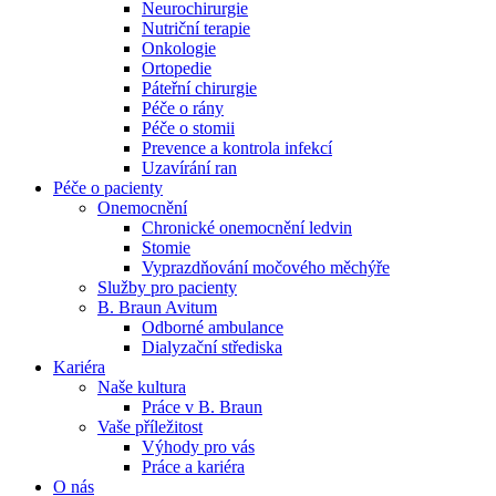
Neurochirurgie
Nutriční terapie
Naše specializované ambulance jsou tu pro vás. Zvolte
Onkologie
specializaci a město, které potřebujete, a objednejte se do naší
Ortopedie
ambulance.
Páteřní chirurgie
Péče o rány
Péče o stomii
Prevence a kontrola infekcí
Uzavírání ran
Péče o pacienty
Onemocnění
Chronické onemocnění ledvin
Stomie
Vyprazdňování močového měchýře
Služby pro pacienty
B. Braun Avitum
Odborné ambulance
Dialyzační střediska
Kariéra
Naše kultura
Práce v B. Braun
Vaše příležitost​
Výhody pro vás
Práce a kariéra
O nás