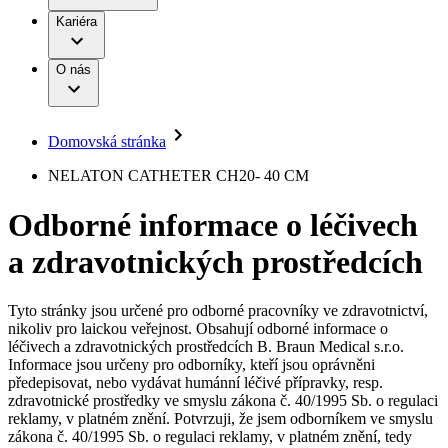
Terapie
B. Braun Avitum
Práce a kariéra
Kariéra
Naše kultura
Odpovědnost
Chirurgické motorové systémy
Odborné ambulance
Chirurgické nástroje a sterilizační kontejnery
Dialyzační střediska
Diverzita
O nás
Infuzní terapie
Vaše příležitost​
Onemocnění
Udržitelnost
Intervenční vaskulární terapie
Compliance
Kontinence a urologie
Sponzoring a dary
Služby pro pacienty
Léčba bolesti
Domovská stránka
Mimotělní očišťování krve
Média
Miniinvazivní chirurgie
B. Braun Avitum
NELATON CATHETER CH20- 40 CM
Neurochirurgie
Tiskové zprávy
Nutriční terapie
Odborné informace o léčivech
Onkologie
Kontakt
Ortopedie
a zdravotnických prostředcích
Páteřní chirurgie
Kontaktní formulář
Péče o rány
Registrace k odběru newsletteru
Péče o stomii
Společnost
Prevence a kontrola infekcí
Tyto stránky jsou určené pro odborné pracovníky ve zdravotnictví,
Uzavírání ran
nikoliv pro laickou veřejnost. Obsahují odborné informace o
Odpovědnost
Řešení
léčivech a zdravotnických prostředcích B. Braun Medical s.r.o.
Nabídky pracovních míst
Informace jsou určeny pro odborníky, kteří jsou oprávněni
předepisovat, nebo vydávat humánní léčivé přípravky, resp.
Média
Terapie
Objevte své kariérní příležitosti ​v B. Braun. Vyhledejte náš trh
zdravotnické prostředky ve smyslu zákona č. 40/1995 Sb. o regulaci
práce​ pro zajímavé pozice.​
reklamy, v platném znění. Potvrzuji, že jsem odborníkem ve smyslu
zákona č. 40/1995 Sb. o regulaci reklamy, v platném znění, tedy
Kontakt