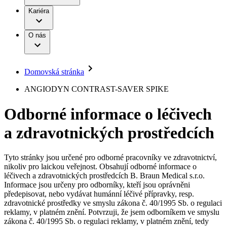
Terapie
B. Braun Avitum
Práce a kariéra
Kariéra
Naše kultura
Odpovědnost
Chirurgické motorové systémy
Odborné ambulance
Chirurgické nástroje a sterilizační kontejnery
Dialyzační střediska
Diverzita
O nás
Infuzní terapie
Vaše příležitost​
Onemocnění
Udržitelnost
Intervenční vaskulární terapie
Compliance
Kontinence a urologie
Sponzoring a dary
Služby pro pacienty
Léčba bolesti
Domovská stránka
Mimotělní očišťování krve
Média
Miniinvazivní chirurgie
B. Braun Avitum
ANGIODYN CONTRAST-SAVER SPIKE
Neurochirurgie
Tiskové zprávy
Nutriční terapie
Odborné informace o léčivech
Onkologie
Kontakt
Ortopedie
a zdravotnických prostředcích
Páteřní chirurgie
Kontaktní formulář
Péče o rány
Registrace k odběru newsletteru
Péče o stomii
Společnost
Prevence a kontrola infekcí
Tyto stránky jsou určené pro odborné pracovníky ve zdravotnictví,
Uzavírání ran
nikoliv pro laickou veřejnost. Obsahují odborné informace o
Odpovědnost
Řešení
léčivech a zdravotnických prostředcích B. Braun Medical s.r.o.
Nabídky pracovních míst
Informace jsou určeny pro odborníky, kteří jsou oprávněni
předepisovat, nebo vydávat humánní léčivé přípravky, resp.
Média
Terapie
Objevte své kariérní příležitosti ​v B. Braun. Vyhledejte náš trh
zdravotnické prostředky ve smyslu zákona č. 40/1995 Sb. o regulaci
práce​ pro zajímavé pozice.​
reklamy, v platném znění. Potvrzuji, že jsem odborníkem ve smyslu
zákona č. 40/1995 Sb. o regulaci reklamy, v platném znění, tedy
Kontakt