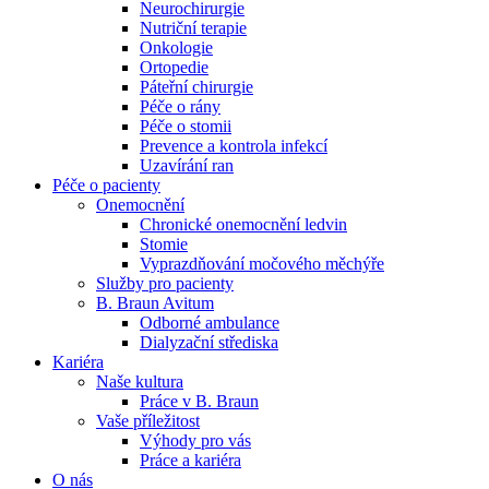
Neurochirurgie
Nutriční terapie
Naše specializované ambulance jsou tu pro vás. Zvolte
Onkologie
specializaci a město, které potřebujete, a objednejte se do naší
Ortopedie
ambulance.
Páteřní chirurgie
Péče o rány
Péče o stomii
Prevence a kontrola infekcí
Uzavírání ran
Péče o pacienty
Onemocnění
Chronické onemocnění ledvin
Stomie
Vyprazdňování močového měchýře
Služby pro pacienty
B. Braun Avitum
Odborné ambulance
Dialyzační střediska
Kariéra
Naše kultura
Práce v B. Braun
Vaše příležitost​
Výhody pro vás
Práce a kariéra
O nás