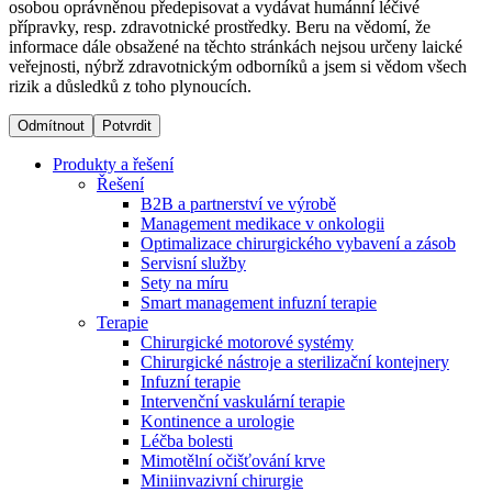
osobou oprávněnou předepisovat a vydávat humánní léčivé
přípravky, resp. zdravotnické prostředky. Beru na vědomí, že
informace dále obsažené na těchto stránkách nejsou určeny laické
Dialyzační střediska​
veřejnosti, nýbrž zdravotnickým odborníků a jsem si vědom všech
rizik a důsledků z toho plynoucích.
B. Braun Avitum poskytuje kvalitní dialyzační péči ve všech
svých střediscích v České republice. Více informací se
Odmítnout
Potvrdit
dozvíte na stránkách jednotlivých středisek.
Produkty a řešení
Řešení
B2B a partnerství ve výrobě
Management medikace v onkologii
Optimalizace chirurgického vybavení a zásob
Produktový katalog​
Servisní služby
Sety na míru
Kontakt
Objevte naše produkty. Navštivte produktový katalog B.
Smart management infuzní terapie​
Braun s našim kompletním produktovým portfoliem.
Terapie
Zůstaňte v dialogu s B. Braun. ​Kontaktujte nás.​
Chirurgické motorové systémy
Chirurgické nástroje a sterilizační kontejnery
Infuzní terapie
Intervenční vaskulární terapie
Kontinence a urologie
Léčba bolesti
Mimotělní očišťování krve
Miniinvazivní chirurgie
Odborné ambulance