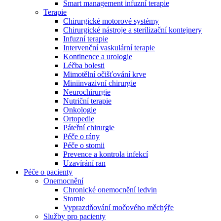
Smart management infuzní terapie​
Terapie
Chirurgické motorové systémy
Chirurgické nástroje a sterilizační kontejnery
Infuzní terapie
Intervenční vaskulární terapie
Kontinence a urologie
Léčba bolesti
Mimotělní očišťování krve
Miniinvazivní chirurgie
Neurochirurgie
Nutriční terapie
Onkologie
Ortopedie
Páteřní chirurgie
Péče o rány
Péče o stomii
Prevence a kontrola infekcí
Uzavírání ran
Nabídky pracovních míst
Péče o pacienty
Onemocnění
Objevte své kariérní příležitosti ​v B. Braun. Vyhledejte náš trh 
Chronické onemocnění ledvin
Stomie
Vyprazdňování močového měchýře
Služby pro pacienty