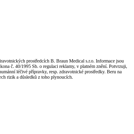
dravotnických prostředcích B. Braun Medical s.r.o. Informace jsou
kona č. 40/1995 Sb. o regulaci reklamy, v platném znění. Potvrzuji,
umánní léčivé přípravky, resp. zdravotnické prostředky. Beru na
ch rizik a důsledků z toho plynoucích.