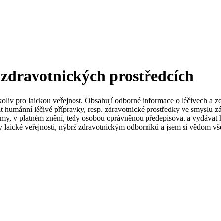
 zdravotnických prostředcích
koliv pro laickou veřejnost. Obsahují odborné informace o léčivech a z
t humánní léčivé přípravky, resp. zdravotnické prostředky ve smyslu zá
my, v platném znění, tedy osobou oprávněnou předepisovat a vydávat h
 laické veřejnosti, nýbrž zdravotnickým odborníků a jsem si vědom vše