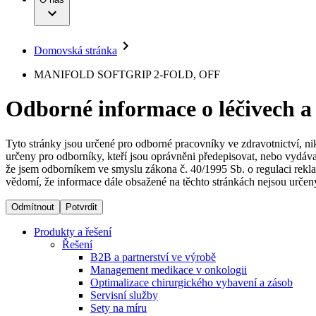
Infuzní terapie
Vaše příležitost​
Onemocnění
Udržitelnost
Intervenční vaskulární terapie
Compliance
Kontinence a urologie
Sponzoring a dary
Služby pro pacienty
Léčba bolesti
Domovská stránka
Mimotělní očišťování krve
Média
Miniinvazivní chirurgie
B. Braun Avitum
MANIFOLD SOFTGRIP 2-FOLD, OFF
Neurochirurgie
Tiskové zprávy
Nutriční terapie
Odborné informace o léčivech a
Onkologie
Kontakt
Ortopedie
Páteřní chirurgie
Kontaktní formulář
Péče o rány
Registrace k odběru newsletteru
Tyto stránky jsou určené pro odborné pracovníky ve zdravotnictví, ni
Péče o stomii
určeny pro odborníky, kteří jsou oprávněni předepisovat, nebo vydáva
Společnost
Prevence a kontrola infekcí
že jsem odborníkem ve smyslu zákona č. 40/1995 Sb. o regulaci rekla
Uzavírání ran
vědomí, že informace dále obsažené na těchto stránkách nejsou určeny
Odpovědnost
Řešení
Odmítnout
Potvrdit
Média
Terapie
Produkty a řešení
Řešení
B2B a partnerství ve výrobě
Kontakt
Management medikace v onkologii
Optimalizace chirurgického vybavení a zásob
Servisní služby
Sety na míru