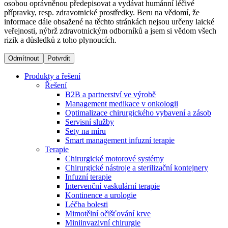
osobou oprávněnou předepisovat a vydávat humánní léčivé
přípravky, resp. zdravotnické prostředky. Beru na vědomí, že
informace dále obsažené na těchto stránkách nejsou určeny laické
Dialyzační střediska​
veřejnosti, nýbrž zdravotnickým odborníků a jsem si vědom všech
rizik a důsledků z toho plynoucích.
B. Braun Avitum poskytuje kvalitní dialyzační péči ve všech
svých střediscích v České republice. Více informací se
Odmítnout
Potvrdit
dozvíte na stránkách jednotlivých středisek.
Produkty a řešení
Řešení
B2B a partnerství ve výrobě
Management medikace v onkologii
Optimalizace chirurgického vybavení a zásob
Produktový katalog​
Servisní služby
Sety na míru
Kontakt
Objevte naše produkty. Navštivte produktový katalog B.
Smart management infuzní terapie​
Braun s našim kompletním produktovým portfoliem.
Terapie
Zůstaňte v dialogu s B. Braun. ​Kontaktujte nás.​
Chirurgické motorové systémy
Chirurgické nástroje a sterilizační kontejnery
Infuzní terapie
Intervenční vaskulární terapie
Kontinence a urologie
Léčba bolesti
Mimotělní očišťování krve
Miniinvazivní chirurgie
Odborné ambulance