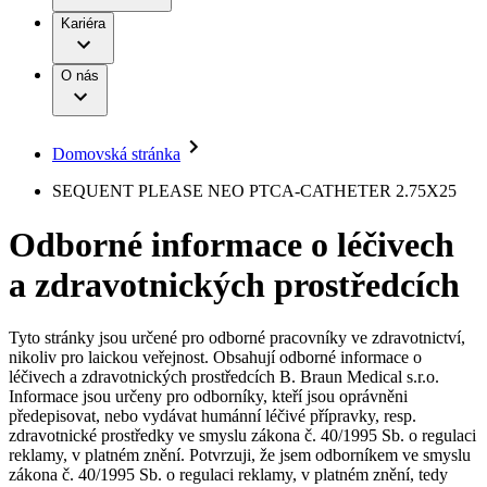
Terapie
B. Braun Avitum
Práce a kariéra
Kariéra
Naše kultura
Odpovědnost
Chirurgické motorové systémy
Odborné ambulance
Chirurgické nástroje a sterilizační kontejnery
Dialyzační střediska
Diverzita
O nás
Infuzní terapie
Vaše příležitost​
Onemocnění
Udržitelnost
Intervenční vaskulární terapie
Compliance
Kontinence a urologie
Sponzoring a dary
Služby pro pacienty
Léčba bolesti
Domovská stránka
Mimotělní očišťování krve
Média
Miniinvazivní chirurgie
B. Braun Avitum
SEQUENT PLEASE NEO PTCA-CATHETER 2.75X25
Neurochirurgie
Tiskové zprávy
Nutriční terapie
Odborné informace o léčivech
Onkologie
Kontakt
Ortopedie
a zdravotnických prostředcích
Páteřní chirurgie
Kontaktní formulář
Péče o rány
Registrace k odběru newsletteru
Péče o stomii
Společnost
Prevence a kontrola infekcí
Tyto stránky jsou určené pro odborné pracovníky ve zdravotnictví,
Uzavírání ran
nikoliv pro laickou veřejnost. Obsahují odborné informace o
Odpovědnost
Řešení
léčivech a zdravotnických prostředcích B. Braun Medical s.r.o.
Nabídky pracovních míst
Informace jsou určeny pro odborníky, kteří jsou oprávněni
předepisovat, nebo vydávat humánní léčivé přípravky, resp.
Média
Terapie
Objevte své kariérní příležitosti ​v B. Braun. Vyhledejte náš trh
zdravotnické prostředky ve smyslu zákona č. 40/1995 Sb. o regulaci
práce​ pro zajímavé pozice.​
reklamy, v platném znění. Potvrzuji, že jsem odborníkem ve smyslu
zákona č. 40/1995 Sb. o regulaci reklamy, v platném znění, tedy
Kontakt