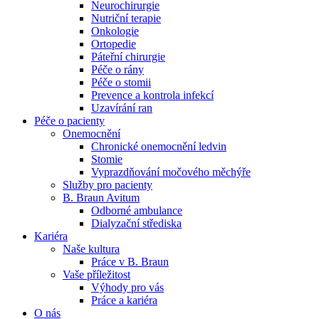
Neurochirurgie
Nutriční terapie
Naše specializované ambulance jsou tu pro vás. Zvolte
Onkologie
specializaci a město, které potřebujete, a objednejte se do naší
Ortopedie
ambulance.
Páteřní chirurgie
Péče o rány
Péče o stomii
Prevence a kontrola infekcí
Uzavírání ran
Péče o pacienty
Onemocnění
Chronické onemocnění ledvin
Stomie
Vyprazdňování močového měchýře
Služby pro pacienty
B. Braun Avitum
Odborné ambulance
Dialyzační střediska
Kariéra
Naše kultura
Práce v B. Braun
Vaše příležitost​
Výhody pro vás
Práce a kariéra
O nás