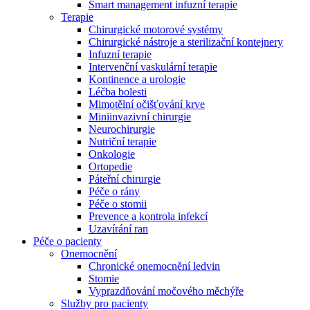
Smart management infuzní terapie​
Terapie
Chirurgické motorové systémy
Chirurgické nástroje a sterilizační kontejnery
Infuzní terapie
Intervenční vaskulární terapie
Kontinence a urologie
Léčba bolesti
Mimotělní očišťování krve
Miniinvazivní chirurgie
Neurochirurgie
Nutriční terapie
Onkologie
Ortopedie
Páteřní chirurgie
Péče o rány
Péče o stomii
Prevence a kontrola infekcí
Uzavírání ran
Nabídky pracovních míst
Péče o pacienty
Onemocnění
Objevte své kariérní příležitosti ​v B. Braun. Vyhledejte náš trh 
Chronické onemocnění ledvin
Stomie
Vyprazdňování močového měchýře
Služby pro pacienty