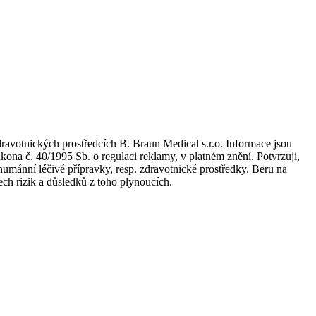
dravotnických prostředcích B. Braun Medical s.r.o. Informace jsou
kona č. 40/1995 Sb. o regulaci reklamy, v platném znění. Potvrzuji,
umánní léčivé přípravky, resp. zdravotnické prostředky. Beru na
ch rizik a důsledků z toho plynoucích.