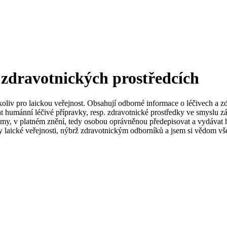
 zdravotnických prostředcích
koliv pro laickou veřejnost. Obsahují odborné informace o léčivech a z
t humánní léčivé přípravky, resp. zdravotnické prostředky ve smyslu zá
my, v platném znění, tedy osobou oprávněnou předepisovat a vydávat h
 laické veřejnosti, nýbrž zdravotnickým odborníků a jsem si vědom vše