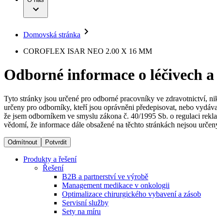
Infuzní terapie
Vaše příležitost​
Onemocnění
Udržitelnost
Intervenční vaskulární terapie
Compliance
Kontinence a urologie
Sponzoring a dary
Služby pro pacienty
Léčba bolesti
Domovská stránka
Mimotělní očišťování krve
Média
Miniinvazivní chirurgie
B. Braun Avitum
COROFLEX ISAR NEO 2.00 X 16 MM
Neurochirurgie
Tiskové zprávy
Nutriční terapie
Odborné informace o léčivech a
Onkologie
Kontakt
Ortopedie
Páteřní chirurgie
Kontaktní formulář
Péče o rány
Registrace k odběru newsletteru
Tyto stránky jsou určené pro odborné pracovníky ve zdravotnictví, ni
Péče o stomii
určeny pro odborníky, kteří jsou oprávněni předepisovat, nebo vydáva
Společnost
Prevence a kontrola infekcí
že jsem odborníkem ve smyslu zákona č. 40/1995 Sb. o regulaci rekla
Uzavírání ran
vědomí, že informace dále obsažené na těchto stránkách nejsou určeny
Odpovědnost
Řešení
Odmítnout
Potvrdit
Média
Terapie
Produkty a řešení
Řešení
B2B a partnerství ve výrobě
Kontakt
Management medikace v onkologii
Optimalizace chirurgického vybavení a zásob
Servisní služby
Sety na míru