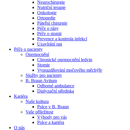
Neurochirurgie
Nutriční terapie
Naše specializované ambulance jsou tu pro vás. Zvolte
Onkologie
specializaci a město, které potřebujete, a objednejte se do naší
Ortopedie
ambulance.
Páteřní chirurgie
Péče o rány
Péče o stomii
Prevence a kontrola infekcí
Uzavírání ran
Péče o pacienty
Onemocnění
Chronické onemocnění ledvin
Stomie
Vyprazdňování močového měchýře
Služby pro pacienty
B. Braun Avitum
Odborné ambulance
Dialyzační střediska
Kariéra
Naše kultura
Práce v B. Braun
Vaše příležitost​
Výhody pro vás
Práce a kariéra
O nás