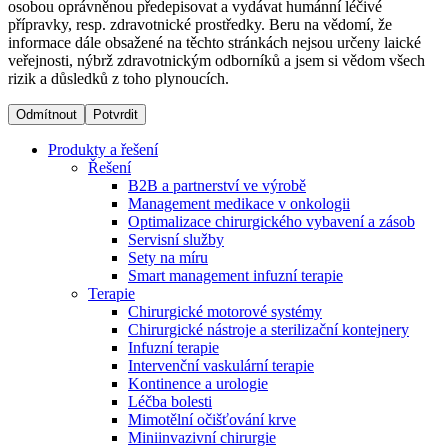
osobou oprávněnou předepisovat a vydávat humánní léčivé
přípravky, resp. zdravotnické prostředky. Beru na vědomí, že
informace dále obsažené na těchto stránkách nejsou určeny laické
Dialyzační střediska​
veřejnosti, nýbrž zdravotnickým odborníků a jsem si vědom všech
rizik a důsledků z toho plynoucích.
B. Braun Avitum poskytuje kvalitní dialyzační péči ve všech
svých střediscích v České republice. Více informací se
Odmítnout
Potvrdit
dozvíte na stránkách jednotlivých středisek.
Produkty a řešení
Řešení
B2B a partnerství ve výrobě
Management medikace v onkologii
Optimalizace chirurgického vybavení a zásob
Produktový katalog​
Servisní služby
Sety na míru
Kontakt
Objevte naše produkty. Navštivte produktový katalog B.
Smart management infuzní terapie​
Braun s našim kompletním produktovým portfoliem.
Terapie
Zůstaňte v dialogu s B. Braun. ​Kontaktujte nás.​
Chirurgické motorové systémy
Chirurgické nástroje a sterilizační kontejnery
Infuzní terapie
Intervenční vaskulární terapie
Kontinence a urologie
Léčba bolesti
Mimotělní očišťování krve
Miniinvazivní chirurgie
Odborné ambulance