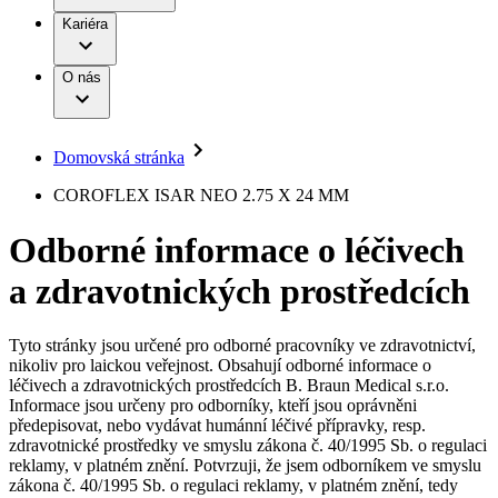
Terapie
B. Braun Avitum
Práce a kariéra
Kariéra
Naše kultura
Odpovědnost
Chirurgické motorové systémy
Odborné ambulance
Chirurgické nástroje a sterilizační kontejnery
Dialyzační střediska
Diverzita
O nás
Infuzní terapie
Vaše příležitost​
Onemocnění
Udržitelnost
Intervenční vaskulární terapie
Compliance
Kontinence a urologie
Sponzoring a dary
Služby pro pacienty
Léčba bolesti
Domovská stránka
Mimotělní očišťování krve
Média
Miniinvazivní chirurgie
B. Braun Avitum
COROFLEX ISAR NEO 2.75 X 24 MM
Neurochirurgie
Tiskové zprávy
Nutriční terapie
Odborné informace o léčivech
Onkologie
Kontakt
Ortopedie
a zdravotnických prostředcích
Páteřní chirurgie
Kontaktní formulář
Péče o rány
Registrace k odběru newsletteru
Péče o stomii
Společnost
Prevence a kontrola infekcí
Tyto stránky jsou určené pro odborné pracovníky ve zdravotnictví,
Uzavírání ran
nikoliv pro laickou veřejnost. Obsahují odborné informace o
Odpovědnost
Řešení
léčivech a zdravotnických prostředcích B. Braun Medical s.r.o.
Nabídky pracovních míst
Informace jsou určeny pro odborníky, kteří jsou oprávněni
předepisovat, nebo vydávat humánní léčivé přípravky, resp.
Média
Terapie
Objevte své kariérní příležitosti ​v B. Braun. Vyhledejte náš trh
zdravotnické prostředky ve smyslu zákona č. 40/1995 Sb. o regulaci
práce​ pro zajímavé pozice.​
reklamy, v platném znění. Potvrzuji, že jsem odborníkem ve smyslu
zákona č. 40/1995 Sb. o regulaci reklamy, v platném znění, tedy
Kontakt