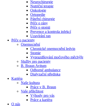
Neurochirurgie
Nutriční terapie
Naše specializované ambulance jsou tu pro vás. Zvolte
Onkologie
specializaci a město, které potřebujete, a objednejte se do naší
Ortopedie
ambulance.
Páteřní chirurgie
Péče o rány
Péče o stomii
Prevence a kontrola infekcí
Uzavírání ran
Péče o pacienty
Onemocnění
Chronické onemocnění ledvin
Stomie
Vyprazdňování močového měchýře
Služby pro pacienty
B. Braun Avitum
Odborné ambulance
Dialyzační střediska
Kariéra
Naše kultura
Práce v B. Braun
Vaše příležitost​
Výhody pro vás
Práce a kariéra
O nás