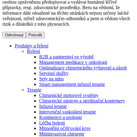
osobou oprávněnou předepisovat a vydávat humánní léčivé
přípravky, resp. zdravotnické prostředky. Beru na vědomí, že
informace dále obsažené na těchto stránkách nejsou určeny laické
Dialyzační střediska​
veřejnosti, nýbrž zdravotnickým odborníků a jsem si vědom všech
rizik a důsledků z toho plynoucích.
B. Braun Avitum poskytuje kvalitní dialyzační péči ve všech
svých střediscích v České republice. Více informací se
Odmítnout
Potvrdit
dozvíte na stránkách jednotlivých středisek.
Produkty a řešení
Řešení
B2B a partnerství ve výrobě
Management medikace v onkologii
Optimalizace chirurgického vybavení a zásob
Produktový katalog​
Servisní služby
Sety na míru
Kontakt
Objevte naše produkty. Navštivte produktový katalog B.
Smart management infuzní terapie​
Braun s našim kompletním produktovým portfoliem.
Terapie
Zůstaňte v dialogu s B. Braun. ​Kontaktujte nás.​
Chirurgické motorové systémy
Chirurgické nástroje a sterilizační kontejnery
Infuzní terapie
Intervenční vaskulární terapie
Kontinence a urologie
Léčba bolesti
Mimotělní očišťování krve
Miniinvazivní chirurgie
Odborné ambulance