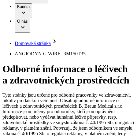
Terapie
B. Braun Avitum
Práce a kariéra
Kariéra
Naše kultura
Odpovědnost
Chirurgické motorové systémy
Odborné ambulance
Chirurgické nástroje a sterilizační kontejnery
Dialyzační střediska
Diverzita
O nás
Infuzní terapie
Vaše příležitost​
Onemocnění
Udržitelnost
Intervenční vaskulární terapie
Compliance
Kontinence a urologie
Sponzoring a dary
Služby pro pacienty
Léčba bolesti
Domovská stránka
Mimotělní očišťování krve
Média
Miniinvazivní chirurgie
B. Braun Avitum
ANGIODYN G.WIRE J3M150T35
Neurochirurgie
Tiskové zprávy
Nutriční terapie
Odborné informace o léčivech
Onkologie
Kontakt
Ortopedie
a zdravotnických prostředcích
Páteřní chirurgie
Kontaktní formulář
Péče o rány
Registrace k odběru newsletteru
Péče o stomii
Společnost
Prevence a kontrola infekcí
Tyto stránky jsou určené pro odborné pracovníky ve zdravotnictví,
Uzavírání ran
nikoliv pro laickou veřejnost. Obsahují odborné informace o
Odpovědnost
Řešení
léčivech a zdravotnických prostředcích B. Braun Medical s.r.o.
Nabídky pracovních míst
Informace jsou určeny pro odborníky, kteří jsou oprávněni
předepisovat, nebo vydávat humánní léčivé přípravky, resp.
Média
Terapie
Objevte své kariérní příležitosti ​v B. Braun. Vyhledejte náš trh
zdravotnické prostředky ve smyslu zákona č. 40/1995 Sb. o regulaci
práce​ pro zajímavé pozice.​
reklamy, v platném znění. Potvrzuji, že jsem odborníkem ve smyslu
zákona č. 40/1995 Sb. o regulaci reklamy, v platném znění, tedy
Kontakt