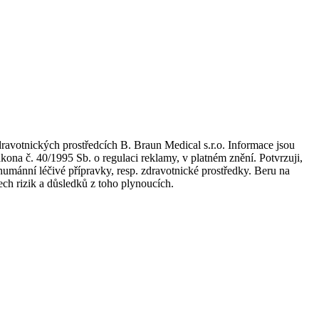
dravotnických prostředcích B. Braun Medical s.r.o. Informace jsou
kona č. 40/1995 Sb. o regulaci reklamy, v platném znění. Potvrzuji,
umánní léčivé přípravky, resp. zdravotnické prostředky. Beru na
ch rizik a důsledků z toho plynoucích.