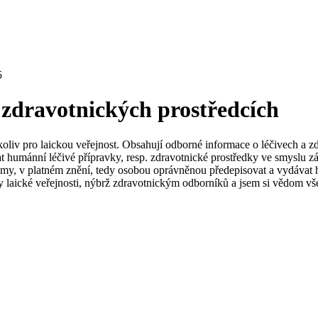
5
 zdravotnických prostředcích
koliv pro laickou veřejnost. Obsahují odborné informace o léčivech a z
t humánní léčivé přípravky, resp. zdravotnické prostředky ve smyslu zá
my, v platném znění, tedy osobou oprávněnou předepisovat a vydávat h
 laické veřejnosti, nýbrž zdravotnickým odborníků a jsem si vědom vše