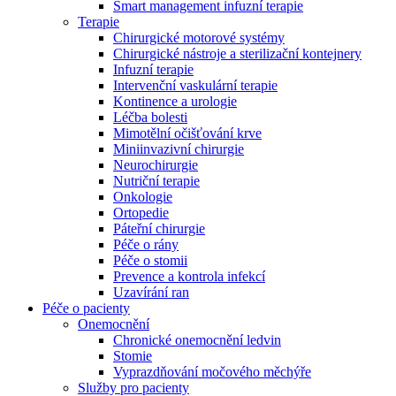
Smart management infuzní terapie​
Terapie
Chirurgické motorové systémy
Chirurgické nástroje a sterilizační kontejnery
Infuzní terapie
Intervenční vaskulární terapie
Kontinence a urologie
Léčba bolesti
Mimotělní očišťování krve
Miniinvazivní chirurgie
Neurochirurgie
Nutriční terapie
Onkologie
Ortopedie
Páteřní chirurgie
Péče o rány
Péče o stomii
Prevence a kontrola infekcí
Uzavírání ran
Nabídky pracovních míst
Péče o pacienty
Onemocnění
Objevte své kariérní příležitosti ​v B. Braun. Vyhledejte náš trh 
Chronické onemocnění ledvin
Stomie
Vyprazdňování močového měchýře
Služby pro pacienty