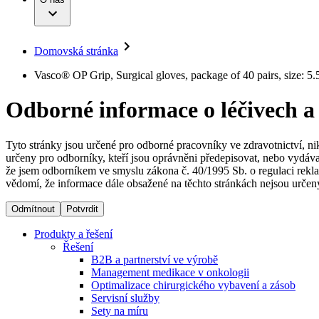
Infuzní terapie
Vaše příležitost​
Onemocnění
Udržitelnost
Intervenční vaskulární terapie
Compliance
Kontinence a urologie
Sponzoring a dary
Služby pro pacienty
Léčba bolesti
Domovská stránka
Mimotělní očišťování krve
Média
Miniinvazivní chirurgie
B. Braun Avitum
Vasco® OP Grip, Surgical gloves, package of 40 pairs, size: 5.
Neurochirurgie
Tiskové zprávy
Nutriční terapie
Odborné informace o léčivech a
Onkologie
Kontakt
Ortopedie
Páteřní chirurgie
Kontaktní formulář
Péče o rány
Registrace k odběru newsletteru
Tyto stránky jsou určené pro odborné pracovníky ve zdravotnictví, ni
Péče o stomii
určeny pro odborníky, kteří jsou oprávněni předepisovat, nebo vydáva
Společnost
Prevence a kontrola infekcí
že jsem odborníkem ve smyslu zákona č. 40/1995 Sb. o regulaci rekla
Uzavírání ran
vědomí, že informace dále obsažené na těchto stránkách nejsou určeny
Odpovědnost
Řešení
Odmítnout
Potvrdit
Média
Terapie
Produkty a řešení
Řešení
B2B a partnerství ve výrobě
Kontakt
Management medikace v onkologii
Optimalizace chirurgického vybavení a zásob
Servisní služby
Sety na míru