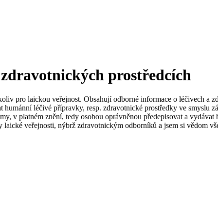
 zdravotnických prostředcích
koliv pro laickou veřejnost. Obsahují odborné informace o léčivech a z
t humánní léčivé přípravky, resp. zdravotnické prostředky ve smyslu zá
my, v platném znění, tedy osobou oprávněnou předepisovat a vydávat h
 laické veřejnosti, nýbrž zdravotnickým odborníků a jsem si vědom vše