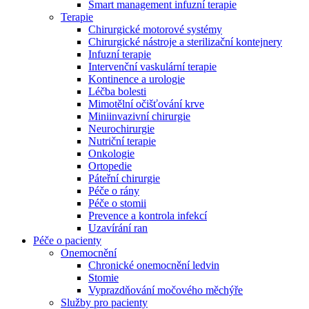
Smart management infuzní terapie​
Terapie
Chirurgické motorové systémy
Chirurgické nástroje a sterilizační kontejnery
Infuzní terapie
Intervenční vaskulární terapie
Kontinence a urologie
Léčba bolesti
Mimotělní očišťování krve
Miniinvazivní chirurgie
Neurochirurgie
Nutriční terapie
Onkologie
Ortopedie
Páteřní chirurgie
Péče o rány
Péče o stomii
Prevence a kontrola infekcí
Uzavírání ran
Nabídky pracovních míst
Péče o pacienty
Onemocnění
Objevte své kariérní příležitosti ​v B. Braun. Vyhledejte náš trh 
Chronické onemocnění ledvin
Stomie
Vyprazdňování močového měchýře
Služby pro pacienty