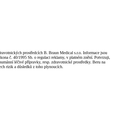
dravotnických prostředcích B. Braun Medical s.r.o. Informace jsou
kona č. 40/1995 Sb. o regulaci reklamy, v platném znění. Potvrzuji,
umánní léčivé přípravky, resp. zdravotnické prostředky. Beru na
ch rizik a důsledků z toho plynoucích.