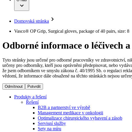
Infuzní terapie
Vaše příležitost​
Onemocnění
Udržitelnost
Intervenční vaskulární terapie
Compliance
Kontinence a urologie
Sponzoring a dary
Služby pro pacienty
Léčba bolesti
Domovská stránka
Mimotělní očišťování krve
Média
Miniinvazivní chirurgie
B. Braun Avitum
Vasco® OP Grip, Surgical gloves, package of 40 pairs, size: 8
Neurochirurgie
Tiskové zprávy
Nutriční terapie
Odborné informace o léčivech a
Onkologie
Kontakt
Ortopedie
Páteřní chirurgie
Kontaktní formulář
Péče o rány
Registrace k odběru newsletteru
Tyto stránky jsou určené pro odborné pracovníky ve zdravotnictví, ni
Péče o stomii
určeny pro odborníky, kteří jsou oprávněni předepisovat, nebo vydáva
Společnost
Prevence a kontrola infekcí
že jsem odborníkem ve smyslu zákona č. 40/1995 Sb. o regulaci rekla
Uzavírání ran
vědomí, že informace dále obsažené na těchto stránkách nejsou určeny
Odpovědnost
Řešení
Odmítnout
Potvrdit
Média
Terapie
Produkty a řešení
Řešení
B2B a partnerství ve výrobě
Kontakt
Management medikace v onkologii
Optimalizace chirurgického vybavení a zásob
Servisní služby
Sety na míru