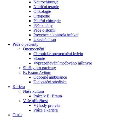
Neurochirurgie
Nutriční terapie
Naše specializované ambulance jsou tu pro vás. Zvolte
Onkologie
specializaci a město, které potřebujete, a objednejte se do naší
Ortopedie
ambulance.
Páteřní chirurgie
Péče o rány
Péče o stomii
Prevence a kontrola infekcí
Uzavírání ran
Péče o pacienty
Onemocnění
Chronické onemocnění ledvin
Stomie
Vyprazdňování močového měchýře
Služby pro pacienty
B. Braun Avitum
Odborné ambulance
Dialyzační střediska
Kariéra
Naše kultura
Práce v B. Braun
Vaše příležitost​
Výhody pro vás
Práce a kariéra
O nás