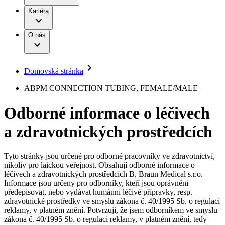
Terapie
B. Braun Avitum
Práce a kariéra
Kariéra
Naše kultura
Odpovědnost
Chirurgické motorové systémy
Odborné ambulance
Chirurgické nástroje a sterilizační kontejnery
Dialyzační střediska
Diverzita
O nás
Infuzní terapie
Vaše příležitost​
Onemocnění
Udržitelnost
Intervenční vaskulární terapie
Compliance
Kontinence a urologie
Sponzoring a dary
Služby pro pacienty
Léčba bolesti
Domovská stránka
Mimotělní očišťování krve
Média
Miniinvazivní chirurgie
B. Braun Avitum
ABPM CONNECTION TUBING, FEMALE/MALE
Neurochirurgie
Tiskové zprávy
Nutriční terapie
Odborné informace o léčivech
Onkologie
Kontakt
Ortopedie
a zdravotnických prostředcích
Páteřní chirurgie
Kontaktní formulář
Péče o rány
Registrace k odběru newsletteru
Péče o stomii
Společnost
Prevence a kontrola infekcí
Tyto stránky jsou určené pro odborné pracovníky ve zdravotnictví,
Uzavírání ran
nikoliv pro laickou veřejnost. Obsahují odborné informace o
Odpovědnost
Řešení
léčivech a zdravotnických prostředcích B. Braun Medical s.r.o.
Nabídky pracovních míst
Informace jsou určeny pro odborníky, kteří jsou oprávněni
předepisovat, nebo vydávat humánní léčivé přípravky, resp.
Média
Terapie
Objevte své kariérní příležitosti ​v B. Braun. Vyhledejte náš trh
zdravotnické prostředky ve smyslu zákona č. 40/1995 Sb. o regulaci
práce​ pro zajímavé pozice.​
reklamy, v platném znění. Potvrzuji, že jsem odborníkem ve smyslu
zákona č. 40/1995 Sb. o regulaci reklamy, v platném znění, tedy
Kontakt