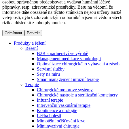
osobou oprávněnou předepisovat a vydávat humánní léčivé
přípravky, resp. zdravotnické prostředky. Beru na vědomí, že
informace dále obsažené na těchto stránkách nejsou určeny laické
Dialyzační střediska​
veřejnosti, nýbrž zdravotnickým odborníků a jsem si vědom všech
rizik a důsledků z toho plynoucích.
B. Braun Avitum poskytuje kvalitní dialyzační péči ve všech
svých střediscích v České republice. Více informací se
Odmítnout
Potvrdit
dozvíte na stránkách jednotlivých středisek.
Produkty a řešení
Řešení
B2B a partnerství ve výrobě
Management medikace v onkologii
Optimalizace chirurgického vybavení a zásob
Produktový katalog​
Servisní služby
Sety na míru
Kontakt
Objevte naše produkty. Navštivte produktový katalog B.
Smart management infuzní terapie​
Braun s našim kompletním produktovým portfoliem.
Terapie
Zůstaňte v dialogu s B. Braun. ​Kontaktujte nás.​
Chirurgické motorové systémy
Chirurgické nástroje a sterilizační kontejnery
Infuzní terapie
Intervenční vaskulární terapie
Kontinence a urologie
Léčba bolesti
Mimotělní očišťování krve
Miniinvazivní chirurgie
Odborné ambulance