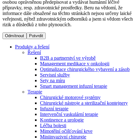
osobou oprávněnou předepisovat a vydávat humánní léčivé
přípravky, resp. zdravotnické prostředky. Beru na vědomí, že
informace dále obsažené na těchto stránkách nejsou určeny laické
Dialyzační střediska​
veřejnosti, nýbrž zdravotnickým odborníků a jsem si vědom všech
rizik a důsledků z toho plynoucích.
B. Braun Avitum poskytuje kvalitní dialyzační péči ve všech
svých střediscích v České republice. Více informací se
Odmítnout
Potvrdit
dozvíte na stránkách jednotlivých středisek.
Produkty a řešení
Řešení
B2B a partnerství ve výrobě
Management medikace v onkologii
Optimalizace chirurgického vybavení a zásob
Produktový katalog​
Servisní služby
Sety na míru
Kontakt
Objevte naše produkty. Navštivte produktový katalog B.
Smart management infuzní terapie​
Braun s našim kompletním produktovým portfoliem.
Terapie
Zůstaňte v dialogu s B. Braun. ​Kontaktujte nás.​
Chirurgické motorové systémy
Chirurgické nástroje a sterilizační kontejnery
Infuzní terapie
Intervenční vaskulární terapie
Kontinence a urologie
Léčba bolesti
Mimotělní očišťování krve
Miniinvazivní chirurgie
Odborné ambulance