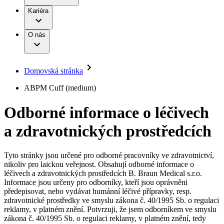
Terapie
B. Braun Avitum
Práce a kariéra
Kariéra
Naše kultura
Odpovědnost
Chirurgické motorové systémy
Odborné ambulance
Chirurgické nástroje a sterilizační kontejnery
Dialyzační střediska
Diverzita
O nás
Infuzní terapie
Vaše příležitost​
Onemocnění
Udržitelnost
Intervenční vaskulární terapie
Compliance
Kontinence a urologie
Sponzoring a dary
Služby pro pacienty
Léčba bolesti
Domovská stránka
Mimotělní očišťování krve
Média
Miniinvazivní chirurgie
B. Braun Avitum
ABPM Cuff (medium)
Neurochirurgie
Tiskové zprávy
Nutriční terapie
Odborné informace o léčivech
Onkologie
Kontakt
Ortopedie
a zdravotnických prostředcích
Páteřní chirurgie
Kontaktní formulář
Péče o rány
Registrace k odběru newsletteru
Péče o stomii
Společnost
Prevence a kontrola infekcí
Tyto stránky jsou určené pro odborné pracovníky ve zdravotnictví,
Uzavírání ran
nikoliv pro laickou veřejnost. Obsahují odborné informace o
Odpovědnost
Řešení
léčivech a zdravotnických prostředcích B. Braun Medical s.r.o.
Nabídky pracovních míst
Informace jsou určeny pro odborníky, kteří jsou oprávněni
předepisovat, nebo vydávat humánní léčivé přípravky, resp.
Média
Terapie
Objevte své kariérní příležitosti ​v B. Braun. Vyhledejte náš trh
zdravotnické prostředky ve smyslu zákona č. 40/1995 Sb. o regulaci
práce​ pro zajímavé pozice.​
reklamy, v platném znění. Potvrzuji, že jsem odborníkem ve smyslu
zákona č. 40/1995 Sb. o regulaci reklamy, v platném znění, tedy
Kontakt