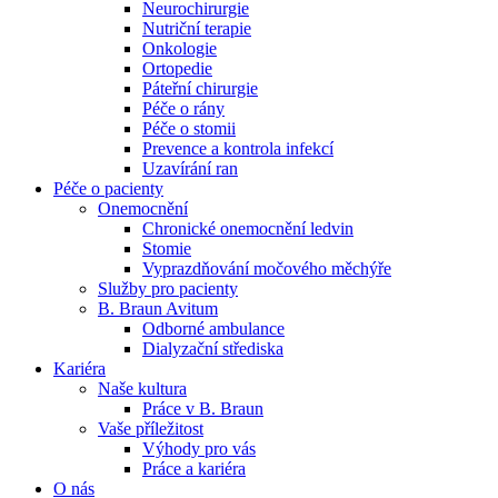
Neurochirurgie
Nutriční terapie
Naše specializované ambulance jsou tu pro vás. Zvolte
Onkologie
specializaci a město, které potřebujete, a objednejte se do naší
Ortopedie
ambulance.
Páteřní chirurgie
Péče o rány
Péče o stomii
Prevence a kontrola infekcí
Uzavírání ran
Péče o pacienty
Onemocnění
Chronické onemocnění ledvin
Stomie
Vyprazdňování močového měchýře
Služby pro pacienty
B. Braun Avitum
Odborné ambulance
Dialyzační střediska
Kariéra
Naše kultura
Práce v B. Braun
Vaše příležitost​
Výhody pro vás
Práce a kariéra
O nás