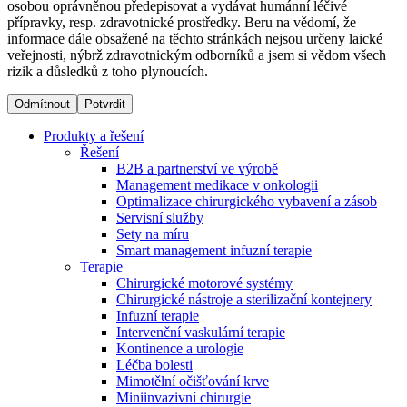
osobou oprávněnou předepisovat a vydávat humánní léčivé
přípravky, resp. zdravotnické prostředky. Beru na vědomí, že
informace dále obsažené na těchto stránkách nejsou určeny laické
Dialyzační střediska​
veřejnosti, nýbrž zdravotnickým odborníků a jsem si vědom všech
rizik a důsledků z toho plynoucích.
B. Braun Avitum poskytuje kvalitní dialyzační péči ve všech
svých střediscích v České republice. Více informací se
Odmítnout
Potvrdit
dozvíte na stránkách jednotlivých středisek.
Produkty a řešení
Řešení
B2B a partnerství ve výrobě
Management medikace v onkologii
Optimalizace chirurgického vybavení a zásob
Produktový katalog​
Servisní služby
Sety na míru
Kontakt
Objevte naše produkty. Navštivte produktový katalog B.
Smart management infuzní terapie​
Braun s našim kompletním produktovým portfoliem.
Terapie
Zůstaňte v dialogu s B. Braun. ​Kontaktujte nás.​
Chirurgické motorové systémy
Chirurgické nástroje a sterilizační kontejnery
Infuzní terapie
Intervenční vaskulární terapie
Kontinence a urologie
Léčba bolesti
Mimotělní očišťování krve
Miniinvazivní chirurgie
Odborné ambulance