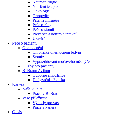
Neurochirurgie
Nutriční terapie
Naše specializované ambulance jsou tu pro vás. Zvolte
Onkologie
specializaci a město, které potřebujete, a objednejte se do naší
Ortopedie
ambulance.
Páteřní chirurgie
Péče o rány
Péče o stomii
Prevence a kontrola infekcí
Uzavírání ran
Péče o pacienty
Onemocnění
Chronické onemocnění ledvin
Stomie
Vyprazdňování močového měchýře
Služby pro pacienty
B. Braun Avitum
Odborné ambulance
Dialyzační střediska
Kariéra
Naše kultura
Práce v B. Braun
Vaše příležitost​
Výhody pro vás
Práce a kariéra
O nás