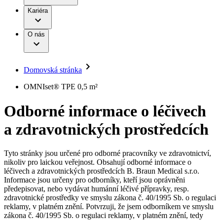
Terapie
B. Braun Avitum
Práce a kariéra
Kariéra
Naše kultura
Odpovědnost
Chirurgické motorové systémy
Odborné ambulance
Chirurgické nástroje a sterilizační kontejnery
Dialyzační střediska
Diverzita
O nás
Infuzní terapie
Vaše příležitost​
Onemocnění
Udržitelnost
Intervenční vaskulární terapie
Compliance
Kontinence a urologie
Sponzoring a dary
Služby pro pacienty
Léčba bolesti
Domovská stránka
Mimotělní očišťování krve
Média
Miniinvazivní chirurgie
B. Braun Avitum
OMNIset® TPE 0,5 m²
Neurochirurgie
Tiskové zprávy
Nutriční terapie
Odborné informace o léčivech
Onkologie
Kontakt
Ortopedie
a zdravotnických prostředcích
Páteřní chirurgie
Kontaktní formulář
Péče o rány
Registrace k odběru newsletteru
Péče o stomii
Společnost
Prevence a kontrola infekcí
Tyto stránky jsou určené pro odborné pracovníky ve zdravotnictví,
Uzavírání ran
nikoliv pro laickou veřejnost. Obsahují odborné informace o
Odpovědnost
Řešení
léčivech a zdravotnických prostředcích B. Braun Medical s.r.o.
Nabídky pracovních míst
Informace jsou určeny pro odborníky, kteří jsou oprávněni
předepisovat, nebo vydávat humánní léčivé přípravky, resp.
Média
Terapie
Objevte své kariérní příležitosti ​v B. Braun. Vyhledejte náš trh
zdravotnické prostředky ve smyslu zákona č. 40/1995 Sb. o regulaci
práce​ pro zajímavé pozice.​
reklamy, v platném znění. Potvrzuji, že jsem odborníkem ve smyslu
zákona č. 40/1995 Sb. o regulaci reklamy, v platném znění, tedy
Kontakt