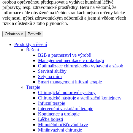
osobou oprávněnou předepisovat a vydávat humánní léčivé
přípravky, resp. zdravotnické prostředky. Beru na vědomí, že
informace dále obsažené na těchto stránkách nejsou určeny laické
Dialyzační střediska​
veřejnosti, nýbrž zdravotnickým odborníků a jsem si vědom všech
rizik a důsledků z toho plynoucích.
B. Braun Avitum poskytuje kvalitní dialyzační péči ve všech
svých střediscích v České republice. Více informací se
Odmítnout
Potvrdit
dozvíte na stránkách jednotlivých středisek.
Produkty a řešení
Řešení
B2B a partnerství ve výrobě
Management medikace v onkologii
Optimalizace chirurgického vybavení a zásob
Produktový katalog​
Servisní služby
Sety na míru
Kontakt
Objevte naše produkty. Navštivte produktový katalog B.
Smart management infuzní terapie​
Braun s našim kompletním produktovým portfoliem.
Terapie
Zůstaňte v dialogu s B. Braun. ​Kontaktujte nás.​
Chirurgické motorové systémy
Chirurgické nástroje a sterilizační kontejnery
Infuzní terapie
Intervenční vaskulární terapie
Kontinence a urologie
Léčba bolesti
Mimotělní očišťování krve
Miniinvazivní chirurgie
Odborné ambulance