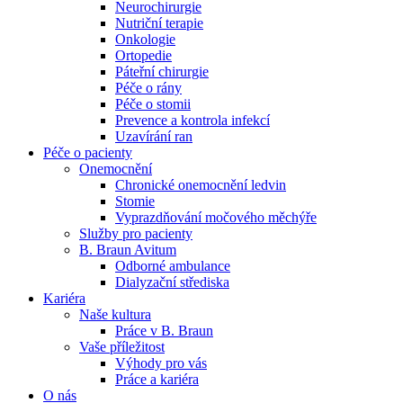
Neurochirurgie
Nutriční terapie
Naše specializované ambulance jsou tu pro vás. Zvolte
Onkologie
specializaci a město, které potřebujete, a objednejte se do naší
Ortopedie
ambulance.
Páteřní chirurgie
Péče o rány
Péče o stomii
Prevence a kontrola infekcí
Uzavírání ran
Péče o pacienty
Onemocnění
Chronické onemocnění ledvin
Stomie
Vyprazdňování močového měchýře
Služby pro pacienty
B. Braun Avitum
Odborné ambulance
Dialyzační střediska
Kariéra
Naše kultura
Práce v B. Braun
Vaše příležitost​
Výhody pro vás
Práce a kariéra
O nás