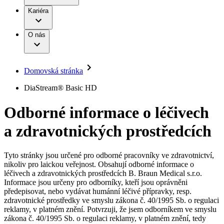
Terapie
B. Braun Avitum
Práce a kariéra
Kariéra
Naše kultura
Odpovědnost
Chirurgické motorové systémy
Odborné ambulance
Chirurgické nástroje a sterilizační kontejnery
Dialyzační střediska
Diverzita
O nás
Infuzní terapie
Vaše příležitost​
Onemocnění
Udržitelnost
Intervenční vaskulární terapie
Compliance
Kontinence a urologie
Sponzoring a dary
Služby pro pacienty
Léčba bolesti
Domovská stránka
Mimotělní očišťování krve
Média
Miniinvazivní chirurgie
B. Braun Avitum
DiaStream® Basic HD
Neurochirurgie
Tiskové zprávy
Nutriční terapie
Odborné informace o léčivech
Onkologie
Kontakt
Ortopedie
a zdravotnických prostředcích
Páteřní chirurgie
Kontaktní formulář
Péče o rány
Registrace k odběru newsletteru
Péče o stomii
Společnost
Prevence a kontrola infekcí
Tyto stránky jsou určené pro odborné pracovníky ve zdravotnictví,
Uzavírání ran
nikoliv pro laickou veřejnost. Obsahují odborné informace o
Odpovědnost
Řešení
léčivech a zdravotnických prostředcích B. Braun Medical s.r.o.
Nabídky pracovních míst
Informace jsou určeny pro odborníky, kteří jsou oprávněni
předepisovat, nebo vydávat humánní léčivé přípravky, resp.
Média
Terapie
Objevte své kariérní příležitosti ​v B. Braun. Vyhledejte náš trh
zdravotnické prostředky ve smyslu zákona č. 40/1995 Sb. o regulaci
práce​ pro zajímavé pozice.​
reklamy, v platném znění. Potvrzuji, že jsem odborníkem ve smyslu
zákona č. 40/1995 Sb. o regulaci reklamy, v platném znění, tedy
Kontakt