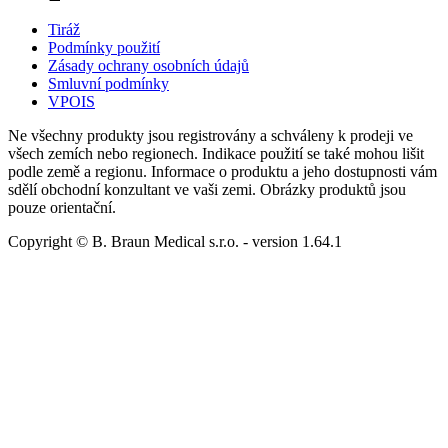
Tiráž
Podmínky použití
Zásady ochrany osobních údajů
Smluvní podmínky
VPOIS
Ne všechny produkty jsou registrovány a schváleny k prodeji ve
všech zemích nebo regionech. Indikace použití se také mohou lišit
podle země a regionu. Informace o produktu a jeho dostupnosti vám
sdělí obchodní konzultant ve vaši zemi. Obrázky produktů jsou
pouze orientační.
Copyright © B. Braun Medical s.r.o.
- version
1.64.1