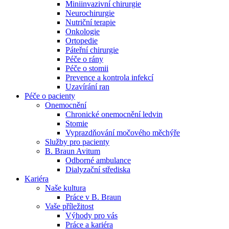
Miniinvazivní chirurgie
Neurochirurgie
Naše specializované ambulance jsou tu pro vás. Zvolte
Nutriční terapie
specializaci a město, které potřebujete, a objednejte se do naší
Onkologie
ambulance.
Ortopedie
Páteřní chirurgie
Péče o rány
Péče o stomii
Prevence a kontrola infekcí
Uzavírání ran
Péče o pacienty
Onemocnění
Chronické onemocnění ledvin
Stomie
Vyprazdňování močového měchýře
Služby pro pacienty
B. Braun Avitum
Odborné ambulance
Dialyzační střediska
Kariéra
Naše kultura
Práce v B. Braun
Vaše příležitost​
Výhody pro vás
Práce a kariéra