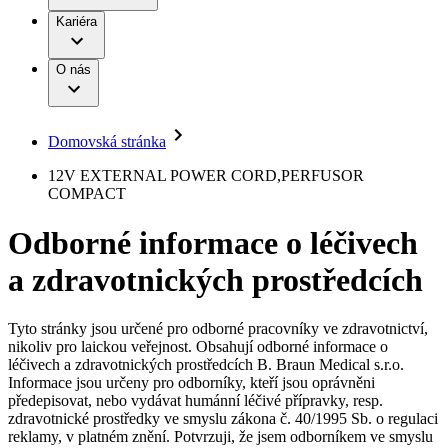
Terapie
B. Braun Avitum
Práce a kariéra
Kariéra
Naše kultura
Odpovědnost
Chirurgické motorové systémy
Odborné ambulance
Chirurgické nástroje a sterilizační kontejnery
Dialyzační střediska
Diverzita
O nás
Infuzní terapie
Vaše příležitost​
Onemocnění
Udržitelnost
Intervenční vaskulární terapie
Compliance
Kontinence a urologie
Sponzoring a dary
Služby pro pacienty
Léčba bolesti
Domovská stránka
Mimotělní očišťování krve
Média
Miniinvazivní chirurgie
B. Braun Avitum
12V EXTERNAL POWER CORD,PERFUSOR
Neurochirurgie
Tiskové zprávy
COMPACT
Nutriční terapie
Onkologie
Kontakt
Odborné informace o léčivech
Ortopedie
Páteřní chirurgie
Kontaktní formulář
a zdravotnických prostředcích
Péče o rány
Registrace k odběru newsletteru
Péče o stomii
Společnost
Prevence a kontrola infekcí
Uzavírání ran
Tyto stránky jsou určené pro odborné pracovníky ve zdravotnictví,
Odpovědnost
Řešení
nikoliv pro laickou veřejnost. Obsahují odborné informace o
Nabídky pracovních míst
léčivech a zdravotnických prostředcích B. Braun Medical s.r.o.
Informace jsou určeny pro odborníky, kteří jsou oprávněni
Média
Terapie
Objevte své kariérní příležitosti ​v B. Braun. Vyhledejte náš trh
předepisovat, nebo vydávat humánní léčivé přípravky, resp.
práce​ pro zajímavé pozice.​
zdravotnické prostředky ve smyslu zákona č. 40/1995 Sb. o regulaci
reklamy, v platném znění. Potvrzuji, že jsem odborníkem ve smyslu
Kontakt