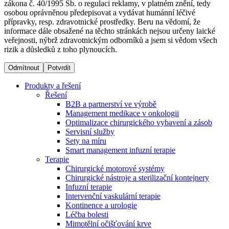
zákona č. 40/1995 Sb. o regulaci reklamy, v platném znění, tedy
osobou oprávněnou předepisovat a vydávat humánní léčivé
přípravky, resp. zdravotnické prostředky. Beru na vědomí, že
Dialyzační střediska​
informace dále obsažené na těchto stránkách nejsou určeny laické
veřejnosti, nýbrž zdravotnickým odborníků a jsem si vědom všech
B. Braun Avitum poskytuje kvalitní dialyzační péči ve všech
rizik a důsledků z toho plynoucích.
svých střediscích v České republice. Více informací se
dozvíte na stránkách jednotlivých středisek.
Odmítnout
Potvrdit
Produkty a řešení
Řešení
B2B a partnerství ve výrobě
Management medikace v onkologii
Produktový katalog​
Optimalizace chirurgického vybavení a zásob
Servisní služby
Kontakt
Objevte naše produkty. Navštivte produktový katalog B.
Sety na míru
Braun s našim kompletním produktovým portfoliem.
Smart management infuzní terapie​
Zůstaňte v dialogu s B. Braun. ​Kontaktujte nás.​
Terapie
Chirurgické motorové systémy
Chirurgické nástroje a sterilizační kontejnery
Infuzní terapie
Intervenční vaskulární terapie
Kontinence a urologie
Léčba bolesti
Mimotělní očišťování krve
Odborné ambulance