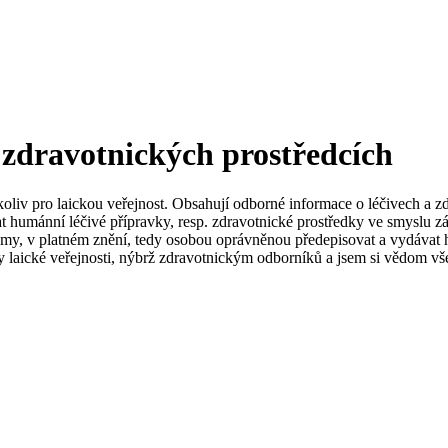
 zdravotnických prostředcích
koliv pro laickou veřejnost. Obsahují odborné informace o léčivech a z
t humánní léčivé přípravky, resp. zdravotnické prostředky ve smyslu zá
my, v platném znění, tedy osobou oprávněnou předepisovat a vydávat h
 laické veřejnosti, nýbrž zdravotnickým odborníků a jsem si vědom vše