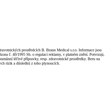
dravotnických prostředcích B. Braun Medical s.r.o. Informace jsou
kona č. 40/1995 Sb. o regulaci reklamy, v platném znění. Potvrzuji,
umánní léčivé přípravky, resp. zdravotnické prostředky. Beru na
ch rizik a důsledků z toho plynoucích.