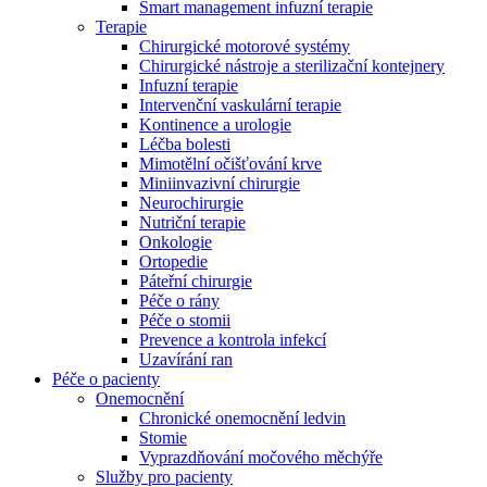
Smart management infuzní terapie​
Terapie
Chirurgické motorové systémy
Chirurgické nástroje a sterilizační kontejnery
Infuzní terapie
Intervenční vaskulární terapie
Kontinence a urologie
Léčba bolesti
Mimotělní očišťování krve
Miniinvazivní chirurgie
Neurochirurgie
Nutriční terapie
Onkologie
Ortopedie
Páteřní chirurgie
Péče o rány
Péče o stomii
Prevence a kontrola infekcí
Uzavírání ran
Nabídky pracovních míst
Péče o pacienty
Onemocnění
Objevte své kariérní příležitosti ​v B. Braun. Vyhledejte náš trh 
Chronické onemocnění ledvin
Stomie
Vyprazdňování močového měchýře
Služby pro pacienty