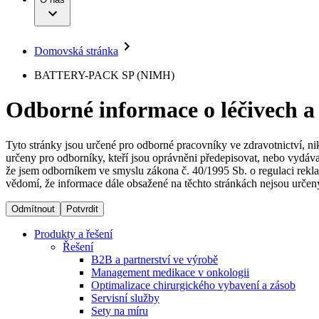
Infuzní terapie
Vaše příležitost​
Onemocnění
Udržitelnost
Intervenční vaskulární terapie
Compliance
Kontinence a urologie
Sponzoring a dary
Služby pro pacienty
Léčba bolesti
Domovská stránka
Mimotělní očišťování krve
Média
Miniinvazivní chirurgie
B. Braun Avitum
BATTERY-PACK SP (NIMH)
Neurochirurgie
Tiskové zprávy
Nutriční terapie
Odborné informace o léčivech a
Onkologie
Kontakt
Ortopedie
Páteřní chirurgie
Kontaktní formulář
Péče o rány
Registrace k odběru newsletteru
Tyto stránky jsou určené pro odborné pracovníky ve zdravotnictví, ni
Péče o stomii
určeny pro odborníky, kteří jsou oprávněni předepisovat, nebo vydáva
Společnost
Prevence a kontrola infekcí
že jsem odborníkem ve smyslu zákona č. 40/1995 Sb. o regulaci rekla
Uzavírání ran
vědomí, že informace dále obsažené na těchto stránkách nejsou určeny
Odpovědnost
Řešení
Odmítnout
Potvrdit
Média
Terapie
Produkty a řešení
Řešení
B2B a partnerství ve výrobě
Kontakt
Management medikace v onkologii
Optimalizace chirurgického vybavení a zásob
Servisní služby
Sety na míru