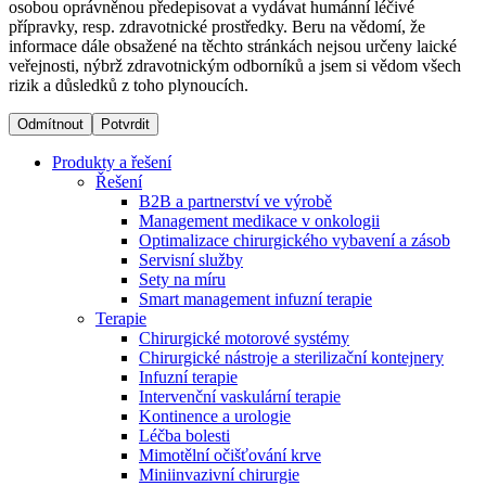
osobou oprávněnou předepisovat a vydávat humánní léčivé
přípravky, resp. zdravotnické prostředky. Beru na vědomí, že
informace dále obsažené na těchto stránkách nejsou určeny laické
Dialyzační střediska​
veřejnosti, nýbrž zdravotnickým odborníků a jsem si vědom všech
rizik a důsledků z toho plynoucích.
B. Braun Avitum poskytuje kvalitní dialyzační péči ve všech
svých střediscích v České republice. Více informací se
Odmítnout
Potvrdit
dozvíte na stránkách jednotlivých středisek.
Produkty a řešení
Řešení
B2B a partnerství ve výrobě
Management medikace v onkologii
Optimalizace chirurgického vybavení a zásob
Produktový katalog​
Servisní služby
Sety na míru
Kontakt
Objevte naše produkty. Navštivte produktový katalog B.
Smart management infuzní terapie​
Braun s našim kompletním produktovým portfoliem.
Terapie
Zůstaňte v dialogu s B. Braun. ​Kontaktujte nás.​
Chirurgické motorové systémy
Chirurgické nástroje a sterilizační kontejnery
Infuzní terapie
Intervenční vaskulární terapie
Kontinence a urologie
Léčba bolesti
Mimotělní očišťování krve
Miniinvazivní chirurgie
Odborné ambulance