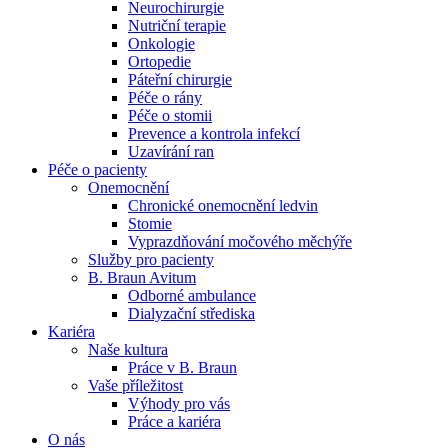
Neurochirurgie
Nutriční terapie
Naše specializované ambulance jsou tu pro vás. Zvolte
Onkologie
specializaci a město, které potřebujete, a objednejte se do naší
Ortopedie
ambulance.
Páteřní chirurgie
Péče o rány
Péče o stomii
Prevence a kontrola infekcí
Uzavírání ran
Péče o pacienty
Onemocnění
Chronické onemocnění ledvin
Stomie
Vyprazdňování močového měchýře
Služby pro pacienty
B. Braun Avitum
Odborné ambulance
Dialyzační střediska
Kariéra
Naše kultura
Práce v B. Braun
Vaše příležitost​
Výhody pro vás
Práce a kariéra
O nás