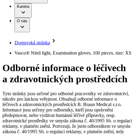
Terapie
B. Braun Avitum
Práce a kariéra
Kariéra
Naše kultura
Odpovědnost
Chirurgické motorové systémy
Odborné ambulance
Chirurgické nástroje a sterilizační kontejnery
Dialyzační střediska
Diverzita
O nás
Infuzní terapie
Vaše příležitost​
Onemocnění
Udržitelnost
Intervenční vaskulární terapie
Compliance
Kontinence a urologie
Sponzoring a dary
Služby pro pacienty
Léčba bolesti
Domovská stránka
Mimotělní očišťování krve
Média
Miniinvazivní chirurgie
B. Braun Avitum
Vasco® Nitril light, Examination gloves, 100 pieces, size: XS
Neurochirurgie
Tiskové zprávy
Nutriční terapie
Odborné informace o léčivech
Onkologie
Kontakt
Ortopedie
a zdravotnických prostředcích
Páteřní chirurgie
Kontaktní formulář
Péče o rány
Registrace k odběru newsletteru
Péče o stomii
Společnost
Prevence a kontrola infekcí
Tyto stránky jsou určené pro odborné pracovníky ve zdravotnictví,
Uzavírání ran
nikoliv pro laickou veřejnost. Obsahují odborné informace o
Odpovědnost
Řešení
léčivech a zdravotnických prostředcích B. Braun Medical s.r.o.
Nabídky pracovních míst
Informace jsou určeny pro odborníky, kteří jsou oprávněni
předepisovat, nebo vydávat humánní léčivé přípravky, resp.
Média
Terapie
Objevte své kariérní příležitosti ​v B. Braun. Vyhledejte náš trh
zdravotnické prostředky ve smyslu zákona č. 40/1995 Sb. o regulaci
práce​ pro zajímavé pozice.​
reklamy, v platném znění. Potvrzuji, že jsem odborníkem ve smyslu
zákona č. 40/1995 Sb. o regulaci reklamy, v platném znění, tedy
Kontakt