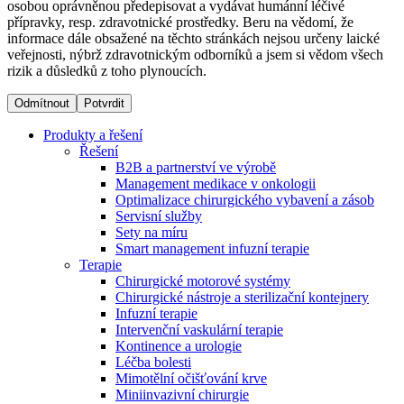
osobou oprávněnou předepisovat a vydávat humánní léčivé
přípravky, resp. zdravotnické prostředky. Beru na vědomí, že
informace dále obsažené na těchto stránkách nejsou určeny laické
Dialyzační střediska​
veřejnosti, nýbrž zdravotnickým odborníků a jsem si vědom všech
rizik a důsledků z toho plynoucích.
B. Braun Avitum poskytuje kvalitní dialyzační péči ve všech
svých střediscích v České republice. Více informací se
Odmítnout
Potvrdit
dozvíte na stránkách jednotlivých středisek.
Produkty a řešení
Řešení
B2B a partnerství ve výrobě
Management medikace v onkologii
Optimalizace chirurgického vybavení a zásob
Produktový katalog​
Servisní služby
Sety na míru
Kontakt
Objevte naše produkty. Navštivte produktový katalog B.
Smart management infuzní terapie​
Braun s našim kompletním produktovým portfoliem.
Terapie
Zůstaňte v dialogu s B. Braun. ​Kontaktujte nás.​
Chirurgické motorové systémy
Chirurgické nástroje a sterilizační kontejnery
Infuzní terapie
Intervenční vaskulární terapie
Kontinence a urologie
Léčba bolesti
Mimotělní očišťování krve
Miniinvazivní chirurgie
Odborné ambulance