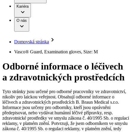
Terapie
B. Braun Avitum
Práce a kariéra
Kariéra
Naše kultura
Odpovědnost
Chirurgické motorové systémy
Odborné ambulance
Chirurgické nástroje a sterilizační kontejnery
Dialyzační střediska
Diverzita
O nás
Infuzní terapie
Vaše příležitost​
Onemocnění
Udržitelnost
Intervenční vaskulární terapie
Compliance
Kontinence a urologie
Sponzoring a dary
Služby pro pacienty
Léčba bolesti
Domovská stránka
Mimotělní očišťování krve
Média
Miniinvazivní chirurgie
B. Braun Avitum
Vasco® Guard, Examination gloves, Size: M
Neurochirurgie
Tiskové zprávy
Nutriční terapie
Odborné informace o léčivech
Onkologie
Kontakt
Ortopedie
a zdravotnických prostředcích
Páteřní chirurgie
Kontaktní formulář
Péče o rány
Registrace k odběru newsletteru
Péče o stomii
Společnost
Prevence a kontrola infekcí
Tyto stránky jsou určené pro odborné pracovníky ve zdravotnictví,
Uzavírání ran
nikoliv pro laickou veřejnost. Obsahují odborné informace o
Odpovědnost
Řešení
léčivech a zdravotnických prostředcích B. Braun Medical s.r.o.
Nabídky pracovních míst
Informace jsou určeny pro odborníky, kteří jsou oprávněni
předepisovat, nebo vydávat humánní léčivé přípravky, resp.
Média
Terapie
Objevte své kariérní příležitosti ​v B. Braun. Vyhledejte náš trh
zdravotnické prostředky ve smyslu zákona č. 40/1995 Sb. o regulaci
práce​ pro zajímavé pozice.​
reklamy, v platném znění. Potvrzuji, že jsem odborníkem ve smyslu
zákona č. 40/1995 Sb. o regulaci reklamy, v platném znění, tedy
Kontakt