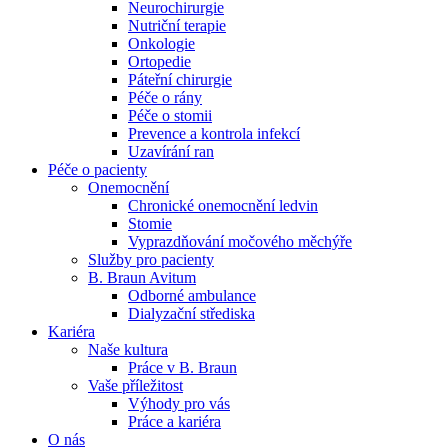
Neurochirurgie
Nutriční terapie
Naše specializované ambulance jsou tu pro vás. Zvolte
Onkologie
specializaci a město, které potřebujete, a objednejte se do naší
Ortopedie
ambulance.
Páteřní chirurgie
Péče o rány
Péče o stomii
Prevence a kontrola infekcí
Uzavírání ran
Péče o pacienty
Onemocnění
Chronické onemocnění ledvin
Stomie
Vyprazdňování močového měchýře
Služby pro pacienty
B. Braun Avitum
Odborné ambulance
Dialyzační střediska
Kariéra
Naše kultura
Práce v B. Braun
Vaše příležitost​
Výhody pro vás
Práce a kariéra
O nás