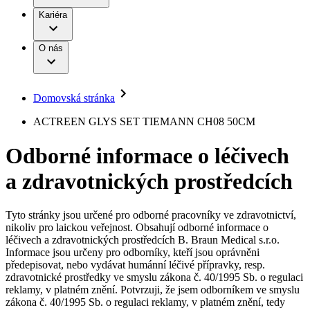
Terapie
B. Braun Avitum
Práce a kariéra
Kariéra
Naše kultura
Odpovědnost
Chirurgické motorové systémy
Odborné ambulance
Chirurgické nástroje a sterilizační kontejnery
Dialyzační střediska
Diverzita
O nás
Infuzní terapie
Vaše příležitost​
Onemocnění
Udržitelnost
Intervenční vaskulární terapie
Compliance
Kontinence a urologie
Sponzoring a dary
Služby pro pacienty
Léčba bolesti
Domovská stránka
Mimotělní očišťování krve
Média
Miniinvazivní chirurgie
B. Braun Avitum
ACTREEN GLYS SET TIEMANN CH08 50CM
Neurochirurgie
Tiskové zprávy
Nutriční terapie
Odborné informace o léčivech
Onkologie
Kontakt
Ortopedie
a zdravotnických prostředcích
Páteřní chirurgie
Kontaktní formulář
Péče o rány
Registrace k odběru newsletteru
Péče o stomii
Společnost
Prevence a kontrola infekcí
Tyto stránky jsou určené pro odborné pracovníky ve zdravotnictví,
Uzavírání ran
nikoliv pro laickou veřejnost. Obsahují odborné informace o
Odpovědnost
Řešení
léčivech a zdravotnických prostředcích B. Braun Medical s.r.o.
Nabídky pracovních míst
Informace jsou určeny pro odborníky, kteří jsou oprávněni
předepisovat, nebo vydávat humánní léčivé přípravky, resp.
Média
Terapie
Objevte své kariérní příležitosti ​v B. Braun. Vyhledejte náš trh
zdravotnické prostředky ve smyslu zákona č. 40/1995 Sb. o regulaci
práce​ pro zajímavé pozice.​
reklamy, v platném znění. Potvrzuji, že jsem odborníkem ve smyslu
zákona č. 40/1995 Sb. o regulaci reklamy, v platném znění, tedy
Kontakt