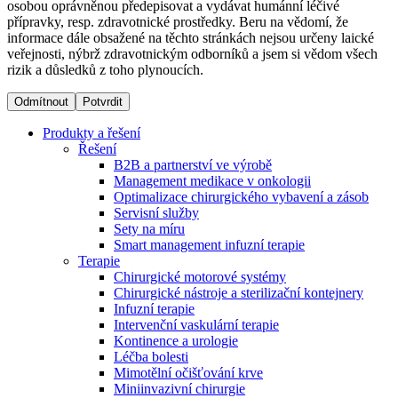
osobou oprávněnou předepisovat a vydávat humánní léčivé
přípravky, resp. zdravotnické prostředky. Beru na vědomí, že
informace dále obsažené na těchto stránkách nejsou určeny laické
Dialyzační střediska​
veřejnosti, nýbrž zdravotnickým odborníků a jsem si vědom všech
rizik a důsledků z toho plynoucích.
B. Braun Avitum poskytuje kvalitní dialyzační péči ve všech
svých střediscích v České republice. Více informací se
Odmítnout
Potvrdit
dozvíte na stránkách jednotlivých středisek.
Produkty a řešení
Řešení
B2B a partnerství ve výrobě
Management medikace v onkologii
Optimalizace chirurgického vybavení a zásob
Produktový katalog​
Servisní služby
Sety na míru
Kontakt
Objevte naše produkty. Navštivte produktový katalog B.
Smart management infuzní terapie​
Braun s našim kompletním produktovým portfoliem.
Terapie
Zůstaňte v dialogu s B. Braun. ​Kontaktujte nás.​
Chirurgické motorové systémy
Chirurgické nástroje a sterilizační kontejnery
Infuzní terapie
Intervenční vaskulární terapie
Kontinence a urologie
Léčba bolesti
Mimotělní očišťování krve
Miniinvazivní chirurgie
Odborné ambulance