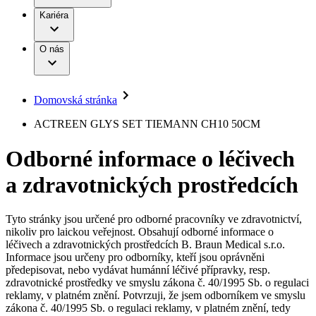
Terapie
B. Braun Avitum
Práce a kariéra
Kariéra
Naše kultura
Odpovědnost
Chirurgické motorové systémy
Odborné ambulance
Chirurgické nástroje a sterilizační kontejnery
Dialyzační střediska
Diverzita
O nás
Infuzní terapie
Vaše příležitost​
Onemocnění
Udržitelnost
Intervenční vaskulární terapie
Compliance
Kontinence a urologie
Sponzoring a dary
Služby pro pacienty
Léčba bolesti
Domovská stránka
Mimotělní očišťování krve
Média
Miniinvazivní chirurgie
B. Braun Avitum
ACTREEN GLYS SET TIEMANN CH10 50CM
Neurochirurgie
Tiskové zprávy
Nutriční terapie
Odborné informace o léčivech
Onkologie
Kontakt
Ortopedie
a zdravotnických prostředcích
Páteřní chirurgie
Kontaktní formulář
Péče o rány
Registrace k odběru newsletteru
Péče o stomii
Společnost
Prevence a kontrola infekcí
Tyto stránky jsou určené pro odborné pracovníky ve zdravotnictví,
Uzavírání ran
nikoliv pro laickou veřejnost. Obsahují odborné informace o
Odpovědnost
Řešení
léčivech a zdravotnických prostředcích B. Braun Medical s.r.o.
Nabídky pracovních míst
Informace jsou určeny pro odborníky, kteří jsou oprávněni
předepisovat, nebo vydávat humánní léčivé přípravky, resp.
Média
Terapie
Objevte své kariérní příležitosti ​v B. Braun. Vyhledejte náš trh
zdravotnické prostředky ve smyslu zákona č. 40/1995 Sb. o regulaci
práce​ pro zajímavé pozice.​
reklamy, v platném znění. Potvrzuji, že jsem odborníkem ve smyslu
zákona č. 40/1995 Sb. o regulaci reklamy, v platném znění, tedy
Kontakt