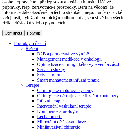
osobou oprávněnou předepisovat a vydávat humánní léčivé
přípravky, resp. zdravotnické prostředky. Beru na vědomí, že
informace dále obsažené na těchto stránkách nejsou určeny laické
Dialyzační střediska​
veřejnosti, nýbrž zdravotnickým odborníků a jsem si vědom všech
rizik a důsledků z toho plynoucích.
B. Braun Avitum poskytuje kvalitní dialyzační péči ve všech
svých střediscích v České republice. Více informací se
Odmítnout
Potvrdit
dozvíte na stránkách jednotlivých středisek.
Produkty a řešení
Řešení
B2B a partnerství ve výrobě
Management medikace v onkologii
Optimalizace chirurgického vybavení a zásob
Produktový katalog​
Servisní služby
Sety na míru
Kontakt
Objevte naše produkty. Navštivte produktový katalog B.
Smart management infuzní terapie​
Braun s našim kompletním produktovým portfoliem.
Terapie
Zůstaňte v dialogu s B. Braun. ​Kontaktujte nás.​
Chirurgické motorové systémy
Chirurgické nástroje a sterilizační kontejnery
Infuzní terapie
Intervenční vaskulární terapie
Kontinence a urologie
Léčba bolesti
Mimotělní očišťování krve
Miniinvazivní chirurgie
Odborné ambulance