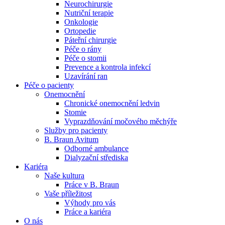
Neurochirurgie
Nutriční terapie
Naše specializované ambulance jsou tu pro vás. Zvolte
Onkologie
specializaci a město, které potřebujete, a objednejte se do naší
Ortopedie
ambulance.
Páteřní chirurgie
Péče o rány
Péče o stomii
Prevence a kontrola infekcí
Uzavírání ran
Péče o pacienty
Onemocnění
Chronické onemocnění ledvin
Stomie
Vyprazdňování močového měchýře
Služby pro pacienty
B. Braun Avitum
Odborné ambulance
Dialyzační střediska
Kariéra
Naše kultura
Práce v B. Braun
Vaše příležitost​
Výhody pro vás
Práce a kariéra
O nás