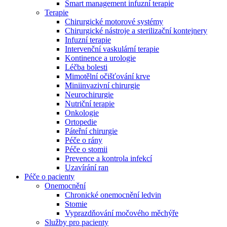
Smart management infuzní terapie​
Terapie
Chirurgické motorové systémy
Chirurgické nástroje a sterilizační kontejnery
Infuzní terapie
Intervenční vaskulární terapie
Kontinence a urologie
Léčba bolesti
Mimotělní očišťování krve
Miniinvazivní chirurgie
Neurochirurgie
Nutriční terapie
Onkologie
Ortopedie
Páteřní chirurgie
Péče o rány
Péče o stomii
Prevence a kontrola infekcí
Uzavírání ran
Nabídky pracovních míst
Péče o pacienty
Onemocnění
Objevte své kariérní příležitosti ​v B. Braun. Vyhledejte náš trh 
Chronické onemocnění ledvin
Stomie
Vyprazdňování močového měchýře
Služby pro pacienty