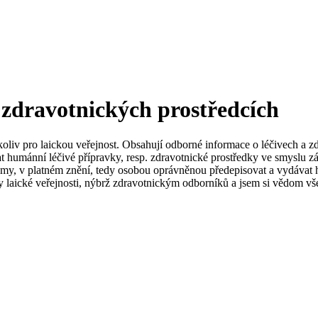
 zdravotnických prostředcích
koliv pro laickou veřejnost. Obsahují odborné informace o léčivech a z
t humánní léčivé přípravky, resp. zdravotnické prostředky ve smyslu zá
my, v platném znění, tedy osobou oprávněnou předepisovat a vydávat h
 laické veřejnosti, nýbrž zdravotnickým odborníků a jsem si vědom vše