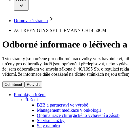
Infuzní terapie
Vaše příležitost​
Onemocnění
Udržitelnost
Intervenční vaskulární terapie
Compliance
Kontinence a urologie
Sponzoring a dary
Služby pro pacienty
Léčba bolesti
Domovská stránka
Mimotělní očišťování krve
Média
Miniinvazivní chirurgie
B. Braun Avitum
ACTREEN GLYS SET TIEMANN CH14 50CM
Neurochirurgie
Tiskové zprávy
Nutriční terapie
Odborné informace o léčivech a
Onkologie
Kontakt
Ortopedie
Páteřní chirurgie
Kontaktní formulář
Péče o rány
Registrace k odběru newsletteru
Tyto stránky jsou určené pro odborné pracovníky ve zdravotnictví, ni
Péče o stomii
určeny pro odborníky, kteří jsou oprávněni předepisovat, nebo vydáva
Společnost
Prevence a kontrola infekcí
že jsem odborníkem ve smyslu zákona č. 40/1995 Sb. o regulaci rekla
Uzavírání ran
vědomí, že informace dále obsažené na těchto stránkách nejsou určeny
Odpovědnost
Řešení
Odmítnout
Potvrdit
Média
Terapie
Produkty a řešení
Řešení
B2B a partnerství ve výrobě
Kontakt
Management medikace v onkologii
Optimalizace chirurgického vybavení a zásob
Servisní služby
Sety na míru