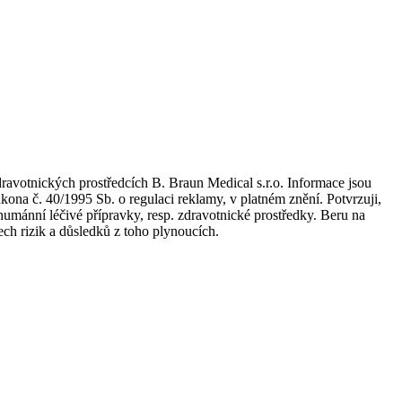
dravotnických prostředcích B. Braun Medical s.r.o. Informace jsou
kona č. 40/1995 Sb. o regulaci reklamy, v platném znění. Potvrzuji,
umánní léčivé přípravky, resp. zdravotnické prostředky. Beru na
ch rizik a důsledků z toho plynoucích.