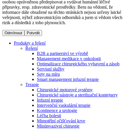
osobou oprávněnou předepisovat a vydávat humánní léčivé
přípravky, resp. zdravotnické prostředky. Beru na vědomí, že
informace dále obsažené na těchto stránkách nejsou určeny laické
Dialyzační střediska​
veřejnosti, nýbrž zdravotnickým odborníků a jsem si vědom všech
rizik a důsledků z toho plynoucích.
B. Braun Avitum poskytuje kvalitní dialyzační péči ve všech
svých střediscích v České republice. Více informací se
Odmítnout
Potvrdit
dozvíte na stránkách jednotlivých středisek.
Produkty a řešení
Řešení
B2B a partnerství ve výrobě
Management medikace v onkologii
Optimalizace chirurgického vybavení a zásob
Produktový katalog​
Servisní služby
Sety na míru
Kontakt
Objevte naše produkty. Navštivte produktový katalog B.
Smart management infuzní terapie​
Braun s našim kompletním produktovým portfoliem.
Terapie
Zůstaňte v dialogu s B. Braun. ​Kontaktujte nás.​
Chirurgické motorové systémy
Chirurgické nástroje a sterilizační kontejnery
Infuzní terapie
Intervenční vaskulární terapie
Kontinence a urologie
Léčba bolesti
Mimotělní očišťování krve
Miniinvazivní chirurgie
Odborné ambulance