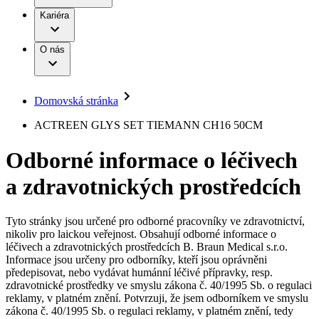
Terapie
B. Braun Avitum
Práce a kariéra
Kariéra
Naše kultura
Odpovědnost
Chirurgické motorové systémy
Odborné ambulance
Chirurgické nástroje a sterilizační kontejnery
Dialyzační střediska
Diverzita
O nás
Infuzní terapie
Vaše příležitost​
Onemocnění
Udržitelnost
Intervenční vaskulární terapie
Compliance
Kontinence a urologie
Sponzoring a dary
Služby pro pacienty
Léčba bolesti
Domovská stránka
Mimotělní očišťování krve
Média
Miniinvazivní chirurgie
B. Braun Avitum
ACTREEN GLYS SET TIEMANN CH16 50CM
Neurochirurgie
Tiskové zprávy
Nutriční terapie
Odborné informace o léčivech
Onkologie
Kontakt
Ortopedie
a zdravotnických prostředcích
Páteřní chirurgie
Kontaktní formulář
Péče o rány
Registrace k odběru newsletteru
Péče o stomii
Společnost
Prevence a kontrola infekcí
Tyto stránky jsou určené pro odborné pracovníky ve zdravotnictví,
Uzavírání ran
nikoliv pro laickou veřejnost. Obsahují odborné informace o
Odpovědnost
Řešení
léčivech a zdravotnických prostředcích B. Braun Medical s.r.o.
Nabídky pracovních míst
Informace jsou určeny pro odborníky, kteří jsou oprávněni
předepisovat, nebo vydávat humánní léčivé přípravky, resp.
Média
Terapie
Objevte své kariérní příležitosti ​v B. Braun. Vyhledejte náš trh
zdravotnické prostředky ve smyslu zákona č. 40/1995 Sb. o regulaci
práce​ pro zajímavé pozice.​
reklamy, v platném znění. Potvrzuji, že jsem odborníkem ve smyslu
zákona č. 40/1995 Sb. o regulaci reklamy, v platném znění, tedy
Kontakt