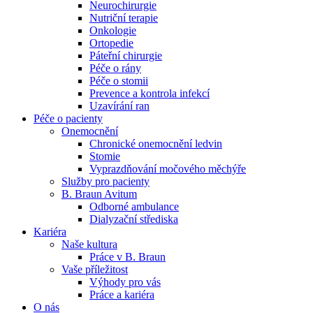
Neurochirurgie
Nutriční terapie
Naše specializované ambulance jsou tu pro vás. Zvolte
Onkologie
specializaci a město, které potřebujete, a objednejte se do naší
Ortopedie
ambulance.
Páteřní chirurgie
Péče o rány
Péče o stomii
Prevence a kontrola infekcí
Uzavírání ran
Péče o pacienty
Onemocnění
Chronické onemocnění ledvin
Stomie
Vyprazdňování močového měchýře
Služby pro pacienty
B. Braun Avitum
Odborné ambulance
Dialyzační střediska
Kariéra
Naše kultura
Práce v B. Braun
Vaše příležitost​
Výhody pro vás
Práce a kariéra
O nás