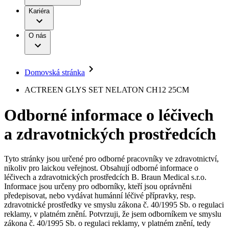
Terapie
B. Braun Avitum
Práce a kariéra
Kariéra
Naše kultura
Odpovědnost
Chirurgické motorové systémy
Odborné ambulance
Chirurgické nástroje a sterilizační kontejnery
Dialyzační střediska
Diverzita
O nás
Infuzní terapie
Vaše příležitost​
Onemocnění
Udržitelnost
Intervenční vaskulární terapie
Compliance
Kontinence a urologie
Sponzoring a dary
Služby pro pacienty
Léčba bolesti
Domovská stránka
Mimotělní očišťování krve
Média
Miniinvazivní chirurgie
B. Braun Avitum
ACTREEN GLYS SET NELATON CH12 25CM
Neurochirurgie
Tiskové zprávy
Nutriční terapie
Odborné informace o léčivech
Onkologie
Kontakt
Ortopedie
a zdravotnických prostředcích
Páteřní chirurgie
Kontaktní formulář
Péče o rány
Registrace k odběru newsletteru
Péče o stomii
Společnost
Prevence a kontrola infekcí
Tyto stránky jsou určené pro odborné pracovníky ve zdravotnictví,
Uzavírání ran
nikoliv pro laickou veřejnost. Obsahují odborné informace o
Odpovědnost
Řešení
léčivech a zdravotnických prostředcích B. Braun Medical s.r.o.
Nabídky pracovních míst
Informace jsou určeny pro odborníky, kteří jsou oprávněni
předepisovat, nebo vydávat humánní léčivé přípravky, resp.
Média
Terapie
Objevte své kariérní příležitosti ​v B. Braun. Vyhledejte náš trh
zdravotnické prostředky ve smyslu zákona č. 40/1995 Sb. o regulaci
práce​ pro zajímavé pozice.​
reklamy, v platném znění. Potvrzuji, že jsem odborníkem ve smyslu
zákona č. 40/1995 Sb. o regulaci reklamy, v platném znění, tedy
Kontakt