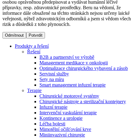
osobou oprávněnou předepisovat a vydávat humánní léčivé
přípravky, resp. zdravotnické prostředky. Beru na vědomí, že
informace dále obsažené na těchto stránkách nejsou určeny laické
Dialyzační střediska​
veřejnosti, nýbrž zdravotnickým odborníků a jsem si vědom všech
rizik a důsledků z toho plynoucích.
B. Braun Avitum poskytuje kvalitní dialyzační péči ve všech
svých střediscích v České republice. Více informací se
Odmítnout
Potvrdit
dozvíte na stránkách jednotlivých středisek.
Produkty a řešení
Řešení
B2B a partnerství ve výrobě
Management medikace v onkologii
Optimalizace chirurgického vybavení a zásob
Produktový katalog​
Servisní služby
Sety na míru
Kontakt
Objevte naše produkty. Navštivte produktový katalog B.
Smart management infuzní terapie​
Braun s našim kompletním produktovým portfoliem.
Terapie
Zůstaňte v dialogu s B. Braun. ​Kontaktujte nás.​
Chirurgické motorové systémy
Chirurgické nástroje a sterilizační kontejnery
Infuzní terapie
Intervenční vaskulární terapie
Kontinence a urologie
Léčba bolesti
Mimotělní očišťování krve
Miniinvazivní chirurgie
Odborné ambulance