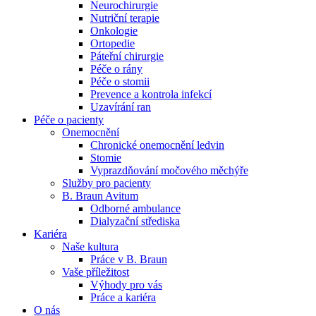
Neurochirurgie
Nutriční terapie
Naše specializované ambulance jsou tu pro vás. Zvolte
Onkologie
specializaci a město, které potřebujete, a objednejte se do naší
Ortopedie
ambulance.
Páteřní chirurgie
Péče o rány
Péče o stomii
Prevence a kontrola infekcí
Uzavírání ran
Péče o pacienty
Onemocnění
Chronické onemocnění ledvin
Stomie
Vyprazdňování močového měchýře
Služby pro pacienty
B. Braun Avitum
Odborné ambulance
Dialyzační střediska
Kariéra
Naše kultura
Práce v B. Braun
Vaše příležitost​
Výhody pro vás
Práce a kariéra
O nás