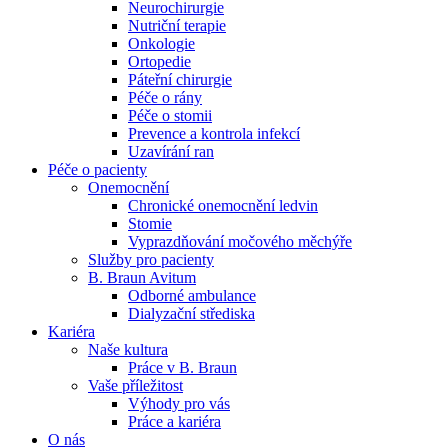
Neurochirurgie
Nutriční terapie
Naše specializované ambulance jsou tu pro vás. Zvolte
Onkologie
specializaci a město, které potřebujete, a objednejte se do naší
Ortopedie
ambulance.
Páteřní chirurgie
Péče o rány
Péče o stomii
Prevence a kontrola infekcí
Uzavírání ran
Péče o pacienty
Onemocnění
Chronické onemocnění ledvin
Stomie
Vyprazdňování močového měchýře
Služby pro pacienty
B. Braun Avitum
Odborné ambulance
Dialyzační střediska
Kariéra
Naše kultura
Práce v B. Braun
Vaše příležitost​
Výhody pro vás
Práce a kariéra
O nás