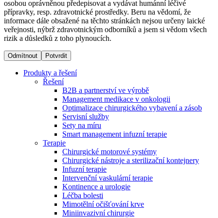
osobou oprávněnou předepisovat a vydávat humánní léčivé
přípravky, resp. zdravotnické prostředky. Beru na vědomí, že
informace dále obsažené na těchto stránkách nejsou určeny laické
Dialyzační střediska​
veřejnosti, nýbrž zdravotnickým odborníků a jsem si vědom všech
rizik a důsledků z toho plynoucích.
B. Braun Avitum poskytuje kvalitní dialyzační péči ve všech
svých střediscích v České republice. Více informací se
Odmítnout
Potvrdit
dozvíte na stránkách jednotlivých středisek.
Produkty a řešení
Řešení
B2B a partnerství ve výrobě
Management medikace v onkologii
Optimalizace chirurgického vybavení a zásob
Produktový katalog​
Servisní služby
Sety na míru
Kontakt
Objevte naše produkty. Navštivte produktový katalog B.
Smart management infuzní terapie​
Braun s našim kompletním produktovým portfoliem.
Terapie
Zůstaňte v dialogu s B. Braun. ​Kontaktujte nás.​
Chirurgické motorové systémy
Chirurgické nástroje a sterilizační kontejnery
Infuzní terapie
Intervenční vaskulární terapie
Kontinence a urologie
Léčba bolesti
Mimotělní očišťování krve
Miniinvazivní chirurgie
Odborné ambulance