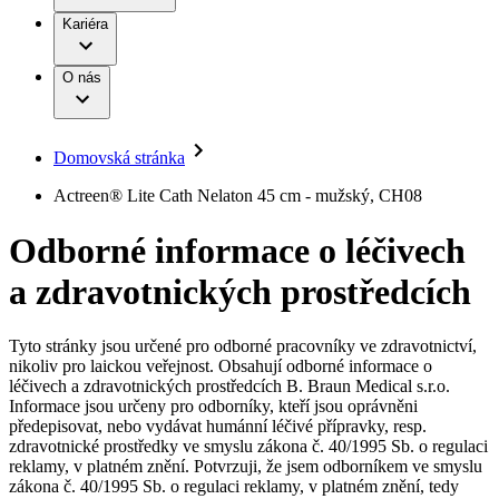
Terapie
B. Braun Avitum
Práce a kariéra
Kariéra
Naše kultura
Odpovědnost
Chirurgické motorové systémy
Odborné ambulance
Chirurgické nástroje a sterilizační kontejnery
Dialyzační střediska
Diverzita
O nás
Infuzní terapie
Vaše příležitost​
Onemocnění
Udržitelnost
Intervenční vaskulární terapie
Compliance
Kontinence a urologie
Sponzoring a dary
Služby pro pacienty
Léčba bolesti
Domovská stránka
Mimotělní očišťování krve
Média
Miniinvazivní chirurgie
B. Braun Avitum
Actreen® Lite Cath Nelaton 45 cm - mužský, CH08
Neurochirurgie
Tiskové zprávy
Nutriční terapie
Odborné informace o léčivech
Onkologie
Kontakt
Ortopedie
a zdravotnických prostředcích
Páteřní chirurgie
Kontaktní formulář
Péče o rány
Registrace k odběru newsletteru
Péče o stomii
Společnost
Prevence a kontrola infekcí
Tyto stránky jsou určené pro odborné pracovníky ve zdravotnictví,
Uzavírání ran
nikoliv pro laickou veřejnost. Obsahují odborné informace o
Odpovědnost
Řešení
léčivech a zdravotnických prostředcích B. Braun Medical s.r.o.
Nabídky pracovních míst
Informace jsou určeny pro odborníky, kteří jsou oprávněni
předepisovat, nebo vydávat humánní léčivé přípravky, resp.
Média
Terapie
Objevte své kariérní příležitosti ​v B. Braun. Vyhledejte náš trh
zdravotnické prostředky ve smyslu zákona č. 40/1995 Sb. o regulaci
práce​ pro zajímavé pozice.​
reklamy, v platném znění. Potvrzuji, že jsem odborníkem ve smyslu
zákona č. 40/1995 Sb. o regulaci reklamy, v platném znění, tedy
Kontakt