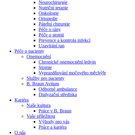
Neurochirurgie
Nutriční terapie
Naše specializované ambulance jsou tu pro vás. Zvolte
Onkologie
specializaci a město, které potřebujete, a objednejte se do naší
Ortopedie
ambulance.
Páteřní chirurgie
Péče o rány
Péče o stomii
Prevence a kontrola infekcí
Uzavírání ran
Péče o pacienty
Onemocnění
Chronické onemocnění ledvin
Stomie
Vyprazdňování močového měchýře
Služby pro pacienty
B. Braun Avitum
Odborné ambulance
Dialyzační střediska
Kariéra
Naše kultura
Práce v B. Braun
Vaše příležitost​
Výhody pro vás
Práce a kariéra
O nás