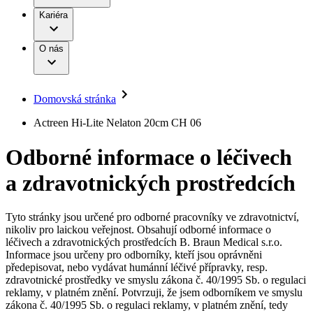
Terapie
B. Braun Avitum
Práce a kariéra
Kariéra
Naše kultura
Odpovědnost
Chirurgické motorové systémy
Odborné ambulance
Chirurgické nástroje a sterilizační kontejnery
Dialyzační střediska
Diverzita
O nás
Infuzní terapie
Vaše příležitost​
Onemocnění
Udržitelnost
Intervenční vaskulární terapie
Compliance
Kontinence a urologie
Sponzoring a dary
Služby pro pacienty
Léčba bolesti
Domovská stránka
Mimotělní očišťování krve
Média
Miniinvazivní chirurgie
B. Braun Avitum
Actreen Hi-Lite Nelaton 20cm CH 06
Neurochirurgie
Tiskové zprávy
Nutriční terapie
Odborné informace o léčivech
Onkologie
Kontakt
Ortopedie
a zdravotnických prostředcích
Páteřní chirurgie
Kontaktní formulář
Péče o rány
Registrace k odběru newsletteru
Péče o stomii
Společnost
Prevence a kontrola infekcí
Tyto stránky jsou určené pro odborné pracovníky ve zdravotnictví,
Uzavírání ran
nikoliv pro laickou veřejnost. Obsahují odborné informace o
Odpovědnost
Řešení
léčivech a zdravotnických prostředcích B. Braun Medical s.r.o.
Nabídky pracovních míst
Informace jsou určeny pro odborníky, kteří jsou oprávněni
předepisovat, nebo vydávat humánní léčivé přípravky, resp.
Média
Terapie
Objevte své kariérní příležitosti ​v B. Braun. Vyhledejte náš trh
zdravotnické prostředky ve smyslu zákona č. 40/1995 Sb. o regulaci
práce​ pro zajímavé pozice.​
reklamy, v platném znění. Potvrzuji, že jsem odborníkem ve smyslu
zákona č. 40/1995 Sb. o regulaci reklamy, v platném znění, tedy
Kontakt