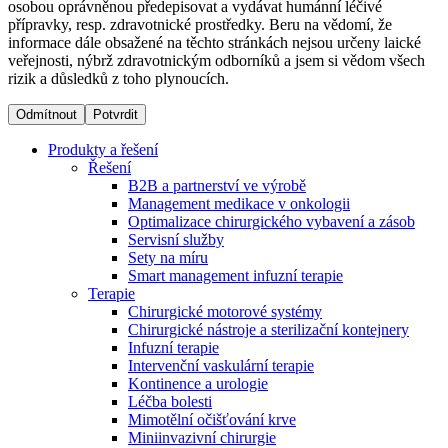
osobou oprávněnou předepisovat a vydávat humánní léčivé
přípravky, resp. zdravotnické prostředky. Beru na vědomí, že
informace dále obsažené na těchto stránkách nejsou určeny laické
Dialyzační střediska​
veřejnosti, nýbrž zdravotnickým odborníků a jsem si vědom všech
rizik a důsledků z toho plynoucích.
B. Braun Avitum poskytuje kvalitní dialyzační péči ve všech
svých střediscích v České republice. Více informací se
Odmítnout
Potvrdit
dozvíte na stránkách jednotlivých středisek.
Produkty a řešení
Řešení
B2B a partnerství ve výrobě
Management medikace v onkologii
Optimalizace chirurgického vybavení a zásob
Produktový katalog​
Servisní služby
Sety na míru
Kontakt
Objevte naše produkty. Navštivte produktový katalog B.
Smart management infuzní terapie​
Braun s našim kompletním produktovým portfoliem.
Terapie
Zůstaňte v dialogu s B. Braun. ​Kontaktujte nás.​
Chirurgické motorové systémy
Chirurgické nástroje a sterilizační kontejnery
Infuzní terapie
Intervenční vaskulární terapie
Kontinence a urologie
Léčba bolesti
Mimotělní očišťování krve
Miniinvazivní chirurgie
Odborné ambulance